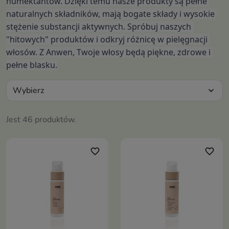
humektantów. Dzięki temu nasze produkty są pełne 
naturalnych składników, mają bogate składy i wysokie 
stężenie substancji aktywnych. Spróbuj naszych 
"hitowych" produktów i odkryj różnicę w pielęgnacji 
włosów. Z Anwen, Twoje włosy będą piękne, zdrowe i 
pełne blasku.
Wybierz
expand_more
Jest 46 produktów.
favorite_border
favorite_border