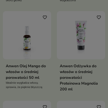
skóry głowy
wygładzona
favorite_border
favorite_border
Anwen Olej Mango do
Anwen Odżywka do
włosów o średniej
włosów o średniej
porowatości 50 ml
porowatości
Idealnie wygładza włosy,
Proteinowa Magnolia
sprawia, że pięknie błyszczą
200 ml
favorite_border
favorite_border