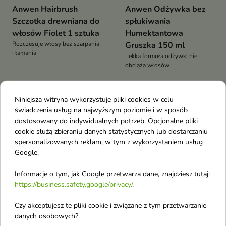
Anwen Hairbrush
Anwen Odżywka bez
Szczotka drewniana do
spłukiwania
włosów Fiolet 1 sztuka
Humektantowa
Rozczesuje włosy bez szarpania
Gruszka 150 ml
i łamania
Lekka formuła odżywki nie
obciąża włosów
Niniejsza witryna wykorzystuje pliki cookies w celu
favorite_border
favorite_border
świadczenia usług na najwyższym poziomie i w sposób
dostosowany do indywidualnych potrzeb. Opcjonalne pliki
cookie służą zbieraniu danych statystycznych lub dostarczaniu
spersonalizowanych reklam, w tym z wykorzystaniem usług
Google.
Informacje o tym, jak Google przetwarza dane, znajdziesz tutaj:
https://business.safety.google/privacy/
.
Anwen Odżywka bez
Anwen Odżywka bez
Czy akceptujesz te pliki cookie i związane z tym przetwarzanie
spłukiwania
spłukiwania
danych osobowych?