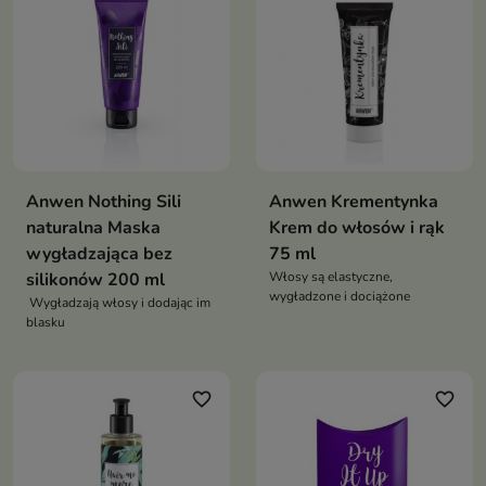
Anwen Nothing Sili
Anwen Krementynka
naturalna Maska
Krem do włosów i rąk
wygładzająca bez
75 ml
silikonów 200 ml
Włosy są elastyczne,
wygładzone i dociążone
Wygładzają włosy i dodając im
blasku
favorite_border
favorite_border