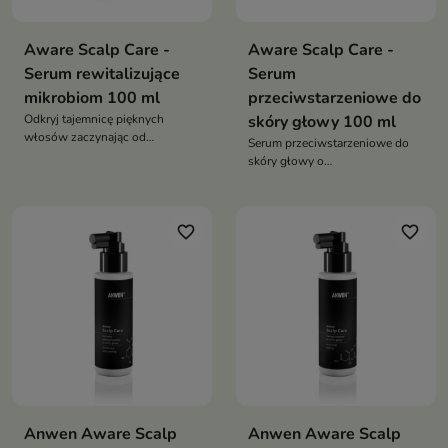
Aware Scalp Care -
Aware Scalp Care -
Serum rewitalizujące
Serum
mikrobiom 100 ml
przeciwstarzeniowe do
Odkryj tajemnicę pięknych
skóry głowy 100 ml
włosów zaczynając od
Serum przeciwstarzeniowe do
zdrowego i nawilżonego skalpu!
skóry głowy o
wielokierunkowym działaniu
favorite_border
favorite_border
Anwen Aware Scalp
Anwen Aware Scalp