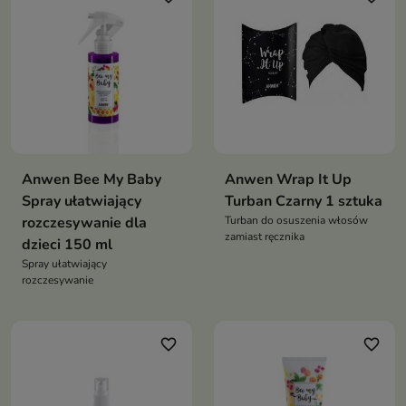
Anwen Bee My Baby
Anwen Wrap It Up
Spray ułatwiający
Turban Czarny 1 sztuka
rozczesywanie dla
Turban do osuszenia włosów
zamiast ręcznika
dzieci 150 ml
Spray ułatwiający
rozczesywanie
favorite_border
favorite_border