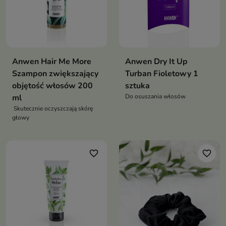
Anwen Hair Me More
Anwen Dry It Up
Szampon zwiększający
Turban Fioletowy 1
objętość włosów 200
sztuka
ml
Do osuszania włosów
Skutecznie oczyszczają skórę
głowy
favorite_border
favorite_border