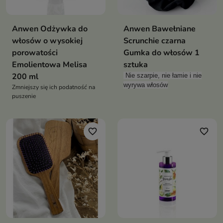
Anwen Odżywka do
Anwen Bawełniane
włosów o wysokiej
Scrunchie czarna
porowatości
Gumka do włosów 1
Emolientowa Melisa
sztuka
200 ml
Nie szarpie, nie łamie i nie
wyrywa włosów
Zmniejszy się ich podatność na
puszenie
favorite_border
favorite_border