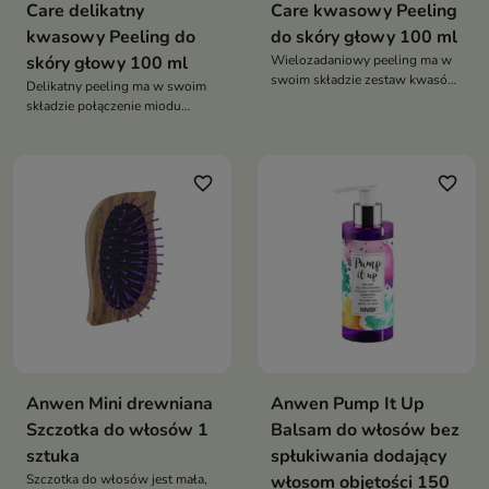
Care delikatny
Care kwasowy Peeling
kwasowy Peeling do
do skóry głowy 100 ml
skóry głowy 100 ml
Wielozadaniowy peeling ma w
swoim składzie zestaw kwasów
Delikatny peeling ma w swoim
AHA
składzie połączenie miodu
katalońskiego oraz kwasów
favorite_border
favorite_border
Anwen Mini drewniana
Anwen Pump It Up
Szczotka do włosów 1
Balsam do włosów bez
sztuka
spłukiwania dodający
Szczotka do włosów jest mała,
włosom objętości 150