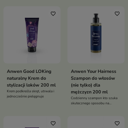
wnętrzu włosów
favorite_border
favorite_border
Anwen Good LOKing
Anwen Your Hairness
naturalny Krem do
Szampon do włosów
stylizacji loków 200 ml
(nie tylko) dla
Krem podkreśla skręt, utrwala i
mężczyzn 200 ml
jednocześnie pielęgnuje
Codzienny szampon kto szuka
skutecznego sposobu na
wzmożony łojotok, łupież czy
świąd
favorite_border
favorite_border