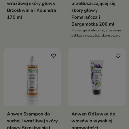
wrażliwej skóry głowy
przetłuszczającej się
Brzoskwinia i Kolendra
skóry głowy
170 ml
Pomarańcza i
Bergamotka 200 ml
Pomagają skutecznie, a zarazem
delikatnie oczyścić skórę głowy
favorite_border
favorite_border
Anwen Szampon do
Anwen Odżywka do
suchej i wrażliwej skóry
włosów o wysokiej
głowy Brzoskwinia i
porowatości