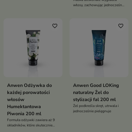
przyjemne wizualnie
włosy, zachowując jednocześnie
ich objętość
favorite_border
favorite_border
Anwen Odżywka do
Anwen Good LOKing
każdej porowatości
naturalny Żel do
włosów
stylizacji fal 200 ml
Humektantowa
Żel podkreśla skręt, utrwala i
jednocześnie pielęgnuje
Piwonia 200 ml
Formuła odżywki zawiera aż 9
składników, które skutecznie
nawilżają i utrzymują wodę we