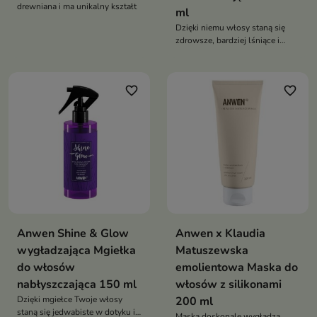
drewniana i ma unikalny kształt
ml
Dzięki niemu włosy staną się
zdrowsze, bardziej lśniące i
pełne życia
favorite_border
favorite_border
Anwen Shine & Glow
Anwen x Klaudia
wygładzająca Mgiełka
Matuszewska
do włosów
emolientowa Maska do
nabłyszczająca 150 ml
włosów z silikonami
Dzięki mgiełce Twoje włosy
200 ml
staną się jedwabiste w dotyku i
Maska doskonale wygładza