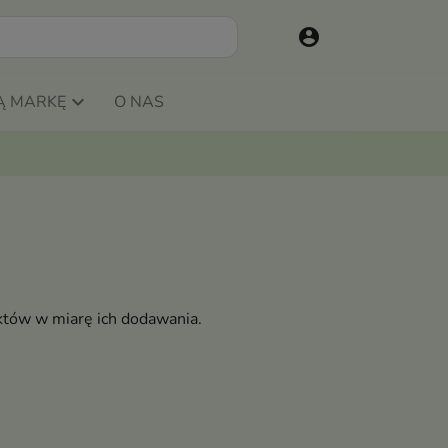
account_circle
Ą MARKĘ
O NAS
któw w miarę ich dodawania.