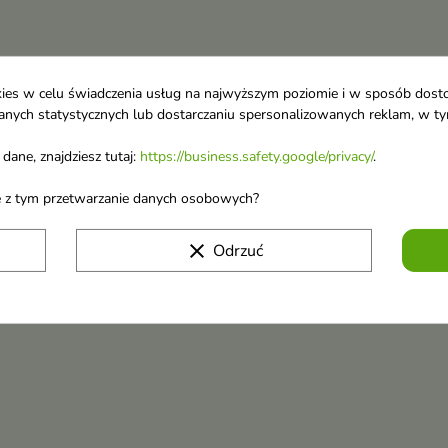
ookies w celu świadczenia usług na najwyższym poziomie i w sposób dos
u danych statystycznych lub dostarczaniu spersonalizowanych reklam, w 
dane, znajdziesz tutaj:
https://business.safety.google/privacy/
.
ane z tym przetwarzanie danych osobowych?
clear
Odrzuć