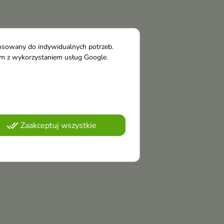
tosowany do indywidualnych potrzeb.
tym z wykorzystaniem usług Google.
done_all
Zaakceptuj wszystkie