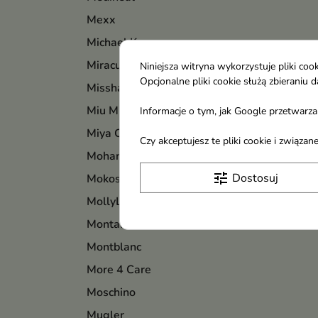
Mexx
Michael Kors
Miraculum
Niniejsza witryna wykorzystuje pliki c
Opcjonalne pliki cookie służą zbierani
Missha
Miu Miu
Informacje o tym, jak Google przetwarza 
Miya Cosmetics
Czy akceptujesz te pliki cookie i związ
Mohani
tune
Dostosuj
Mokosh
MollyLac
Montale
Montblanc
More 4 Care
Moschino
Mugler