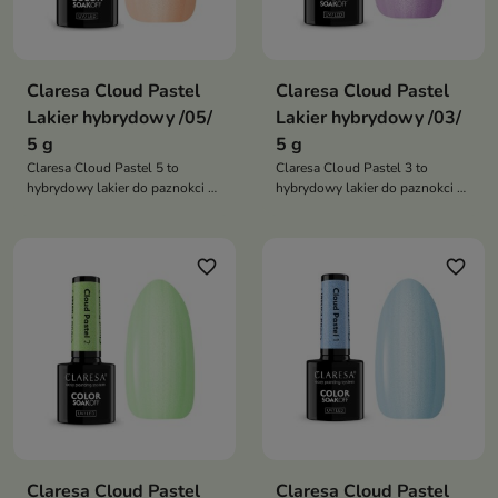
Claresa Cloud Pastel
Claresa Cloud Pastel
Lakier hybrydowy /05/
Lakier hybrydowy /03/
5 g
5 g
Claresa Cloud Pastel 5 to
Claresa Cloud Pastel 3 to
hybrydowy lakier do paznokci w
hybrydowy lakier do paznokci w
ciepłym pastelowym odcieniu
romantycznym liliowym
brzoskwini z perłowym
odcieniu z perłowym blaskiem,
blaskiem, który tworzy efekt
który tworzy subtelny efekt
favorite_border
favorite_border
świetlistej chmury i nadaje
chmury i nadaje manicure
manicure świeżość oraz
lekkość, elegancję oraz
subtelną elegancję
świetliste wykończenie
Claresa Cloud Pastel
Claresa Cloud Pastel