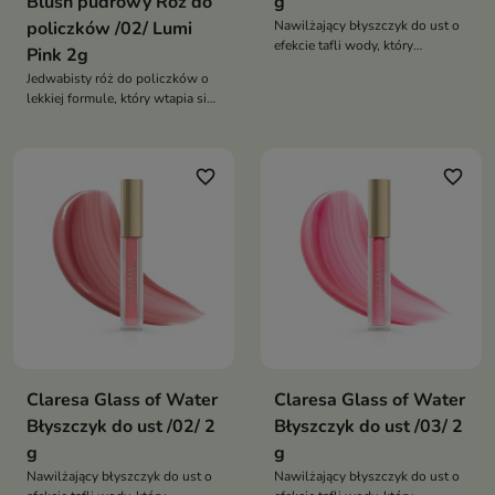
Blush pudrowy Róż do
g
policzków /02/ Lumi
Nawilżający błyszczyk do ust o
efekcie tafli wody, który
Pink 2g
zapewnia intensywny połysk,
Jedwabisty róż do policzków o
optycznie wygładza usta i
lekkiej formule, który wtapia się
nadaje im pełniejszy, promienny
w skórę, zapewniając naturalny
wygląd
rumieniec i promienny wygląd
przez cały dzień
favorite_border
favorite_border
Claresa Glass of Water
Claresa Glass of Water
Błyszczyk do ust /02/ 2
Błyszczyk do ust /03/ 2
g
g
Nawilżający błyszczyk do ust o
Nawilżający błyszczyk do ust o