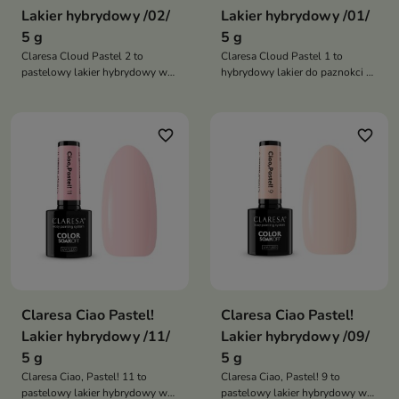
Lakier hybrydowy /02/
Lakier hybrydowy /01/
5 g
5 g
Claresa Cloud Pastel 2 to
Claresa Cloud Pastel 1 to
pastelowy lakier hybrydowy w
hybrydowy lakier do paznokci w
odcieniu mięty z jedwabistą
jasnoniebieskim odcieniu z
perłą, który tworzy subtelny
mleczną poświatą, który tworzy
efekt cloud nails i nadaje
subtelny efekt cloud nails i
favorite_border
favorite_border
manicure lekkość, świeżość oraz
zapewnia elegancki manicure
świetlisty blask
pełen lekkości oraz świetlistych
refleksów
Claresa Ciao Pastel!
Claresa Ciao Pastel!
Lakier hybrydowy /11/
Lakier hybrydowy /09/
5 g
5 g
Claresa Ciao, Pastel! 11 to
Claresa Ciao, Pastel! 9 to
pastelowy lakier hybrydowy w
pastelowy lakier hybrydowy w