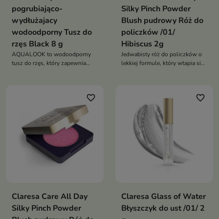
pogrubiająco-
Silky Pinch Powder
wydłużajacy
Blush pudrowy Róż do
wodoodporny Tusz do
policzków /01/
rzęs Black 8 g
Hibiscus 2g
AQUALOOK to wodoodporny
Jedwabisty róż do policzków o
tusz do rzęs, który zapewnia
lekkiej formule, który wtapia się
maksymalną objętość, efekt
w skórę, zapewniając naturalny
wydłużenia i trwały makijaż bez
rumieniec, świeży wygląd i
grudek, osypywania oraz
promienny efekt przez cały dzień
favorite_border
favorite_border
uczucia ciężkości
Claresa Care All Day
Claresa Glass of Water
Silky Pinch Powder
Błyszczyk do ust /01/ 2