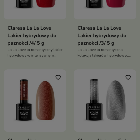
Claresa La La Love
Claresa La La Love
Lakier hybrydowy do
Lakier hybrydowy do
paznokci /4/ 5 g
paznokci /3/ 5 g
La La Love to romantyczny lakier
La La Love to romantyczna
hybrydowy w intensywnym
kolekcja lakierów hybrydowych
odcieniu czerwieni z nutą bordo,
inspirowana miłością i kobiecą
który podkreśla kobiecość,
delikatnością, łącząca
elegancję i zmysłowy charakter
eleganckie róże oraz zmysłowe
favorite_border
favorite_border
manicure
czerwienie z wyjątkowym
efektem glamour