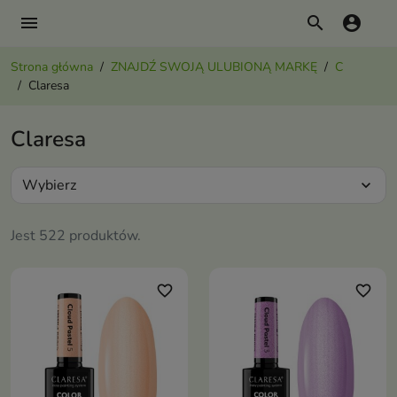
menu
search
account_circle
Strona główna
ZNAJDŹ SWOJĄ ULUBIONĄ MARKĘ
C
Claresa
Claresa
Wybierz
expand_more
Jest 522 produktów.
favorite_border
favorite_border