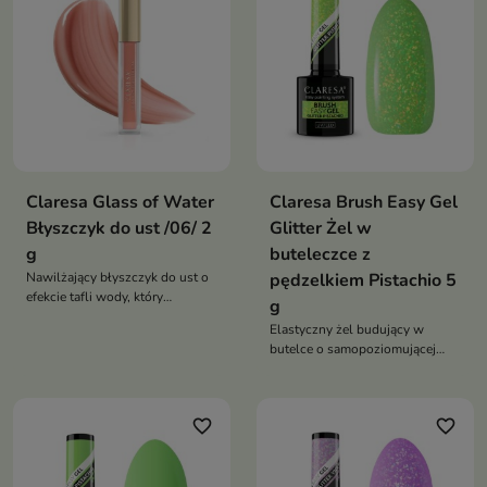
Claresa Glass of Water
Claresa Brush Easy Gel
Błyszczyk do ust /06/ 2
Glitter Żel w
g
buteleczce z
Nawilżający błyszczyk do ust o
pędzelkiem Pistachio 5
efekcie tafli wody, który
g
zapewnia intensywny połysk,
Elastyczny żel budujący w
optycznie wygładza usta i
butelce o samopoziomującej
nadaje im pełniejszy, promienny
formule, który wzmacnia
wygląd
naturalną płytkę paznokcia,
umożliwia nadbudowę i
favorite_border
favorite_border
przedłużanie paznokci oraz
zapewnia trwałą stylizację bez
pęknięć i odprysków