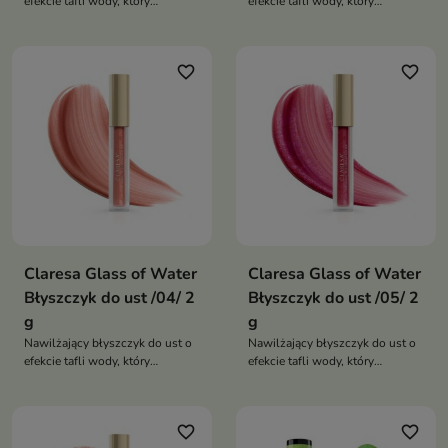
efekcie tafli wody, który
efekcie tafli wody, który
zapewnia intensywny połysk,
zapewnia intensywny połysk,
optycznie wygładza usta i
optycznie wygładza usta i
nadaje im pełniejszy, promienny
nadaje im pełniejszy, promienny
favorite_border
favorite_border
wygląd
wygląd
Claresa Glass of Water
Claresa Glass of Water
Błyszczyk do ust /04/ 2
Błyszczyk do ust /05/ 2
g
g
Nawilżający błyszczyk do ust o
Nawilżający błyszczyk do ust o
efekcie tafli wody, który
efekcie tafli wody, który
zapewnia intensywny połysk,
zapewnia intensywny połysk,
optycznie wygładza usta i
optycznie wygładza usta i
nadaje im pełniejszy, promienny
nadaje im pełniejszy, promienny
favorite_border
favorite_border
wygląd
wygląd