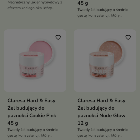
Magnetyczny lakier hybrydowy z
45 g
efektem kociego oka, który
Twardy żel budujący o średnio
tworzy hipnotyzującą, świetlistą
gęstej konsystencji, który
smugę inspirowaną minerałami i
zapewnia wyjątkową trwałość
eleganckimi refleksami brązu
stylizacji, pełną kontrolę
oraz miedzi
podczas pracy i komfortową
favorite_border
favorite_border
aplikację bez zalewania skórek
Claresa Hard & Easy
Claresa Hard & Easy
Żel budujący do
Żel budujący do
paznokci Cookie Pink
paznokci Nude Glow
45 g
12 g
Twardy żel budujący o średnio
Twardy żel budujący o średnio
gęstej konsystencji, który
gęstej konsystencji, który