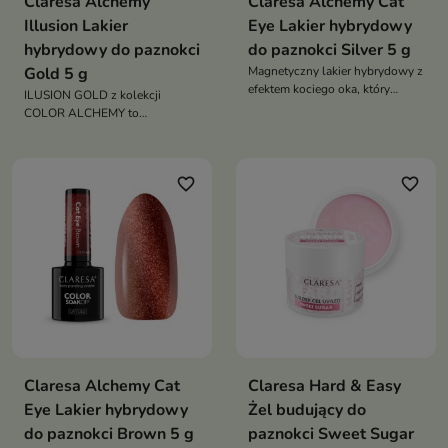
Claresa Alchemy
Claresa Alchemy Cat
Illusion Lakier
Eye Lakier hybrydowy
hybrydowy do paznokci
do paznokci Silver 5 g
Gold 5 g
Magnetyczny lakier hybrydowy z
efektem kociego oka, który
ILUSION GOLD z kolekcji
tworzy futurystyczny, świetlisty
COLOR ALCHEMY to
refleks w chłodnym odcieniu
półtransparentny lakier
płynnego srebra
hybrydowy z efektem
kameleona, który zachwyca
favorite_border
favorite_border
świetlistymi przejściami złota i
miedzi oraz luksusowym
efektem płynnego metalu
Claresa Alchemy Cat
Claresa Hard & Easy
Eye Lakier hybrydowy
Żel budujący do
do paznokci Brown 5 g
paznokci Sweet Sugar