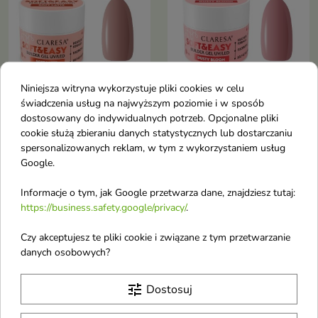
Niniejsza witryna wykorzystuje pliki cookies w celu
świadczenia usług na najwyższym poziomie i w sposób
dostosowany do indywidualnych potrzeb. Opcjonalne pliki
Claresa Soft & Easy Żel
Claresa Soft & Easy Żel
cookie służą zbieraniu danych statystycznych lub dostarczaniu
budujący do paznokci
budujący do paznokci
spersonalizowanych reklam, w tym z wykorzystaniem usług
Soft Latte 45 g
Dusty Bloom 45 g
Google.
Samopoziomujący żel budujący,
Samopoziomujący żel budujący,
który zapewnia trwały, elegancki
który zapewnia trwały, elegancki
Informacje o tym, jak Google przetwarza dane, znajdziesz tutaj:
manicure bez konieczności
manicure bez konieczności
https://business.safety.google/privacy/
.
piłowania i nakładania topu
piłowania i nakładania topu
favorite_border
favorite_border
Czy akceptujesz te pliki cookie i związane z tym przetwarzanie
danych osobowych?
tune
Dostosuj