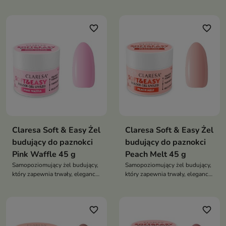
zapewnia wyjątkową trwałość
zapewnia wyjątkową trwałość
stylizacji, pełną kontrolę
stylizacji, pełną kontrolę
podczas pracy i komfortową
podczas pracy i komfortową
favorite_border
favorite_border
aplikację bez zalewania skórek
aplikację bez zalewania skórek
Claresa Soft & Easy Żel
Claresa Soft & Easy Żel
budujący do paznokci
budujący do paznokci
Pink Waffle 45 g
Peach Melt 45 g
Samopoziomujący żel budujący,
Samopoziomujący żel budujący,
który zapewnia trwały, elegancki
który zapewnia trwały, elegancki
manicure bez konieczności
manicure bez konieczności
piłowania i nakładania topu
piłowania i nakładania topu
favorite_border
favorite_border