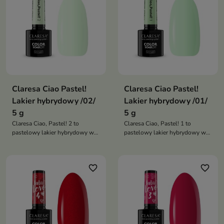
Claresa Ciao Pastel!
Claresa Ciao Pastel!
Lakier hybrydowy /02/
Lakier hybrydowy /01/
5 g
5 g
Claresa Ciao, Pastel! 2 to
Claresa Ciao, Pastel! 1 to
pastelowy lakier hybrydowy w
pastelowy lakier hybrydowy w
subtelnym odcieniu mięty z
odcieniu jasnej mlecznej zieleni,
delikatną szarą nutą, który
który zapewnia elegancki,
zapewnia elegancki, świeży
świeży manicure i trwałość
favorite_border
favorite_border
manicure i trwałość stylizacji
stylizacji nawet do 3 tygodni
nawet do 3 tygodni