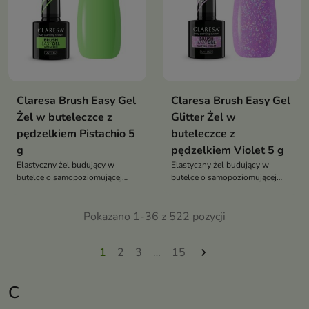
Claresa Brush Easy Gel
Claresa Brush Easy Gel
Żel w buteleczce z
Glitter Żel w
pędzelkiem Pistachio 5
buteleczce z
g
pędzelkiem Violet 5 g
Elastyczny żel budujący w
Elastyczny żel budujący w
butelce o samopoziomującej
butelce o samopoziomującej
formule, który wzmacnia
formule, który wzmacnia
naturalną płytkę paznokcia,
naturalną płytkę paznokcia,
umożliwia nadbudowę i
Pokazano 1-36 z 522 pozycji
umożliwia nadbudowę i
przedłużanie paznokci oraz
przedłużanie paznokci oraz
zapewnia trwałą stylizację bez
zapewnia trwałą stylizację bez
1
2
3
…
15

pęknięć i odprysków
pęknięć i odprysków
C