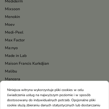
Mediderm
Mixsoon
Menokin
Moev
Medi-Peel
Max Factor
Ma:nyo
Made in Lab
Maison Francis Kurkdjian
Malibu
Mancera
Marc Jacobs
Niniejsza witryna wykorzystuje pliki cookies w celu
Marion
świadczenia usług na najwyższym poziomie i w sposób
dostosowany do indywidualnych potrzeb. Opcjonalne pliki
Mary&May
cookie służą zbieraniu danych statystycznych lub dostarczaniu