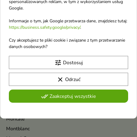
Masil
spersonalizowanych reklam, w tym z wykorzystaniem usług
Google.
Maybelline
Mediheal
Informacje o tym, jak Google przetwarza dane, znajdziesz tutaj:
https://business.safety.google/privacy/
.
Mexx
Czy akceptujesz te pliki cookie i związane z tym przetwarzanie
Michael Kors
danych osobowych?
Miraculum
Missha
tune
Dostosuj
Miu Miu
clear
Odrzuć
Miya Cosmetics
Mohani
done_all
Zaakceptuj wszystkie
Mokosh
MollyLac
Montale
Montblanc