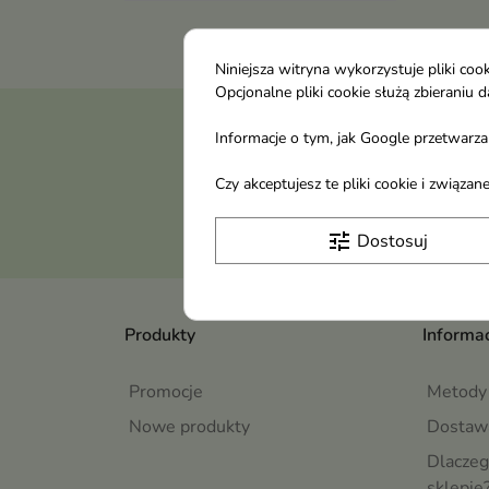
Niniejsza witryna wykorzystuje pliki c
Opcjonalne pliki cookie służą zbierani
Otrzymuj informację
Informacje o tym, jak Google przetwarza 
Czy akceptujesz te pliki cookie i związ
tune
Dostosuj
Produkty
Informac
Promocje
Metody 
Nowe produkty
Dostaw
Dlaczeg
sklepie