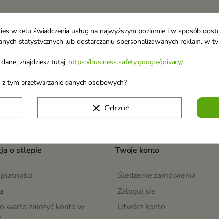
ookies w celu świadczenia usług na najwyższym poziomie i w sposób dos
u danych statystycznych lub dostarczaniu spersonalizowanych reklam, w 
 o nowościach i
dane, znajdziesz tutaj:
https://business.safety.google/privacy/
.
wyprzedażach
Możesz zrezygnować w każdej chwili. W tym celu 
ane z tym przetwarzanie danych osobowych?
naszej informacji prawnej.
Akceptuję
regulamin sklepu
i
politykę prywatn
clear
Odrzuć
ja o sklepie
Twoje konto
płatności
Śledzenie zamówienia
a
Zaloguj się
o warto założyć konto w
Utwórz konto
?