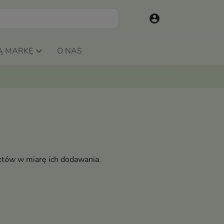
account_circle
Ą MARKĘ
O NAS
któw w miarę ich dodawania.