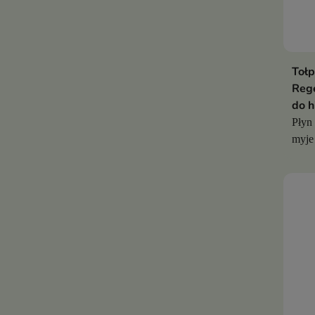
Tołp
Rege
do h
Płyn 
myje 
inty