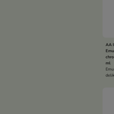
AA I
Emul
chro
ml
Emul
deli
piel
kobi
podr
skut
oraz
mikr