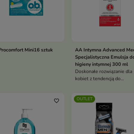
rocomfort Mini16 sztuk
AA Intymna Advanced Me
Specjalistyczna Emulsja d
higieny intymnej 300 ml
Doskonałe rozwiązanie dla
kobiet z tendencją do
nawracających infekcji int
i dróg moczowych
OUTLET
favorite_border