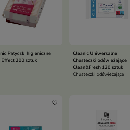
wie okolic intymnych
nic Patyczki higieniczne
Cleanic Uniwersalne
 Effect 200 sztuk
Chusteczki odświeżające
Clean&Fresh 120 sztuk
Chusteczki odświeżające
favorite_border