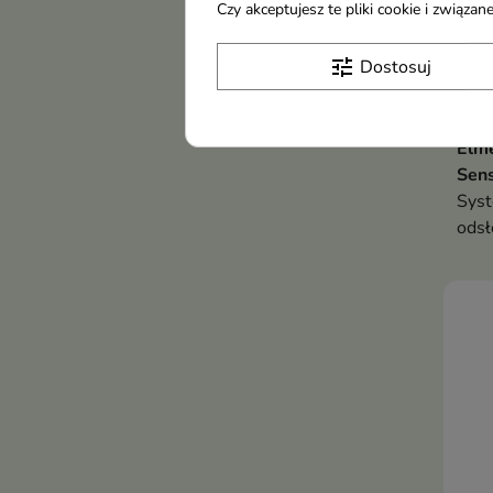
Czy akceptujesz te pliki cookie i związ
tune
Dostosuj
Elm
Sens
Syst
odsł
wraż