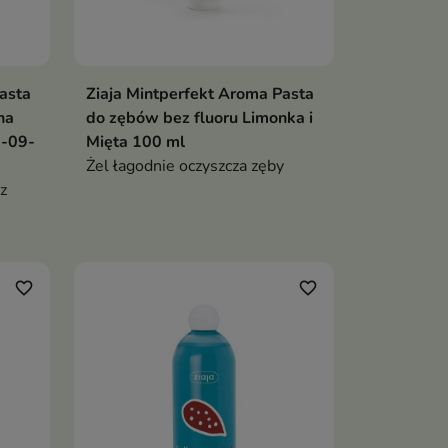
asta
Ziaja Mintperfekt Aroma Pasta
na
do zębów bez fluoru Limonka i
0-09-
Mięta 100 ml
Żel łagodnie oczyszcza zęby
z
favorite_border
favorite_border