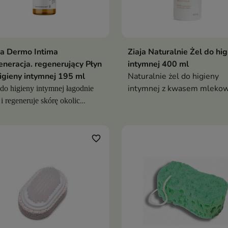
a Dermo Intima
Ziaja Naturalnie Żel do hig
neracja. regenerujący Płyn
intymnej 400 ml
igieny intymnej 195 ml
Naturalnie żel do higieny
intymnej z kwasem mlekow
do higieny intymnej łagodnie
inuliną delikatnie myje, koi 
i regeneruje skórę okolic
chroni, bez naruszania pH,
mnych
również dla dziewczynek o
r.ż.
favorite_border