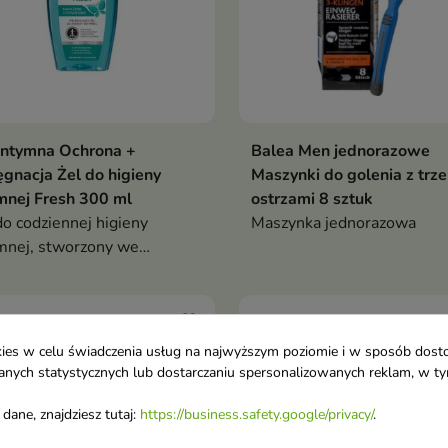
Intymna Ochrona +
Balea Men jednorazowe
ęgnacja Żel do higieny
Maszynki do golenia z trz
mnej Fresh 300 ml
ostrzami 8 sztuk
do codziennej higieny
Maszynka jednorazowa
mnej, stworzony we
łpracy z lekarzami
jalistami
favorite_border
ookies w celu świadczenia usług na najwyższym poziomie i w sposób dos
u danych statystycznych lub dostarczaniu spersonalizowanych reklam, w 
dane, znajdziesz tutaj:
https://business.safety.google/privacy/
.