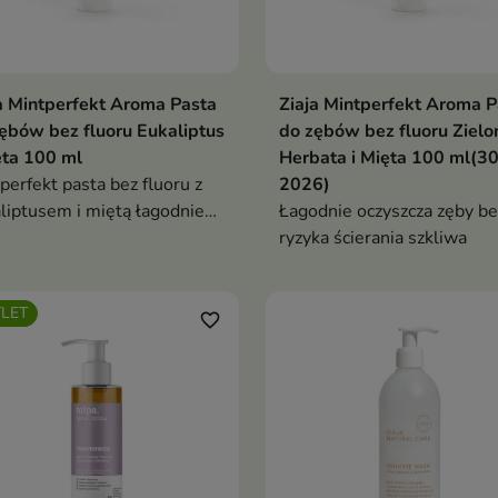
a Mintperfekt Aroma Pasta
Ziaja Mintperfekt Aroma P
ębów bez fluoru Eukaliptus
do zębów bez fluoru Zielo
ęta 100 ml
Herbata i Mięta 100 ml(3
perfekt pasta bez fluoru z
2026)
liptusem i miętą łagodnie
Łagodnie oczyszcza zęby be
szcza, odświeża i rozjaśnia
ryzyka ścierania szkliwa
, odpowiednia także dla
ci i osób z aparatem
LET
favorite_border