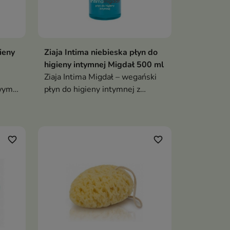
ieny
Ziaja Intima niebieska płyn do
higieny intymnej Migdał 500 ml
Ziaja Intima Migdał – wegański
ym i
płyn do higieny intymnej z
i
kwasem mlekowym i D-
panthenolem. Chroni, nawilża i
d 3
odświeża. Delikatny zapach
słodkich migdałów
favorite_border
favorite_border