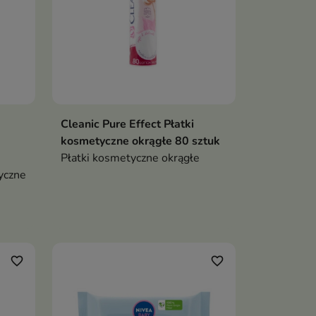
Cleanic Pure Effect Płatki
kosmetyczne okrągłe 80 sztuk
Płatki kosmetyczne okrągłe
yczne
favorite_border
favorite_border