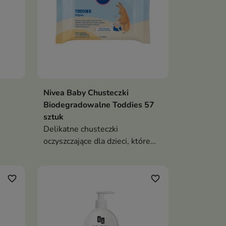
Nivea Baby Chusteczki
Biodegradowalne Toddies 57
sztuk
Delikatne chusteczki
oczyszczające dla dzieci, które
zostały specjalnie opracowane,
aby łagodnie i skutecznie dbać o
wrażliwą skórę maluszka
favorite_border
favorite_border