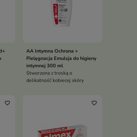
d+
AA Intymna Ochrona +
o
Pielęgnacja Emulsja do higieny
intymnej 300 ml
Stworzona z troską o
delikatność kobiecej skóry
ymnych
favorite_border
favorite_border