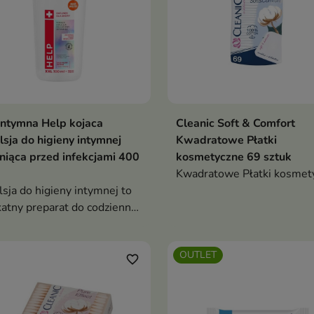
ntymna Help kojaca
Cleanic Soft & Comfort
sja do higieny intymnej
Kwadratowe Płatki
niąca przed infekcjami 400
kosmetyczne 69 sztuk
Kwadratowe Płatki kosmet
sja do higieny intymnej to
katny preparat do codziennej
ęgnacji, stworzony z myślą o
etach ze skłonnością do
OUTLET
ażnień i infekcji. Zapewnia
favorite_border
eczną ochronę, łagodzenie
 wsparcie naturalnej
oflory, dbając o komfort i