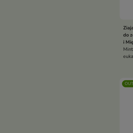
Ziaj
do z
i Mi
Mint
euka
oczy
zęby
dzie
OUT