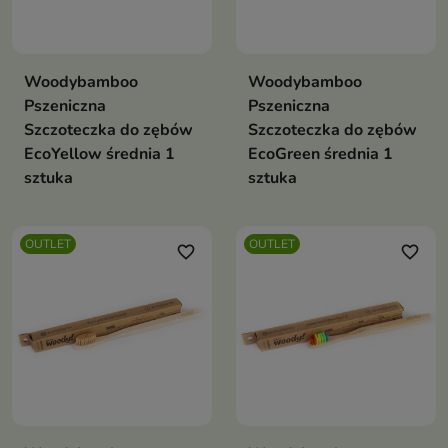
Woodybamboo
Woodybamboo
Pszeniczna
Pszeniczna
Szczoteczka do zębów
Szczoteczka do zębów
EcoYellow średnia 1
EcoGreen średnia 1
sztuka
sztuka
OUTLET
OUTLET
favorite_border
favorite_border