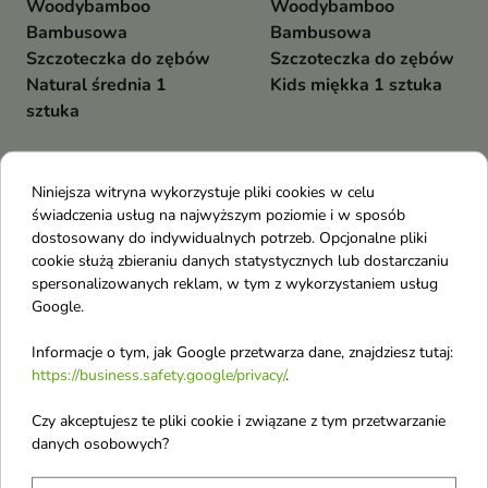
Woodybamboo
Woodybamboo
Bambusowa
Bambusowa
Szczoteczka do zębów
Szczoteczka do zębów
Natural średnia 1
Kids miękka 1 sztuka
sztuka
OUTLET
OUTLET
favorite_border
favorite_border
Niniejsza witryna wykorzystuje pliki cookies w celu
świadczenia usług na najwyższym poziomie i w sposób
dostosowany do indywidualnych potrzeb. Opcjonalne pliki
cookie służą zbieraniu danych statystycznych lub dostarczaniu
spersonalizowanych reklam, w tym z wykorzystaniem usług
Google.
Informacje o tym, jak Google przetwarza dane, znajdziesz tutaj:
https://business.safety.google/privacy/
.
Woodybamboo
Woodybamboo
Czy akceptujesz te pliki cookie i związane z tym przetwarzanie
Bambusowa
Bambusowa
danych osobowych?
Szczoteczka do zębów
Szczoteczka do zębów