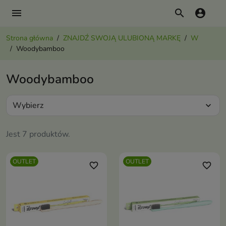
menu
search
account_circle
Strona główna
ZNAJDŹ SWOJĄ ULUBIONĄ MARKĘ
W
Woodybamboo
Woodybamboo
Wybierz
expand_more
Jest 7 produktów.
OUTLET
OUTLET
favorite_border
favorite_border