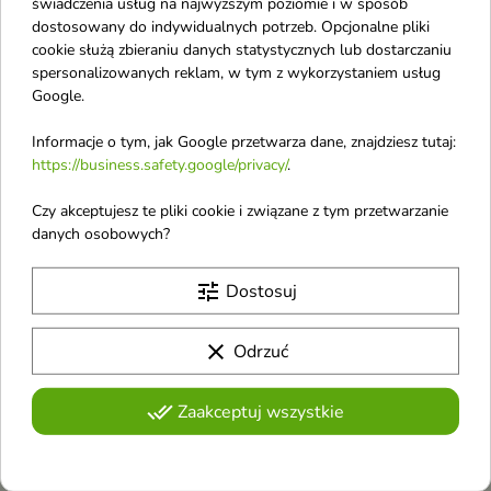
świadczenia usług na najwyższym poziomie i w sposób
dostosowany do indywidualnych potrzeb. Opcjonalne pliki
cookie służą zbieraniu danych statystycznych lub dostarczaniu
spersonalizowanych reklam, w tym z wykorzystaniem usług
Google.
Informacje o tym, jak Google przetwarza dane, znajdziesz tutaj:
Long 4 Lashes Kuracja
https://business.safety.google/privacy/
.
intensywnie
wzmacniająca rzęsy 3
Czy akceptujesz te pliki cookie i związane z tym przetwarzanie
ml
danych osobowych?
tune
Dostosuj
Pokazano 1-5 z 5 pozycji
L
clear
Odrzuć
Lovro
done_all
Zaakceptuj wszystkie
La Vida
L'biotica
L'oreal