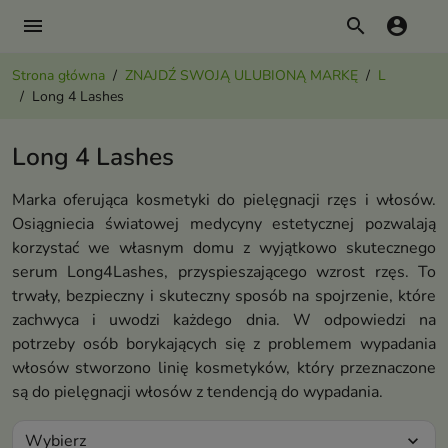
menu
search
account_circle
Strona główna
ZNAJDŹ SWOJĄ ULUBIONĄ MARKĘ
L
Long 4 Lashes
Long 4 Lashes
Marka oferująca kosmetyki do pielęgnacji rzęs i włosów.
Osiągniecia światowej medycyny estetycznej pozwalają
korzystać we własnym domu z wyjątkowo skutecznego
serum Long4Lashes, przyspieszającego wzrost rzęs. To
trwały, bezpieczny i skuteczny sposób na spojrzenie, które
zachwyca i uwodzi każdego dnia. W odpowiedzi na
potrzeby osób borykających się z problemem wypadania
włosów stworzono linię kosmetyków, który przeznaczone
są do pielęgnacji włosów z tendencją do wypadania.
Wybierz
expand_more