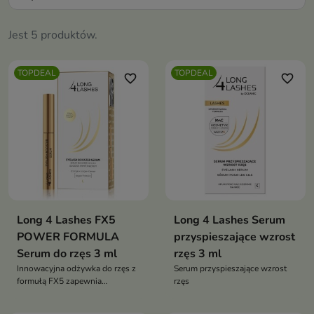
Jest 5 produktów.
TOPDEAL
TOPDEAL
favorite_border
favorite_border
Long 4 Lashes FX5
Long 4 Lashes Serum
POWER FORMULA
przyspieszające wzrost
Serum do rzęs 3 ml
rzęs 3 ml
Innowacyjna odżywka do rzęs z
Serum przyspieszające wzrost
formułą FX5 zapewnia
rzęs
kompleksowe działanie