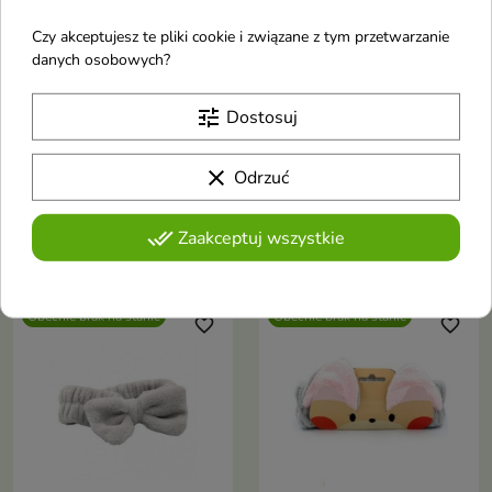
Czy akceptujesz te pliki cookie i związane z tym przetwarzanie
danych osobowych?
tune
Dostosuj
clear
Odrzuć
Donegal Czepek pod
Anwen Wrap It Up
prysznic 1 sztuka
Turban Czarny 1 sztuka
Turban do osuszenia włosów
done_all
Zaakceptuj wszystkie
zamiast ręcznika
Obecnie brak na stanie
Obecnie brak na stanie
favorite_border
favorite_border