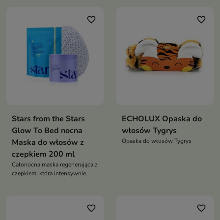
favorite_border
favorite_border
Stars from the Stars
ECHOLUX Opaska do
Glow To Bed nocna
włosów Tygrys
Maska do włosów z
Opaska do włosów Tygrys
czepkiem 200 ml
Całonocna maska regenerująca z
czepkiem, która intensywnie
odbudowuje włosy i przywraca
im miękkość, sprężystość i blask
już po pierwszym użyciu
favorite_border
favorite_border