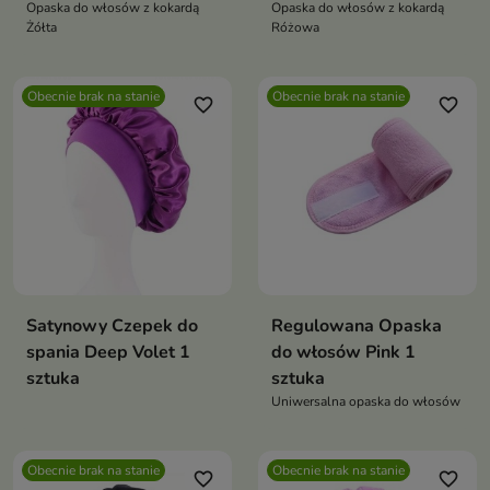
Opaska do włosów z kokardą
Opaska do włosów z kokardą
Żółta
Różowa
Obecnie brak na stanie
Obecnie brak na stanie
favorite_border
favorite_border
Satynowy Czepek do
Regulowana Opaska
spania Deep Volet 1
do włosów Pink 1
sztuka
sztuka
Uniwersalna opaska do włosów
Obecnie brak na stanie
Obecnie brak na stanie
favorite_border
favorite_border