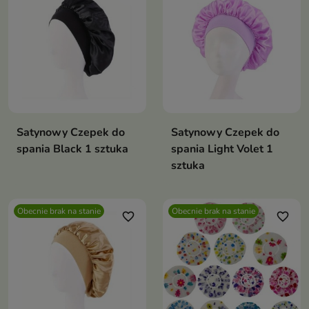
Satynowy Czepek do
Satynowy Czepek do
spania Black 1 sztuka
spania Light Volet 1
sztuka
Obecnie brak na stanie
Obecnie brak na stanie
favorite_border
favorite_border