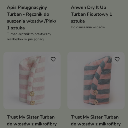
Apis Pielęgnacyjny
Anwen Dry It Up
Turban - Ręcznik do
Turban Fioletowy 1
suszenia włosów /Pink/
sztuka
1 sztuka
Do osuszania włosów
Turban-ręcznik to praktyczny
niezbędnik w pielęgnacji
włosów
favorite_border
favorite_border
Trust My Sister Turban
Trust My Sister Turban
do włosów z mikrofibry
do włosów z mikrofibry