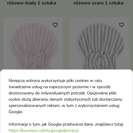
różowo-biały 1 sztuka
różowo-szary 1 sztuka
favorite_border
favorite_border
Niniejsza witryna wykorzystuje pliki cookies w celu
Trust My Sister Czepek
Trust My Sister Czepek
świadczenia usług na najwyższym poziomie i w sposób
do włosów z mikrofibry
do włosów z mikrofibry
dostosowany do indywidualnych potrzeb. Opcjonalne pliki
różowy 1 sztuka
szary 1 sztuka
cookie służą zbieraniu danych statystycznych lub dostarczaniu
spersonalizowanych reklam, w tym z wykorzystaniem usług
Google.
favorite_border
favorite_border
Informacje o tym, jak Google przetwarza dane, znajdziesz tutaj:
https://business.safety.google/privacy/
.