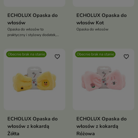
ECHOLUX Opaska do
ECHOLUX Opaska do
włosów
włosów Kot
Opaska do włosów to
Opaska do włosów
praktyczny i stylowy dodatek,
idealny podczas codziennych
zabiegów pielęgnacyjnych
Obecnie brak na stanie
Obecnie brak na stanie
favorite_border
favorite_border
ECHOLUX Opaska do
ECHOLUX Opaska do
włosów z kokardą
włosów z kokardą
Żółta
Różowa