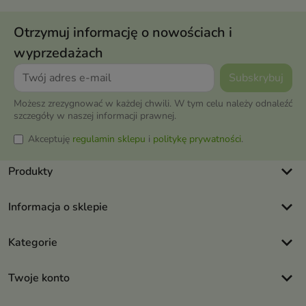
Otrzymuj informację o nowościach i
wyprzedażach
Możesz zrezygnować w każdej chwili. W tym celu należy odnaleźć
szczegóły w naszej informacji prawnej.
Akceptuję
regulamin sklepu
i
politykę prywatności
.
keyboard_arrow_down
Produkty
keyboard_arrow_down
Informacja o sklepie
keyboard_arrow_down
Kategorie
keyboard_arrow_down
Twoje konto