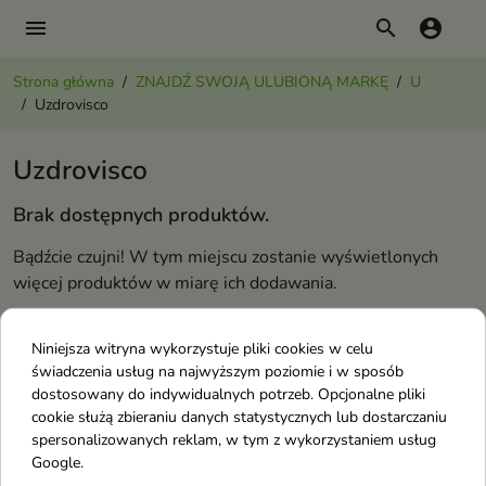
menu
search
account_circle
Strona główna
ZNAJDŹ SWOJĄ ULUBIONĄ MARKĘ
U
Uzdrovisco
Uzdrovisco
Brak dostępnych produktów.
Bądźcie czujni! W tym miejscu zostanie wyświetlonych
więcej produktów w miarę ich dodawania.
U
Niniejsza witryna wykorzystuje pliki cookies w celu
świadczenia usług na najwyższym poziomie i w sposób
Under Twenty
dostosowany do indywidualnych potrzeb. Opcjonalne pliki
cookie służą zbieraniu danych statystycznych lub dostarczaniu
Undofen
spersonalizowanych reklam, w tym z wykorzystaniem usług
Uriage
Google.