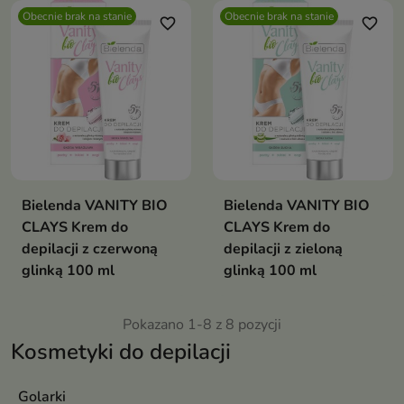
Natural Aloe
Obecnie brak na stanie
Obecnie brak na stanie
favorite_border
favorite_border
Vera
dostosowany
jest do
specjalistycznych
potrzeb
skóry
wrażliwej
Bielenda VANITY BIO
Bielenda VANITY BIO
CLAYS Krem do
CLAYS Krem do
depilacji z czerwoną
depilacji z zieloną
glinką 100 ml
glinką 100 ml
Pokazano 1-8 z 8 pozycji
Kosmetyki do depilacji
Golarki