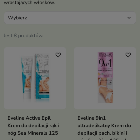
wrastających włosków.
Wybierz
expand_more
Jest 8 produktów.
favorite_border
favorite_border
Eveline Active Epil
Eveline 9in1
Krem do depilacji rąk i
ultradelikatny Krem do
nóg Sea Minerals 125
depilacji pach, bikini i