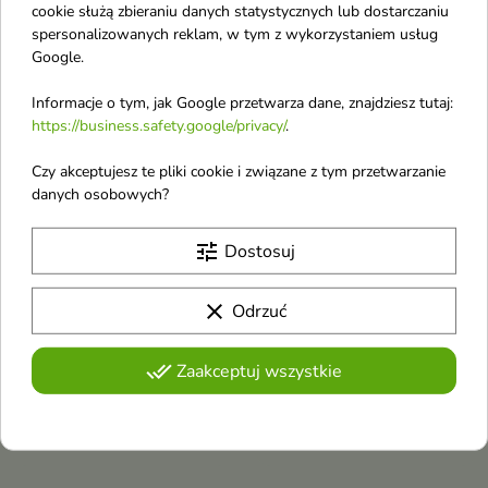
cookie służą zbieraniu danych statystycznych lub dostarczaniu
spersonalizowanych reklam, w tym z wykorzystaniem usług
Obecnie brak na stanie
favorite_border
favorite_border
Google.
Informacje o tym, jak Google przetwarza dane, znajdziesz tutaj:
https://business.safety.google/privacy/
.
Czy akceptujesz te pliki cookie i związane z tym przetwarzanie
danych osobowych?
tune
Dostosuj
Eveline 99% Natural
Tanita Vegan Zestaw
Aloe Vera łagodny
Krem do depilacji bikini
clear
Odrzuć
Krem do depilacji rąk,
50 ml + Balsam po
nóg i bikini 125 ml
depilacji 30 ml
done_all
Zaakceptuj wszystkie
Zestaw do depilacji bikini –
Łagodny krem
skuteczny krem z olejkiem
morelowym i masłem shea oraz
do depilacji
balsam łagodzący, idealny dla
skóry wrażliwej
Eveline 99%