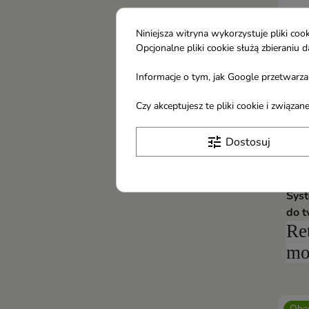
Niniejsza witryna wykorzystuje pliki c
Opcjonalne pliki cookie służą zbierani
Informacje o tym, jak Google przetwarza 
Czy akceptujesz te pliki cookie i związ
tune
Dostosuj
Evel
Sys
do t
Re
mo
se
el
Obec