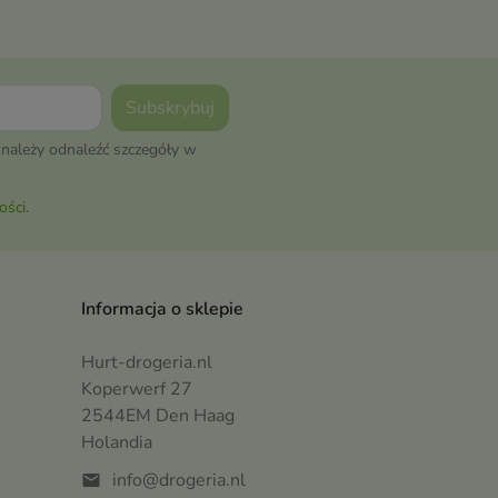
cerę, wyraźnie redukując oznaki
starzenia
należy odnaleźć szczegóły w
ości
.
Informacja o sklepie
Hurt-drogeria.nl
Koperwerf 27
2544EM Den Haag
Holandia
info@drogeria.nl
mail