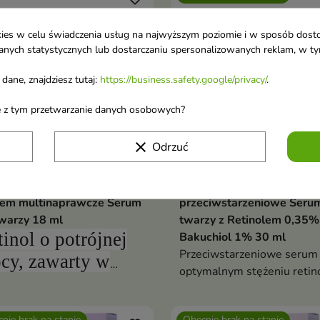
ookies w celu świadczenia usług na najwyższym poziomie i w sposób dos
u danych statystycznych lub dostarczaniu spersonalizowanych reklam, w 
dane, znajdziesz tutaj:
https://business.safety.google/privacy/
.
ane z tym przetwarzanie danych osobowych?
clear
Odrzuć
ine BioHyaluron 3x Retinol
Nacomi Next Level
tem multinaprawcze Serum
przeciwstarzeniowe Seru
warzy 18 ml
twarzy z Retinolem 0,35%
tinol o potrójnej
Bakuchiol 1% 30 ml
Przeciwstarzeniowe serum
cy, zawarty w
optymalnym stężeniu retino
rum, to cudowny
Idealne dla podtrzymania e
iksir odmładzający.
po kuracji retinolem
nie brak na stanie
Obecnie brak na stanie