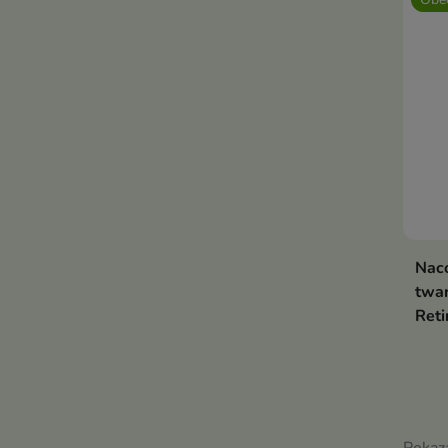
Zr
zm
gęs
sk
Nac
twar
Ret
Pokaz