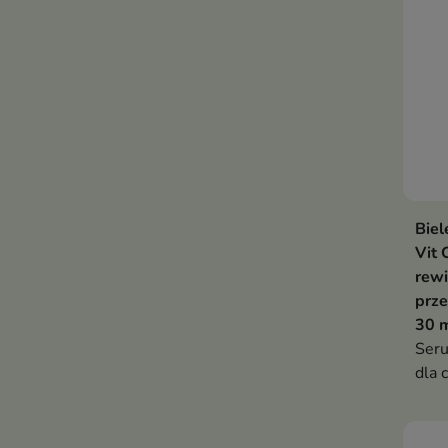
Biel
Vit 
rewi
prz
30 
Ser
dla 