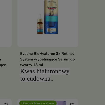
Eveline BioHyaluron 3x Retinol
m
System wypełniające Serum do
jące
twarzy 18 ml
Kwas hialuronowy
to cudowna
substancja, która
odmładza, ujędrnia i
wygładza cerę
Obecnie brak na stanie
favorite_border
favorite_border