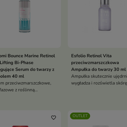
mi Bounce Marine Retinol
Esfolio Retinol Vita
Lifting Bi-Phase
przeciwzmarszczkowa
ingujące Serum do twarzy z
Ampułka do twarzy 30 ml
nolem 40 ml
Ampułka skutecznie ujędrni
m przeciwzmarszczkowe,
wygładza i rozświetla skórę
azowe z roślinną
Wspiera produkcję kolagen
rnatywą retinolu, które
redukuje zmarszczki i
adza, ujędrnia i wspiera
przebarwienia oraz przywra
ralny efekt liftingu bez
cerze jędrność i witalność –
OUTLET
ka podrażnień
idealna do pielęgnacji skór
favorite_border
dojrzałej, pozbawionej blask