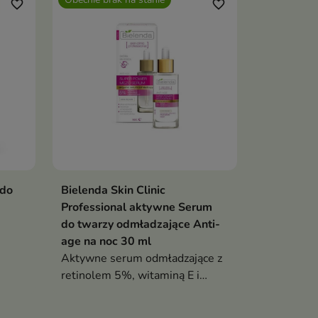
favorite_border
favorite_border
 do
Bielenda Skin Clinic
Professional aktywne Serum
do twarzy odmładzające Anti-
age na noc 30 ml
Aktywne serum odmładzające z
retinolem 5%, witaminą E i
liposomami Q10 intensywnie
wygładza, ujędrnia i rozświetla