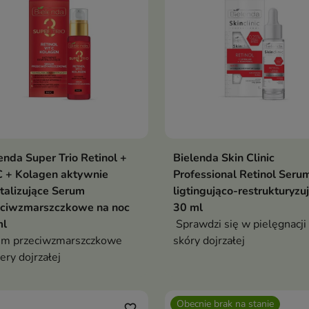
elastyczności
enda Super Trio Retinol +
Bielenda Skin Clinic
C + Kolagen aktywnie
Professional Retinol Seru
talizujące Serum
ligtingująco-restrukturyzu
eciwzmarszczkowe na noc
30 ml
ml
Sprawdzi się w pielęgnacji
um przeciwzmarszczkowe
skóry dojrzałej
cery dojrzałej
Obecnie brak na stanie
favorite_border