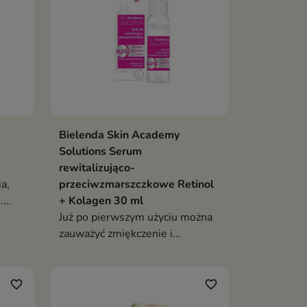
Bielenda Skin Academy
Solutions Serum
rewitalizująco-
a,
przeciwzmarszczkowe Retinol
.
+ Kolagen 30 ml
u,
Już po pierwszym użyciu można
zauważyć zmiękczenie i
ca
nawilżenie skóry
y
favorite_border
favorite_border
u i