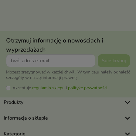
Otrzymuj informację o nowościach i
wyprzedażach
Możesz zrezygnować w każdej chwili. W tym celu należy odnaleźć
szczegóły w naszej informacji prawnej.
Akceptuję
regulamin sklepu
i
politykę prywatności
.
keyboard_arrow_down
Produkty
keyboard_arrow_down
Informacja o sklepie
keyboard_arrow_down
Kategorie