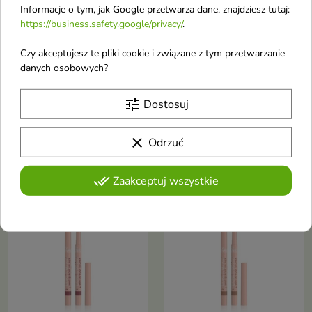
Informacje o tym, jak Google przetwarza dane, znajdziesz tutaj:
https://business.safety.google/privacy/
.
Czy akceptujesz te pliki cookie i związane z tym przetwarzanie
Stars from the stars
Stars from the stars
danych osobowych?
WRITTEN IN THE
WRITTEN IN THE
STARS konturówka do
STARS konturówka do
tune
Dostosuj
ust 06 Divine decree
ust 05 Will of heaven
0,3 g
0,3 g
clear
Odrzuć
Konturówka do ust o
Konturówka do ust o
długotrwałej, wodoodpornej
długotrwałej, wodoodpornej
formule i aksamitnie matowym
formule i aksamitnie matowym
done_all
Zaakceptuj wszystkie
wykończeniu
wykończeniu
favorite_border
favorite_border