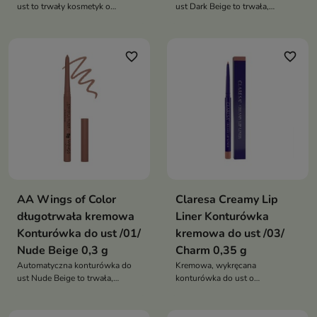
ust to trwały kosmetyk o
ust Dark Beige to trwała,
kremowej formule, który
wodoodporna konturówka o
zapewnia intensywny kolor,
kremowej formule, która
precyzyjny kontur i makijaż
zapewnia intensywny kolor i
favorite_border
favorite_border
utrzymujący się nawet do 8
perfekcyjny kontur ust nawet do
godzin
8 godzin
AA Wings of Color
Claresa Creamy Lip
długotrwała kremowa
Liner Konturówka
Konturówka do ust /01/
kremowa do ust /03/
Nude Beige 0,3 g
Charm 0,35 g
Automatyczna konturówka do
Kremowa, wykręcana
ust Nude Beige to trwała,
konturówka do ust o
wodoodporna konturówka o
intensywnej pigmentacji, która
kremowej formule, która
precyzyjnie podkreśla kontur
zapewnia intensywny kolor i
ust, zapewniając trwały kolor i