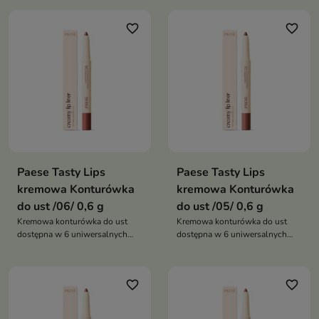
favorite_border
favorite_border
Paese Tasty Lips
Paese Tasty Lips
kremowa Konturówka
kremowa Konturówka
do ust /06/ 0,6 g
do ust /05/ 0,6 g
Kremowa konturówka do ust
Kremowa konturówka do ust
dostępna w 6 uniwersalnych
dostępna w 6 uniwersalnych
odcieniach nude, która pozwala
odcieniach nude, która pozwala
precyzyjnie podkreślić kontur
precyzyjnie podkreślić kontur
ust, zapewnia komfort noszenia i
ust, zapewnia komfort noszenia i
favorite_border
favorite_border
pomaga uzyskać efekt
pomaga uzyskać efekt
pełniejszych ust
pełniejszych ust