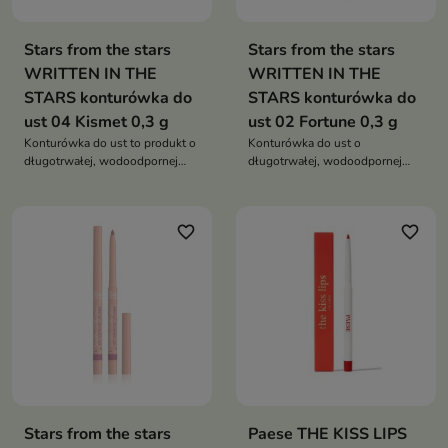
Stars from the stars
Stars from the stars
WRITTEN IN THE
WRITTEN IN THE
STARS konturówka do
STARS konturówka do
ust 04 Kismet 0,3 g
ust 02 Fortune 0,3 g
Konturówka do ust to produkt o
Konturówka do ust o
długotrwałej, wodoodpornej
długotrwałej, wodoodpornej
formule i aksamitnie matowym
formule i aksamitnie matowym
wykończeniu
wykończeniu
favorite_border
favorite_border
Stars from the stars
Paese THE KISS LIPS