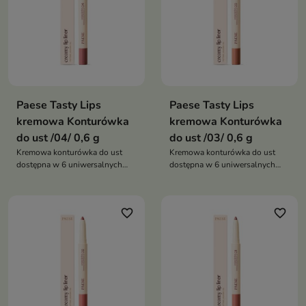
Paese Tasty Lips
Paese Tasty Lips
kremowa Konturówka
kremowa Konturówka
do ust /04/ 0,6 g
do ust /03/ 0,6 g
Kremowa konturówka do ust
Kremowa konturówka do ust
dostępna w 6 uniwersalnych
dostępna w 6 uniwersalnych
odcieniach nude, która pozwala
odcieniach nude, która pozwala
precyzyjnie podkreślić kontur
precyzyjnie podkreślić kontur
ust, zapewnia komfort noszenia i
ust, zapewnia komfort noszenia i
favorite_border
favorite_border
pomaga uzyskać efekt
pomaga uzyskać efekt
pełniejszych ust
pełniejszych ust