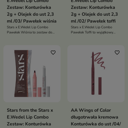
E.Wedel Lip Combo
E.Wedel Lip Combo
Zestaw: Konturówka
Zestaw: Konturówka
2g + Olejek do ust 2,3
2g + Olejek do ust 2,3
ml /03/ Pawełek wiśnia
ml /02/ Pawełek toffi
Stars x E.Wedel Lip Combo
Stars x E.Wedel Lip Combo
Pawełek Wiśnia to zestaw do
Pawełek Toffi to wyjątkowy
ust, który łączy precyzyjną
zestaw do ust, który łączy
konturówkę i wiśniowy olejek.
precyzyjną konturówkę i
Zapewnia wyrazisty kontur,
karmelowy olejek. Zapewnia
favorite_border
favorite_border
soczysty blask i efekt
idealnie podkreślone, pełniejsze
pełniejszych, zadbanych ust
usta z apetycznym blaskiem i
słodkim aromatem toffi
Stars from the Stars x
AA Wings of Color
E.Wedel Lip Combo
długotrwała kremowa
Zestaw: Konturówka
Konturówka do ust /04/