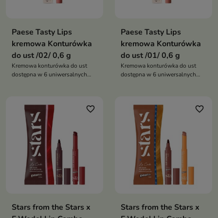
Paese Tasty Lips
Paese Tasty Lips
kremowa Konturówka
kremowa Konturówka
do ust /02/ 0,6 g
do ust /01/ 0,6 g
Kremowa konturówka do ust
Kremowa konturówka do ust
dostępna w 6 uniwersalnych
dostępna w 6 uniwersalnych
odcieniach nude, która pozwala
odcieniach nude, która pozwala
precyzyjnie podkreślić kontur
precyzyjnie podkreślić kontur
ust, zapewnia komfort noszenia i
ust, zapewnia komfort noszenia i
favorite_border
favorite_border
pomaga uzyskać efekt
pomaga uzyskać efekt
pełniejszych ust
pełniejszych ust
Stars from the Stars x
Stars from the Stars x