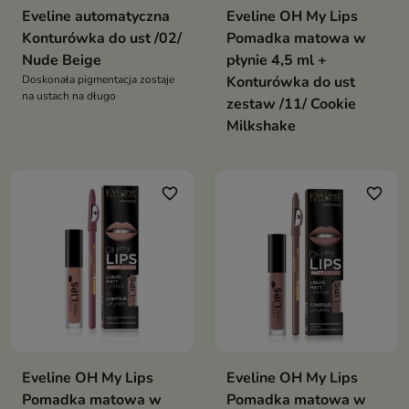
Eveline automatyczna
Eveline OH My Lips
Konturówka do ust /02/
Pomadka matowa w
Nude Beige
płynie 4,5 ml +
Doskonała pigmentacja zostaje
Konturówka do ust
na ustach na długo
zestaw /11/ Cookie
Milkshake
favorite_border
favorite_border
Eveline OH My Lips
Eveline OH My Lips
Pomadka matowa w
Pomadka matowa w