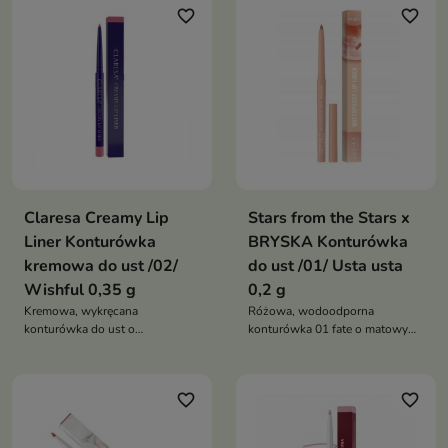
favorite_border
favorite_border
perfekcyjny kontur ust nawet do
komfort noszenia przez wiele
8 godzin
godzin
Claresa Creamy Lip
Stars from the Stars x
Liner Konturówka
BRYSKA Konturówka
kremowa do ust /02/
do ust /01/ Usta usta
Wishful 0,35 g
0,2 g
Kremowa, wykręcana
Różowa, wodoodporna
konturówka do ust o
konturówka 01 fate o matowym,
intensywnej pigmentacji, która
aksamitnym wykończeniu i
precyzyjnie podkreśla kontur
intensywnej pigmentacji
ust, zapewniając trwały kolor i
favorite_border
favorite_border
komfort noszenia przez wiele
godzin