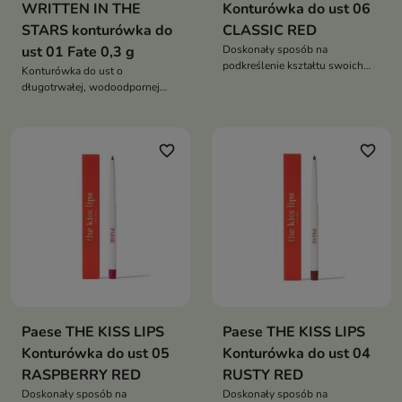
WRITTEN IN THE
Konturówka do ust 06
STARS konturówka do
CLASSIC RED
ust 01 Fate 0,3 g
Doskonały sposób na
podkreślenie kształtu swoich
Konturówka do ust o
ust
długotrwałej, wodoodpornej
formule i aksamitnie matowym
wykończeniu
favorite_border
favorite_border
Paese THE KISS LIPS
Paese THE KISS LIPS
Konturówka do ust 05
Konturówka do ust 04
RASPBERRY RED
RUSTY RED
Doskonały sposób na
Doskonały sposób na