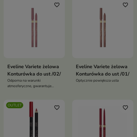
favorite_border
favorite_border
Eveline Variete żelowa
Eveline Variete żelowa
Konturówka do ust /02/
Konturówka do ust /01/
Odporna na warunki
Optycznie powiększa usta
atmosferyczne, gwarantuje
trwały efekt
OUTLET
favorite_border
favorite_border