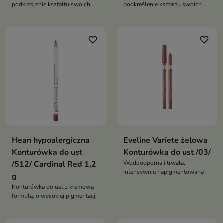
podkreślenie kształtu swoich
podkreślenie kształtu swoich
ust
ust
favorite_border
favorite_border
Hean hypoalergiczna
Eveline Variete żelowa
Konturówka do ust
Konturówka do ust /03/
/512/ Cardinal Red 1,2
Wodoodporna i trwała,
intensywnie napigmentowana
g
Konturówka do ust z kremową
formułą, o wysokiej pigmentacji