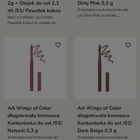
2g + Olejek do ust 2,3
Dirty Pink 0,3 g
ml /01/ Pawełek kokos
Automatyczna konturówka do
ust Dirty Pink to trwała,
Stars x E.Wedel Lip Combo
wodoodporna konturówka o
Pawełek Kokos to zestaw do
kremowej formule, która
ust, który łączy trwałą
zapewnia intensywny kolor i
konturówkę i rozświetlający
perfekcyjny kontur ust przez
olejek. Zapewnia idealnie
wiele godzin
favorite_border
favorite_border
podkreślone, pełniejsze usta z
subtelnym blaskiem i
kokosowym aromatem
AA Wings of Color
AA Wings of Color
długotrwała kremowa
długotrwała kremowa
Konturówka do ust /03/
Konturówka do ust /02/
Natural 0,3 g
Dark Beige 0,3 g
Automatyczna konturówka do
Automatyczna konturówka do