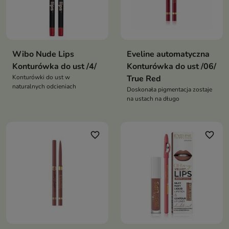
Wibo Nude Lips
Eveline automatyczna
Konturówka do ust /4/
Konturówka do ust /06/
Konturówki do ust w
True Red
naturalnych odcieniach
Doskonała pigmentacja zostaje
na ustach na długo
favorite_border
favorite_border