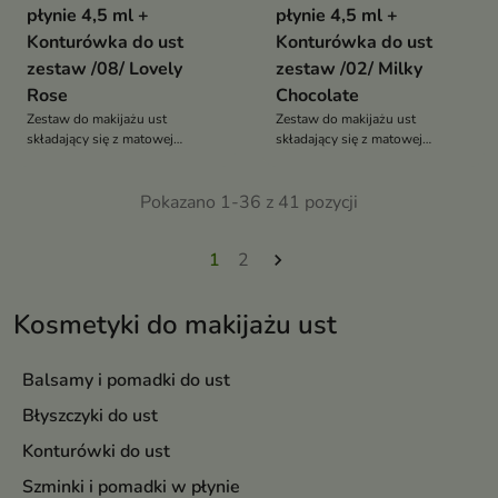
płynie 4,5 ml +
płynie 4,5 ml +
Konturówka do ust
Konturówka do ust
zestaw /08/ Lovely
zestaw /02/ Milky
Rose
Chocolate
Zestaw do makijażu ust
Zestaw do makijażu ust
składający się z matowej
składający się z matowej
pomadki w płynie oraz idealnie
pomadki w płynie oraz idealnie
dopasowanej kolorystycznie
dopasowanej kolorystycznie
konturówki.
Pokazano 1-36 z 41 pozycji
konturówki.
1
2

Kosmetyki do makijażu ust
Balsamy i pomadki do ust
Błyszczyki do ust
Konturówki do ust
Szminki i pomadki w płynie