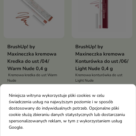
BrushUp! by
BrushUp! by
Maxineczka kremowa
Maxineczka kremowa
Kredka do ust /04/
Konturówka do ust /06/
Warm Nude 0,4 g
Light Nude 0,4 g
Kremowa kredka do ust Warm
Kremowa konturówka do ust
Nude
Light Nude
Niniejsza witryna wykorzystuje pliki cookies w celu
świadczenia usług na najwyższym poziomie i w sposób
favorite_border
favorite_border
dostosowany do indywidualnych potrzeb. Opcjonalne pliki
cookie służą zbieraniu danych statystycznych lub dostarczaniu
spersonalizowanych reklam, w tym z wykorzystaniem usług
Google.