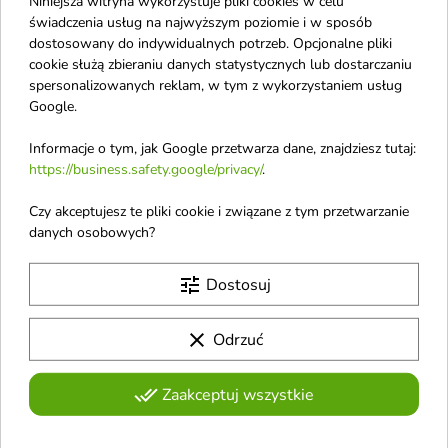
Niniejsza witryna wykorzystuje pliki cookies w celu
Narciso Rodriguez
świadczenia usług na najwyższym poziomie i w sposób
Nature Queen
dostosowany do indywidualnych potrzeb. Opcjonalne pliki
cookie służą zbieraniu danych statystycznych lub dostarczaniu
Neboa
spersonalizowanych reklam, w tym z wykorzystaniem usług
Neness
Google.
NeoNail
Informacje o tym, jak Google przetwarza dane, znajdziesz tutaj:
Nivea
https://business.safety.google/privacy/
.
Nivea Baby
Czy akceptujesz te pliki cookie i związane z tym przetwarzanie
Nowa Kosmetyka
danych osobowych?
Numbuzin
tune
Dostosuj
clear
Odrzuć
done_all
Zaakceptuj wszystkie
Otrzymuj informację o nowościach i
wyprzedażach