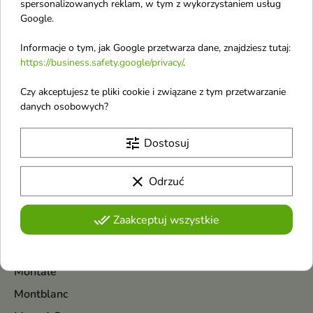
Masil
spersonalizowanych reklam, w tym z wykorzystaniem usług
Google.
Maybelline
Mediheal
Informacje o tym, jak Google przetwarza dane, znajdziesz tutaj:
https://business.safety.google/privacy/
.
Mexx
Czy akceptujesz te pliki cookie i związane z tym przetwarzanie
Michael Kors
danych osobowych?
Miraculum
Missha
tune
Dostosuj
Miu Miu
clear
Odrzuć
Miya Cosmetics
Mohani
done_all
Zaakceptuj wszystkie
Mokosh
MollyLac
Montale
Montblanc