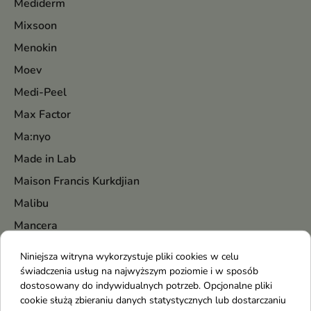
Mediderm
Mixsoon
Menokin
Moev
Medi-Peel
Max Factor
Ma:nyo
Made in Lab
Maison Francis Kurkdjian
Malibu
Mancera
Marc Jacobs
Niniejsza witryna wykorzystuje pliki cookies w celu
Marion
świadczenia usług na najwyższym poziomie i w sposób
dostosowany do indywidualnych potrzeb. Opcjonalne pliki
Mary&May
cookie służą zbieraniu danych statystycznych lub dostarczaniu