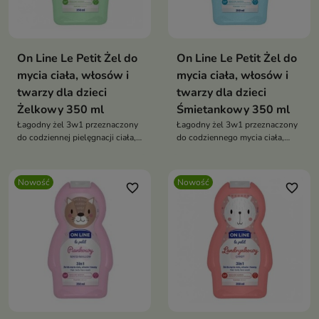
On Line Le Petit Żel do
On Line Le Petit Żel do
mycia ciała, włosów i
mycia ciała, włosów i
twarzy dla dzieci
twarzy dla dzieci
Żelkowy 350 ml
Śmietankowy 350 ml
Łagodny żel 3w1 przeznaczony
Łagodny żel 3w1 przeznaczony
do codziennej pielęgnacji ciała,
do codziennego mycia ciała,
twarzy i włosów dzieci.
twarzy i włosów dzieci.
Nowość
Nowość
favorite_border
favorite_border