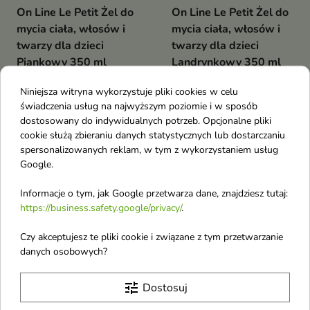
On Line Le Petit Żel do
On Line Le Petit Żel do
mycia ciała, włosów i
mycia ciała, włosów i
twarzy dla dzieci
twarzy dla dzieci
Piankowy 350 ml
Landrynkowy 350 ml
Łagodny żel 3w1 do
Delikatny żel 3w1 stworzony do
codziennego mycia ciała, twarzy
codziennego mycia ciała, twarzy
Niniejsza witryna wykorzystuje pliki cookies w celu
i włosów dzieci.
i włosów dzieci.
świadczenia usług na najwyższym poziomie i w sposób
dostosowany do indywidualnych potrzeb. Opcjonalne pliki
Nowość
Nowość
cookie służą zbieraniu danych statystycznych lub dostarczaniu
favorite_border
favorite_border
spersonalizowanych reklam, w tym z wykorzystaniem usług
Google.
Informacje o tym, jak Google przetwarza dane, znajdziesz tutaj:
https://business.safety.google/privacy/
.
Czy akceptujesz te pliki cookie i związane z tym przetwarzanie
danych osobowych?
On Line Le Petit Żel do
On Line Le Petit Żel do
tune
Dostosuj
mycia ciała, włosów i
mycia ciała, włosów i