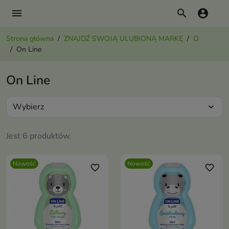
menu
search
account_circle
Strona główna
ZNAJDŹ SWOJĄ ULUBIONĄ MARKĘ
O
On Line
On Line
Wybierz
expand_more
Jest 6 produktów.
Nowość
Nowość
favorite_border
favorite_border