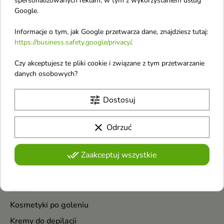
Google.
Informacje o tym, jak Google przetwarza dane, znajdziesz tutaj:
https://business.safety.google/privacy/
.
Czy akceptujesz te pliki cookie i związane z tym przetwarzanie
Gillette Simply Venus
Wahl Zestaw z
danych osobowych?
Maszynki do golenia 5
elektrycznym
sztuk
depilatorem do twarzy
tune
Dostosuj
Maszynki do golenia
i ciała 12 elementów
Zestaw z elektrycznym
depilatorem do twarzy i ciała
clear
Odrzuć
Pokazano 1-4 z 4 pozycji
done_all
Zaakceptuj wszystkie
Kosmetyki do depilacji
Golarki
Kosmetyki po goleniu
Kremy do depilacji