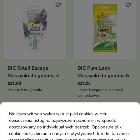
favorite_border
favorite_border
BIC Soleil Escape
BIC Pure Lady
Maszynki do golenia 3
Maszynki do golenia 6
sztuki
sztuk
Maszynki do golenia
Lekkie i wygodne maszynki
jednorazowe
Niniejsza witryna wykorzystuje pliki cookies w celu
favorite_border
favorite_border
świadczenia usług na najwyższym poziomie i w sposób
dostosowany do indywidualnych potrzeb. Opcjonalne pliki
cookie służą zbieraniu danych statystycznych lub dostarczaniu
spersonalizowanych reklam, w tym z wykorzystaniem usług