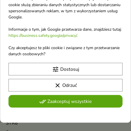
Silcatil
cookie służą zbieraniu danych statystycznych lub dostarczaniu
Sister Young
spersonalizowanych reklam, w tym z wykorzystaniem usług
Google.
SKIN1004
SkinFood
Informacje o tym, jak Google przetwarza dane, znajdziesz tutaj:
https://business.safety.google/privacy/
.
SkinTra
Czy akceptujesz te pliki cookie i związane z tym przetwarzanie
Skrzypovita
danych osobowych?
So!Flow
Solverx
tune
Dostosuj
Some By Mi
clear
Odrzuć
Soraya
Stars from The Stars
done_all
Zaakceptuj wszystkie
Stars from The Stars Makijaż
Stars from The Stars Nails
STR8