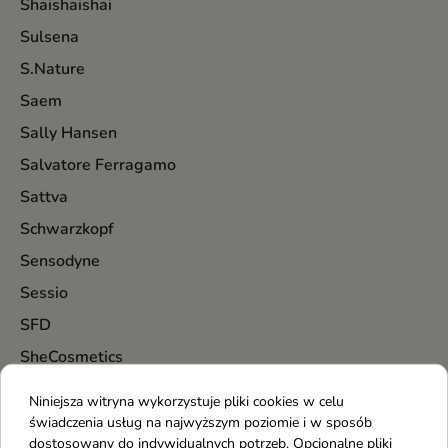
Shaishaishai
Sulsena
S.Nature
Saem
Sally Hansen
Salvatore Ferragamo
Sattva
Schwarzkopf
Sensodyne
Sessio
SFD
SheCosmetics
Shiseido
Niniejsza witryna wykorzystuje pliki cookies w celu
Silcare
świadczenia usług na najwyższym poziomie i w sposób
dostosowany do indywidualnych potrzeb. Opcjonalne pliki