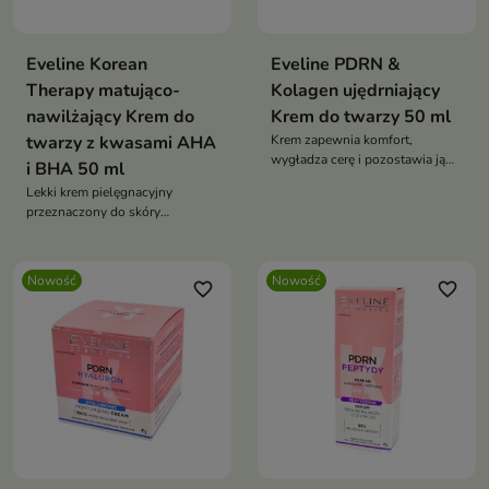
Eveline Korean
Eveline PDRN &
Therapy matująco-
Kolagen ujędrniający
nawilżający Krem do
Krem do twarzy 50 ml
twarzy z kwasami AHA
Krem zapewnia komfort,
wygładza cerę i pozostawia ją
i BHA 50 ml
miękką oraz odpowiednio
Lekki krem pielęgnacyjny
odżywioną
przeznaczony do skóry
mieszanej, tłustej i
problematycznej.
Nowość
Nowość
favorite_border
favorite_border