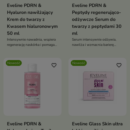
Eveline PDRN &
Eveline PDRN &
Hyaluron nawilżający
Peptydy regenerująco-
Krem do twarzy z
odżywcze Serum do
Kwasem hialuronowym
twarzy z peptydami 30
50 ml
ml
Intensywnie nawadnia, wspiera
Serum intensywnie odżywia,
regenerację naskórka i pomaga
nawilża i wzmacnia barierę
zachować jędrność.
ochronną skóry
Nowość
Nowość
favorite_border
favorite_border
Eveline PDRN &
Eveline Glass Skin ultra