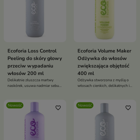
Ecoforia Loss Control
Ecoforia Volume Maker
Peeling do skóry głowy
Odżywka do włosów
przeciw wypadaniu
zwiększająca objętość
włosów 200 ml
400 ml
Delikatnie złuszcza martwy
Odżywka stworzona z myślą o
naskórek, usuwa nadmiar sebum
włosach cienkich, delikatnych i
oraz pozostałości kosmetyków
pozbawionych objętości
do stylizacji
Nowość
Nowość
favorite_border
favorite_border