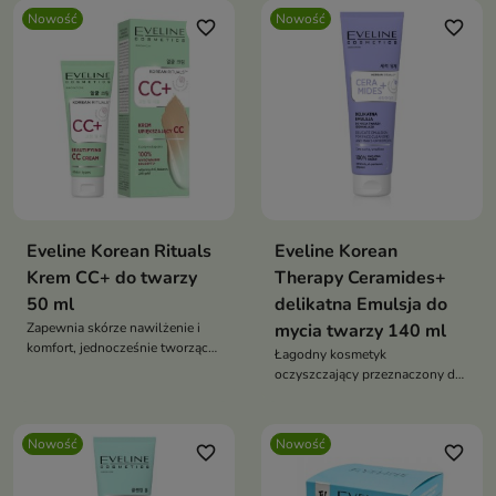
Nowość
Nowość
favorite_border
favorite_border
Eveline Korean Rituals
Eveline Korean
Krem CC+ do twarzy
Therapy Ceramides+
50 ml
delikatna Emulsja do
Zapewnia skórze nawilżenie i
mycia twarzy 140 ml
komfort, jednocześnie tworząc
Łagodny kosmetyk
efekt gładkiej, promiennej cery
oczyszczający przeznaczony do
codziennej pielęgnacji skóry
Nowość
Nowość
favorite_border
favorite_border