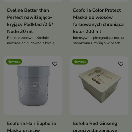
Eveline Better than
Ecoforia Color Protect
Perfect nawilżająco-
Maska do włosów
kryjący Podkład /2.5/
farbowanych chroniąca
Nude 30 ml
kolor 200 ml
Podkład zapewnia średnie,
Intensywnie pielęgnująca maska
możliwe do budowania krycie,
stworzona z myślą o włosach
jednocześnie wyrównując
po koloryzacji
koloryt skóry i pozostawiając ją
świeżą oraz promienną
Nowość
Nowość
favorite_border
favorite_border
Ecoforia Hair Euphoria
Esfolio Red Ginseng
Maska przeciw
przeciwstarzeniowe