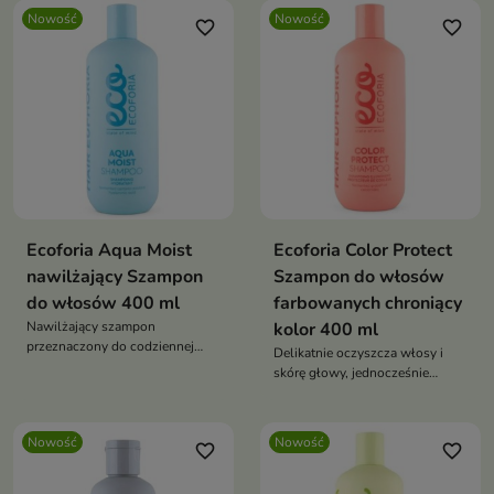
Nowość
Nowość
favorite_border
favorite_border
Ecoforia Aqua Moist
Ecoforia Color Protect
nawilżający Szampon
Szampon do włosów
do włosów 400 ml
farbowanych chroniący
Nawilżający szampon
kolor 400 ml
przeznaczony do codziennej
Delikatnie oczyszcza włosy i
pielęgnacji włosów suchych,
skórę głowy, jednocześnie
odwodnionych i pozbawionych
pomagając chronić
blasku.
intensywność koloru przed
przedwczesnym blaknięciem.
Nowość
Nowość
favorite_border
favorite_border