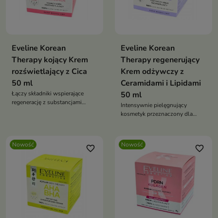
Eveline Korean
Eveline Korean
Therapy kojący Krem
Therapy regenerujący
rozświetlający z Cica
Krem odżywczy z
50 ml
Ceramidami i Lipidami
Łączy składniki wspierające
50 ml
regenerację z substancjami
Intensywnie pielęgnujący
rozświetlającymi
kosmetyk przeznaczony dla
skóry wymagającej odbudowy,
ukojenia i wzmocnienia
Nowość
Nowość
favorite_border
favorite_border