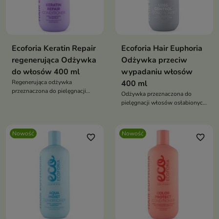
Ecoforia Keratin Repair
Ecoforia Hair Euphoria
regenerująca Odżywka
Odżywka przeciw
do włosów 400 ml
wypadaniu włosów
Regenerująca odżywka
400 ml
przeznaczona do pielęgnacji
Odżywka przeznaczona do
włosów zniszczonych,
pielęgnacji włosów osłabionych
osłabionych i wymagających
i skłonnych do wypadania.
odbudowy.
Nowość
Nowość
favorite_border
favorite_border