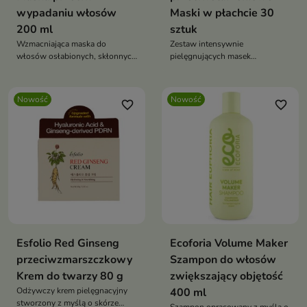
wypadaniu włosów
Maski w płachcie 30
200 ml
sztuk
Wzmacniająca maska do
Zestaw intensywnie
włosów osłabionych, skłonnych
pielęgnujących masek
do wypadania i utraty gęstości.
przeznaczonych do skóry
wymagającej ujędrnienia,
wygładzenia i regeneracji.
Nowość
Nowość
favorite_border
favorite_border
Esfolio Red Ginseng
Ecoforia Volume Maker
przeciwzmarszczkowy
Szampon do włosów
Krem do twarzy 80 g
zwiększający objętość
Odżywczy krem pielęgnacyjny
400 ml
stworzony z myślą o skórze