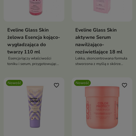
Eveline Glass Skin
Eveline Glass Skin
żelowa Esencja kojąco-
aktywne Serum
wygładzająca do
nawilżająco-
twarzy 110 ml
rozświetlające 18 ml
Esencja łączy właściwości
Lekka, skoncentrowana formuła
toniku i serum, przygotowując
stworzona z myślą o skórze
skórę do dalszych etapów
pozbawionej blasku,
pielęgnacji
wymagającej nawilżenia i efektu
wygładzenia.
Nowość
Nowość
favorite_border
favorite_border