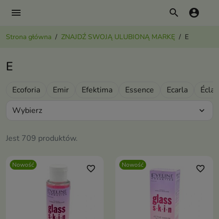
menu
search
account_circle
Strona główna
ZNAJDŹ SWOJĄ ULUBIONĄ MARKĘ
E
E
Ecoforia
Emir
Efektima
Essence
Ecarla
Éclai
Wybierz
expand_more
Jest 709 produktów.
Nowość
Nowość
favorite_border
favorite_border