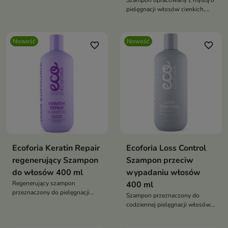
Szampon opracowany z myślą o
wymagającej wygładzenia,
pielęgnacji włosów cienkich,
regeneracji oraz poprawy
delikatnych i pozbawionych
elastyczności.
objętości.
Nowość
Nowość
favorite_border
favorite_border
Ecoforia Keratin Repair
Ecoforia Loss Control
regenerujący Szampon
Szampon przeciw
do włosów 400 ml
wypadaniu włosów
Regenerujący szampon
400 ml
przeznaczony do pielęgnacji
Szampon przeznaczony do
włosów zniszczonych,
codziennej pielęgnacji włosów
osłabionych i podatnych na
osłabionych i skłonnych do
łamanie.
wypadania.