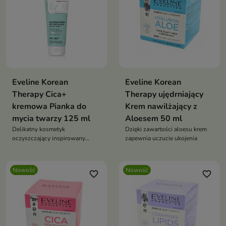
Eveline Korean
Eveline Korean
Therapy Cica+
Therapy ujędrniający
kremowa Pianka do
Krem nawilżający z
mycia twarzy 125 ml
Aloesem 50 ml
Delikatny kosmetyk
Dzięki zawartości aloesu krem
oczyszczający inspirowany
zapewnia uczucie ukojenia
koreańską pielęgnacją
Nowość
Nowość
favorite_border
favorite_border