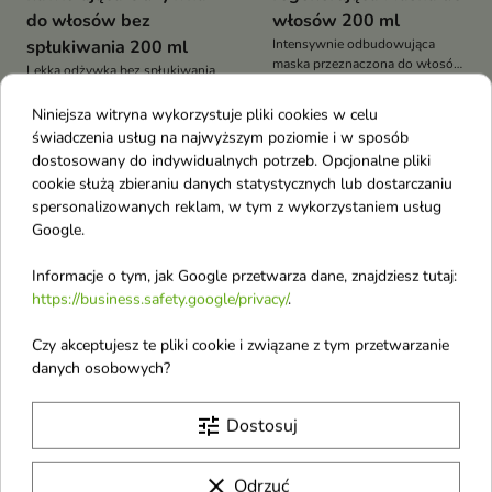
do włosów bez
włosów 200 ml
spłukiwania 200 ml
Intensywnie odbudowująca
maska przeznaczona do włosów
Lekka odżywka bez spłukiwania
zniszczonych, osłabionych i
stworzona z myślą o suchych,
wymagających wzmocnienia.
odwodnionych i trudnych do
Niniejsza witryna wykorzystuje pliki cookies w celu
ujarzmienia włosach
świadczenia usług na najwyższym poziomie i w sposób
dostosowany do indywidualnych potrzeb. Opcjonalne pliki
Nowość
Nowość
favorite_border
favorite_border
cookie służą zbieraniu danych statystycznych lub dostarczaniu
spersonalizowanych reklam, w tym z wykorzystaniem usług
Google.
Informacje o tym, jak Google przetwarza dane, znajdziesz tutaj:
https://business.safety.google/privacy/
.
Czy akceptujesz te pliki cookie i związane z tym przetwarzanie
danych osobowych?
Ecoforia Aqua Moist
Eveline V-Lifting
nawilżająca Maska do
Needles Mezo-serum
tune
Dostosuj
włosów 200 ml
regenerujące do twarzy
Intensywnie nawilżająca maska
18 ml
clear
Odrzuć
stworzona z myślą o włosach