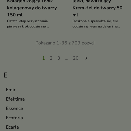
Kolagen kojący Tonik
lekki, nawilżający
kolagenowy do twarzy
Krem-żel do twarzy 50
150 ml
ml
Ostatni etap oczyszczania i
Doskonale sprawdza się jako
pierwszy krok codziennej
codzienny krem na dzień i na
pielęgnacji.
noc oraz jako baza pod makijaż.
Pokazano 1-36 z 709 pozycji
1
2
3
…
20

E
Emir
Efektima
Essence
Ecoforia
Ecarla