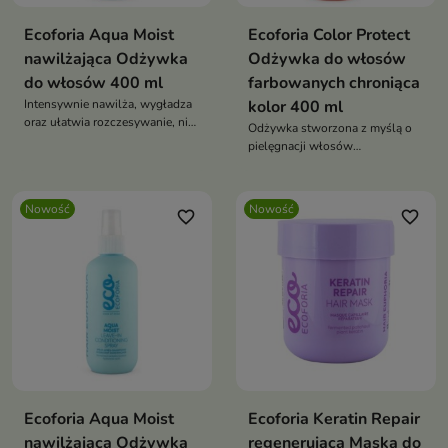
Ecoforia Aqua Moist
Ecoforia Color Protect
nawilżająca Odżywka
Odżywka do włosów
do włosów 400 ml
farbowanych chroniąca
Intensywnie nawilża, wygładza
kolor 400 ml
oraz ułatwia rozczesywanie, nie
Odżywka stworzona z myślą o
obciążając przy tym pasm.
pielęgnacji włosów
farbowanych
Nowość
Nowość
favorite_border
favorite_border
Ecoforia Aqua Moist
Ecoforia Keratin Repair
nawilżająca Odżywka
regenerująca Maska do