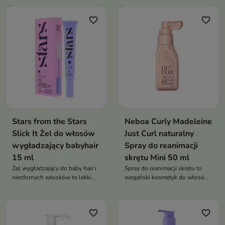
favorite_border
favorite_border
Stars from the Stars
Neboa Curly Madeleine
Slick It Żel do włosów
Just Curl naturalny
wygładzający babyhair
Spray do reanimacji
15 ml
skrętu Mini 50 ml
Żel wygładzający do baby hair i
Spray do reanimacji skrętu to
niesfornych włosków to lekki
wegański kosmetyk do włosów
kosmetyk stylizujący, który
kręconych i falowanych, który
skutecznie ujarzmia odstające
odświeża skręt, redukuje
pasma, wygładza i nadaje
puszenie i przywraca
favorite_border
favorite_border
naturalny połysk. Zapewnia
sprężystość oraz naturalny blask
elastyczne utrwalenie bez efektu
między myciami