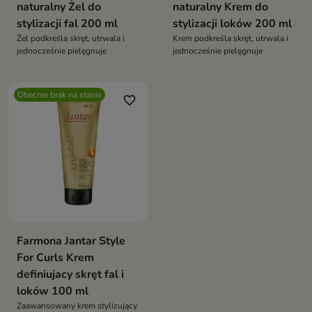
naturalny Żel do
naturalny Krem do
stylizacji fal 200 ml
stylizacji loków 200 ml
Żel podkreśla skręt, utrwala i
Krem podkreśla skręt, utrwala i
jednocześnie pielęgnuje
jednocześnie pielęgnuje
Obecnie brak na stanie
favorite_border
Farmona Jantar Style
For Curls Krem
definiujacy skręt fal i
loków 100 ml
Zaawansowany krem stylizujący