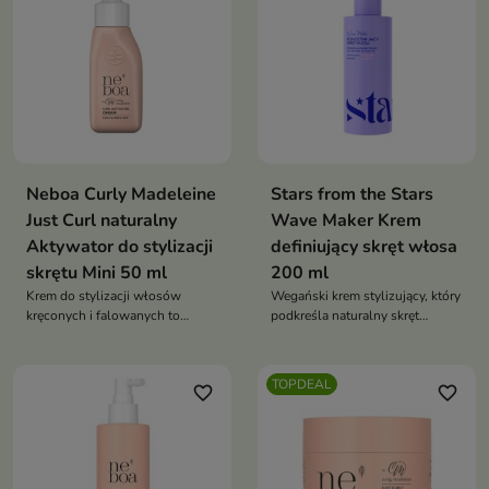
sztywności
Neboa Curly Madeleine
Stars from the Stars
Just Curl naturalny
Wave Maker Krem
Aktywator do stylizacji
definiujący skręt włosa
skrętu Mini 50 ml
200 ml
Krem do stylizacji włosów
Wegański krem stylizujący, który
kręconych i falowanych to
podkreśla naturalny skręt
wegański produkt, który utrwala
włosów, zwiększa sprężystość i
i podkreśla naturalny skręt,
ogranicza puszenie, zapewniając
redukuje puszenie oraz nadaje
efekt bouncy przez cały dzień
TOPDEAL
favorite_border
favorite_border
miękkość i sprężystość bez
efektu sztywności