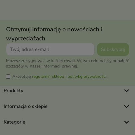
Otrzymuj informację o nowościach i
wyprzedażach
Możesz zrezygnować w każdej chwili. W tym celu należy odnaleźć
szczegóły w naszej informacji prawnej.
Akceptuję
regulamin sklepu
i
politykę prywatności
.
keyboard_arrow_down
Produkty
keyboard_arrow_down
Informacja o sklepie
keyboard_arrow_down
Kategorie