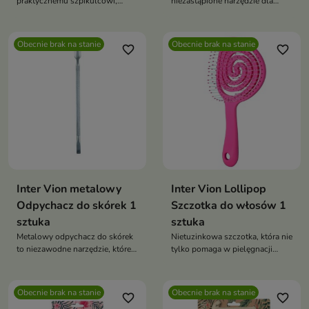
praktycznemu szpikulcowi,
niezastąpione narzędzie dla
koloryzacja staje się precyzyjna i
profesjonalistów i osób
wygodna
korzystających z farb do włosów
czy masek
Obecnie brak na stanie
Obecnie brak na stanie
favorite_border
favorite_border
Inter Vion metalowy
Inter Vion Lollipop
Odpychacz do skórek 1
Szczotka do włosów 1
sztuka
sztuka
Metalowy odpychacz do skórek
Nietuzinkowa szczotka, która nie
to niezawodne narzędzie, które
tylko pomaga w pielęgnacji
wspiera precyzyjną i bezpieczną
włosów, ale także dostarcza
pielęgnację dłoni i stóp
przyjemność dzięki swojemu
oryginalnemu designowi
Obecnie brak na stanie
Obecnie brak na stanie
favorite_border
favorite_border