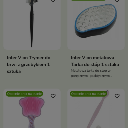
favorite_border
favorite_border
Inter Vion Trymer do
Inter Vion metalowa
brwi z grzebykiem 1
Tarka do stóp 1 sztuka
sztuka
Metalowa tarka do stóp w
poręcznym i praktycznym
kształcie
Obecnie brak na stanie
Obecnie brak na stanie
favorite_border
favorite_border