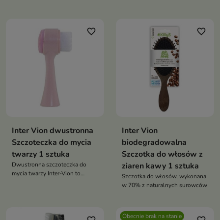
tylko narzędzie, które ułatwia
utrzymaniu Twoich pędzli w
aplikację kosmetyków, ale także
doskonałym stanie, zapewniając
dba o skórę, pozostawiając ją
im dłuższą żywotność i czystość
favorite_border
favorite_border
gładką i pięknie nawilżoną
Inter Vion dwustronna
Inter Vion
Szczoteczka do mycia
biodegradowalna
twarzy 1 sztuka
Szczotka do włosów z
Dwustronna szczoteczka do
ziaren kawy 1 sztuka
mycia twarzy Inter-Vion to
Szczotka do włosów, wykonana
niezawodny towarzysz
w 70% z naturalnych surowców
codziennej pielęgnacji, który
pomaga uzyskać gładką,
promienną i zdrowszą skórę
Obecnie brak na stanie
twarzy