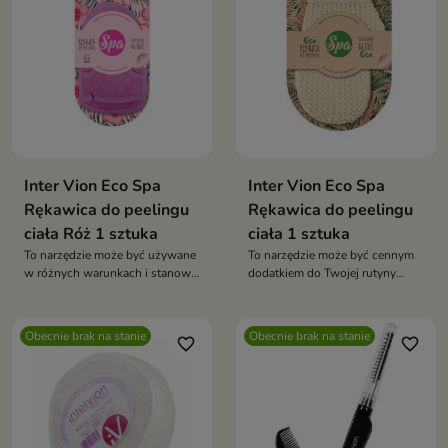
Inter Vion Eco Spa
Inter Vion Eco Spa
Rękawica do peelingu
Rękawica do peelingu
ciała Róż 1 sztuka
ciała 1 sztuka
To narzędzie może być używane
To narzędzie może być cennym
w różnych warunkach i stanowi
dodatkiem do Twojej rutyny
ważny element rutyny
pielęgnacyjnej, pomagając Ci
pielęgnacyjnej, pozwalając
utrzymać skórę w doskonałej
zachować skórę w doskonałym
kondycji
Obecnie brak na stanie
Obecnie brak na stanie
favorite_border
favorite_border
stanie