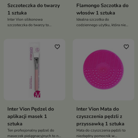
Szczoteczka do twarzy
Flamongo Szczotka do
1 sztuka
włosów 1 sztuka
Inter Vion silikonowa
Idealna szczotka do
szczoteczka do twarzy to
codziennego użytku, która nie
wszechstronne narzędzie, które
tylko pomaga w pielęgnacji
pomaga w utrzymaniu czystej i
włosów, ale także dodaje im
zdrowej skóry twarzy
blasku i witalności dzięki
favorite_border
favorite_border
stymulującemu masażowi skóry
głowy
Inter Vion Pędzel do
Inter Vion Mata do
aplikacji masek 1
czyszczenia pędzli z
sztuka
przyssawką 1 sztuka
Ten profesjonalny pędzel do
Mata do czyszczenia pędzli to
maseczek pielęgnacyjnych to nie
niezbędny pomocnik w