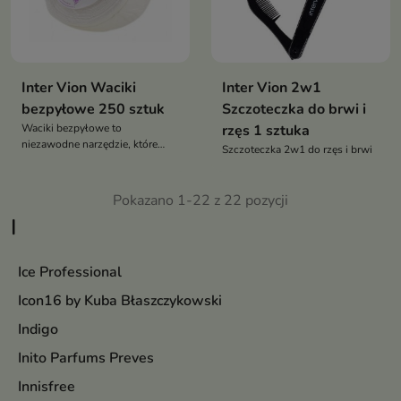
Inter Vion Waciki
Inter Vion 2w1
bezpyłowe 250 sztuk
Szczoteczka do brwi i
Waciki bezpyłowe to
rzęs 1 sztuka
niezawodne narzędzie, które
Szczoteczka 2w1 do rzęs i brwi
pomaga utrzymać czystość i
precyzję podczas wykonywania
różnych zabiegów
Pokazano 1-22 z 22 pozycji
paznokciowych, a jednocześnie
I
dba o estetykę efektu
końcowego
Ice Professional
Icon16 by Kuba Błaszczykowski
Indigo
Inito Parfums Preves
Innisfree