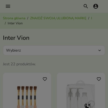
menu
search
account_circle
Strona główna
ZNAJDŹ SWOJĄ ULUBIONĄ MARKĘ
I
Inter Vion
Inter Vion
Wybierz
expand_more
Jest 22 produktów.
favorite_border
favorite_border