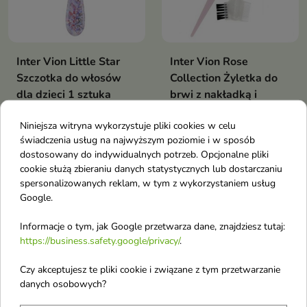
Inter Vion Little Star
Inter Vion Rose
Szczotka do włosów
Collection Żyletka do
dla dzieci 1 sztuka
brwi z nakładką i
Szczotka do włosów w kształcie
grzebykiem 1 sztuka
gwiazdki to idealne narzędzie do
Niniejsza witryna wykorzystuje pliki cookies w celu
Żyletka ta jest również polecana
codziennej pielęgnacji włosów
do depilacji innych delikatnych
świadczenia usług na najwyższym poziomie i w sposób
dziecka
obszarów twarzy i ciała
dostosowany do indywidualnych potrzeb. Opcjonalne pliki
cookie służą zbieraniu danych statystycznych lub dostarczaniu
Obecnie brak na stanie
Obecnie brak na stanie
spersonalizowanych reklam, w tym z wykorzystaniem usług
favorite_border
favorite_border
Google.
Informacje o tym, jak Google przetwarza dane, znajdziesz tutaj:
https://business.safety.google/privacy/
.
Czy akceptujesz te pliki cookie i związane z tym przetwarzanie
danych osobowych?