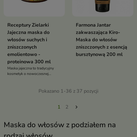
Receptury Zielarki
Farmona Jantar
Jajeczna maska do
zakwaszająca Kiro-
włosów suchych i
Maska do włosów
zniszczonych
zniszczonych z esencją
emolientowo -
bursztynową 200 ml
proteinowa 300 ml
Maska jajeczna to tradycyjny
kosmetyk o nowoczesnej
formule, stworzony z myślą o
pielęgnacji włosów suchych i
zniszczonych
Pokazano 1-36 z 37 pozycji
1
2

Maska do włosów z podziałem na
rodzaj włosów