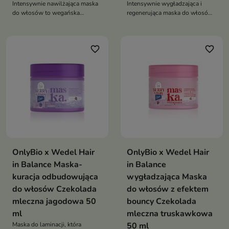
Intensywnie nawilżająca maska
Intensywnie wygładzająca i
do włosów to wegańska
regenerująca maska do włosów
pielęgnacja z kwasem
z olejem z czarnuszki, kwasem
hialuronowym i neem, która
hialuronowym i neem głęboko
głęboko nawilża, wygładza i
nawilża, redukuje puszenie i
favorite_border
favorite_border
redukuje puszenie, przywracając
wzmacnia pasma, przywracając
włosom jedwabistą miękkość
im miękkość oraz zdrowy blask
OnlyBio x Wedel Hair
OnlyBio x Wedel Hair
in Balance Maska-
in Balance
kuracja odbudowująca
wygładzająca Maska
do włosów Czekolada
do włosów z efektem
mleczna jagodowa 50
bouncy Czekolada
ml
mleczna truskawkowa
Maska do laminacji, która
50 ml