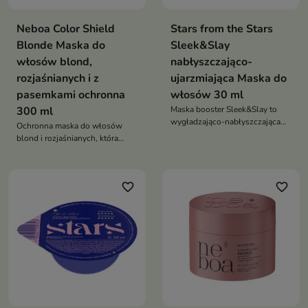
Neboa Color Shield
Stars from the Stars
Blonde Maska do
Sleek&Slay
włosów blond,
nabłyszczająco-
rozjaśnianych i z
ujarzmiająca Maska do
pasemkami ochronna
włosów 30 ml
300 ml
Maska booster Sleek&Slay to
wygładzająco-nabłyszczająca
Ochronna maska do włosów
pielęgnacja, która redukuje
blond i rozjaśnianych, która
puszenie, dodaje blasku i
pomaga neutralizować żółte
ułatwia stylizację włosów
tony, wspiera regenerację oraz
przywraca włosom miękkość,
favorite_border
favorite_border
blask i chłodny odcień