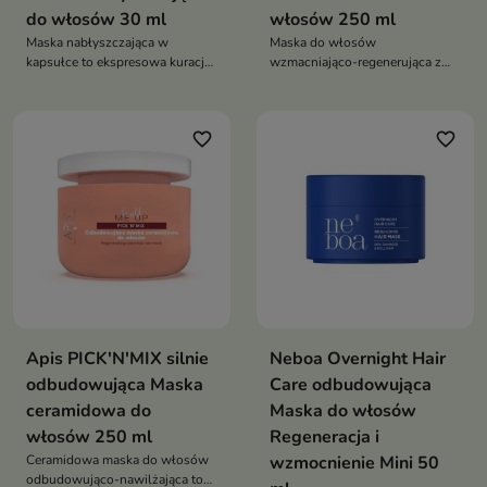
do włosów 30 ml
włosów 250 ml
Maska nabłyszczająca w
Maska do włosów
kapsułce to ekspresowa kuracja
wzmacniająco-regenerująca z
do włosów, która w zaledwie
proteinami ryżowymi to
kilka minut wygładza, nawilża i
intensywnie odżywiający
nadaje spektakularny efekt tafli
kosmetyk, który odbudowuje
favorite_border
favorite_border
strukturę włosów, wzmacnia je i
przywraca zdrowy wygląd.
Zapewnia optymalne nawilżenie,
wygładzenie i naturalny blask
Apis PICK'N'MIX silnie
Neboa Overnight Hair
odbudowująca Maska
Care odbudowująca
ceramidowa do
Maska do włosów
włosów 250 ml
Regeneracja i
Ceramidowa maska do włosów
wzmocnienie Mini 50
odbudowująco-nawilżająca to