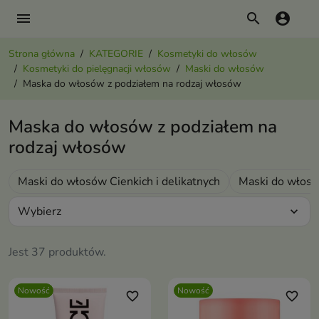
menu
search
account_circle
Strona główna
KATEGORIE
Kosmetyki do włosów
Kosmetyki do pielęgnacji włosów
Maski do włosów
Maska do włosów z podziałem na rodzaj włosów
Maska do włosów z podziałem na
rodzaj włosów
Maski do włosów Cienkich i delikatnych
Maski do włos
Wybierz
expand_more
Jest 37 produktów.
Nowość
Nowość
favorite_border
favorite_border