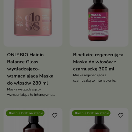
ONLYBIO Hair in
Bioelixire regenerująca
Balance Gloss
Maska do włosów z
wygładzająco-
czarnuszką 300 ml
wzmacniająca Maska
Maska regenerująca z
czarnuszką to intensywnie
do włosów 280 ml
wzmacniająca kuracja do
Maska wygładzająco-
włosów osłabionych i
wzmacniająca to intensywna
nadmiernie wypadających.
kuracja, która regeneruje włosy,
Odbudowuje strukturę pasm,
nadaje im efekt tafli i przywraca
przywraca im elastyczność,
spektakularny blask już w kilka
połysk i zdrowy wygląd
Obecnie brak na stanie
Obecnie brak na stanie
favorite_border
favorite_border
minut