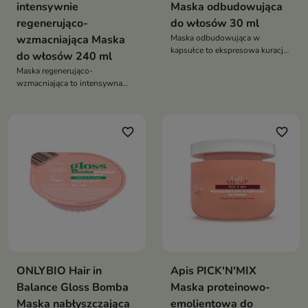
intensywnie
Maska odbudowująca
regenerująco-
do włosów 30 ml
wzmacniająca Maska
Maska odbudowująca w
kapsułce to ekspresowa kuracja
do włosów 240 ml
regenerująca, która w kilka minut
Maska regenerująco-
wzmacnia włosy, odbudowuje
wzmacniająca to intensywna
ich strukturę i przywraca im
kuracja, która odbudowuje
zdrowy wygląd
włosy, wzmacnia je i przywraca
im blask oraz jedwabistą
favorite_border
favorite_border
gładkość
ONLYBIO Hair in
Apis PICK'N'MIX
Balance Gloss Bomba
Maska proteinowo-
Maska nabłyszczająca
emolientowa do