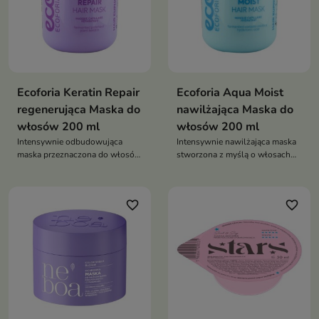
Ecoforia Keratin Repair
Ecoforia Aqua Moist
regenerująca Maska do
nawilżająca Maska do
włosów 200 ml
włosów 200 ml
Intensywnie odbudowująca
Intensywnie nawilżająca maska
maska przeznaczona do włosów
stworzona z myślą o włosach
zniszczonych, osłabionych i
suchych, matowych i
wymagających wzmocnienia.
odwodnionych.
favorite_border
favorite_border