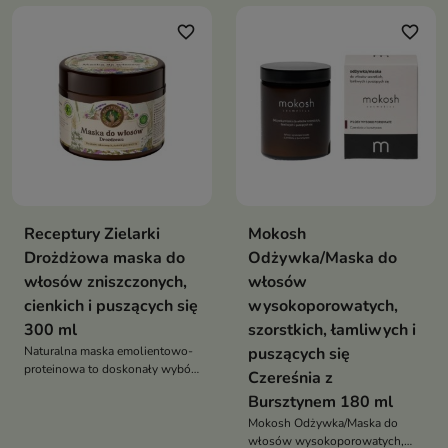
intensywną regeneracją, ochroną
favorite_border
favorite_border
i odżywieniem
Receptury Zielarki
Mokosh
Drożdżowa maska do
Odżywka/Maska do
włosów zniszczonych,
włosów
cienkich i puszących się
wysokoporowatych,
300 ml
szorstkich, łamliwych i
Naturalna maska emolientowo-
puszących się
proteinowa to doskonały wybór
Czereśnia z
dla włosomaniaczek
Bursztynem 180 ml
poszukujących skutecznej
pielęgnacji dla włosów
Mokosh Odżywka/Maska do
zniszczonych, cienkich i
włosów wysokoporowatych,