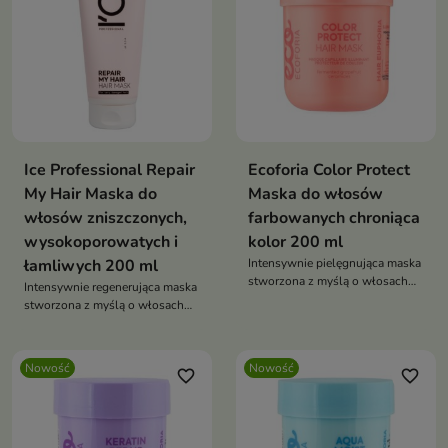
Ice Professional Repair
Ecoforia Color Protect
My Hair Maska do
Maska do włosów
włosów zniszczonych,
farbowanych chroniąca
wysokoporowatych i
kolor 200 ml
łamliwych 200 ml
Intensywnie pielęgnująca maska
stworzona z myślą o włosach
Intensywnie regenerująca maska
po koloryzacji
stworzona z myślą o włosach
wymagających odbudowy i
wzmocnienia.
Nowość
Nowość
favorite_border
favorite_border