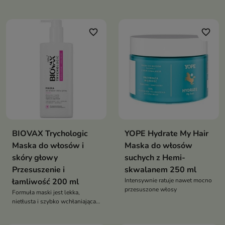
puszących się
szorstkich, łamliwych i
puszących się Czereśnia z
Bursztynem
favorite_border
favorite_border
BIOVAX Trychologic
YOPE Hydrate My Hair
Maska do włosów i
Maska do włosów
skóry głowy
suchych z Hemi-
Przesuszenie i
skwalanem 250 ml
łamliwość 200 ml
Intensywnie ratuje nawet mocno
przesuszone włosy
Formuła maski jest lekka,
nietłusta i szybko wchłaniająca
się