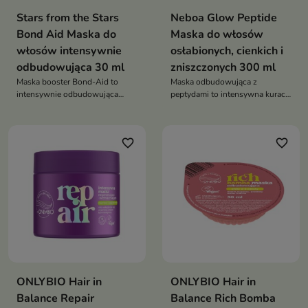
Stars from the Stars
Neboa Glow Peptide
Bond Aid Maska do
Maska do włosów
włosów intensywnie
osłabionych, cienkich i
odbudowująca 30 ml
zniszczonych 300 ml
Maska booster Bond-Aid to
Maska odbudowująca z
intensywnie odbudowująca
peptydami to intensywna kuracja
kuracja, która wzmacnia włosy,
anti-age dla włosów, która
poprawia ich elastyczność i
przywraca im elastyczność,
przywraca im zdrowy wygląd
gęstość i zdrowy blask
favorite_border
favorite_border
ONLYBIO Hair in
ONLYBIO Hair in
Balance Repair
Balance Rich Bomba