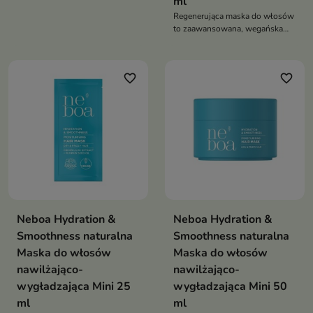
ml
intensywnie regenerujący
Regenerująca maska do włosów
kosmetyk do pielęgnacji włosów
to zaawansowana, wegańska
suchych, zniszczonych i
pielęgnacja dla włosów suchych
łamliwych. Wzmacnia strukturę
i zniszczonych, która
włosów, przywraca im
intensywnie odbudowuje,
elastyczność, blask oraz
favorite_border
favorite_border
nawilża i wzmacnia pasma,
jedwabistą gładkość
przywracając im elastyczność
oraz zdrowy blask
Neboa Hydration &
Neboa Hydration &
Smoothness naturalna
Smoothness naturalna
Maska do włosów
Maska do włosów
nawilżająco-
nawilżająco-
wygładzająca Mini 25
wygładzająca Mini 50
ml
ml