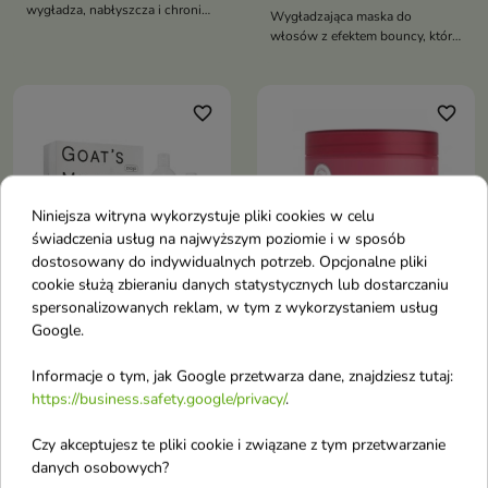
wygładza, nabłyszcza i chroni
Wygładzająca maska do
włosy, otulając je zapachem
włosów z efektem bouncy, która
mlecznej czekolady z jagodami
nadaje pasmom sprężystość,
blask i otula je zapachem
mlecznej truskawkowej
favorite_border
favorite_border
czekolady
Niniejsza witryna wykorzystuje pliki cookies w celu
świadczenia usług na najwyższym poziomie i w sposób
dostosowany do indywidualnych potrzeb. Opcjonalne pliki
cookie służą zbieraniu danych statystycznych lub dostarczaniu
spersonalizowanych reklam, w tym z wykorzystaniem usług
Google.
Ziaja Kozie mleko
OnlyBio x Wedel Hair
Zestaw prezentowy do
in Balance Maska
Informacje o tym, jak Google przetwarza dane, znajdziesz tutaj:
włosów: Szampon do
ratunkowa do włosów
https://business.safety.google/privacy/
.
włosów 400ml +
Pawełek wiśniowy 200
Odżywka 200 ml +
ml
Czy akceptujesz te pliki cookie i związane z tym przetwarzanie
Maska 200ml
Maska ratunkowa OnlyBio x
danych osobowych?
E.Wedel Berry Xmas – Pawełek
Kompletny zestaw do