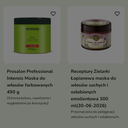
już po pierwszym użyciu
wygładzenie i efekt tafli w
jagodowo-czekoladowym
favorite_border
favorite_border
aromacie
Prosalon Professional
Receptury Zielarki
Intensis Maska do
Łopianowa maska do
włosów farbowanych
włosów suchych i
450 g
osłabionych
Ochrona koloru, nawilżenie i
emolientowa 300
wygładzenie po koloryzacji
ml(30-06-2026)
Przeznaczona do pielęgnacji
włosów suchych i osłabionych,
maska łączy emolientowo-
proteinowe działanie z