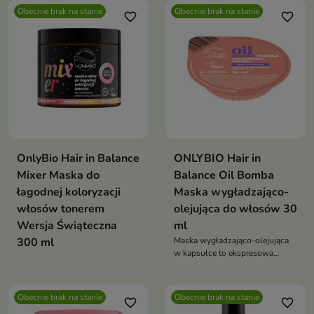
Obecnie brak na stanie
Obecnie brak na stanie
favorite_border
favorite_border
OnlyBio Hair in Balance
ONLYBIO Hair in
Mixer Maska do
Balance Oil Bomba
łagodnej koloryzacji
Maska wygładzająco-
włosów tonerem
olejująca do włosów 30
Wersja Świąteczna
ml
300 ml
Maska wygładzająco-olejująca
w kapsułce to ekspresowa
kuracja, która intensywnie
odżywia, wygładza i
dyscyplinuje włosy już w kilka
Obecnie brak na stanie
Obecnie brak na stanie
favorite_border
favorite_border
minut