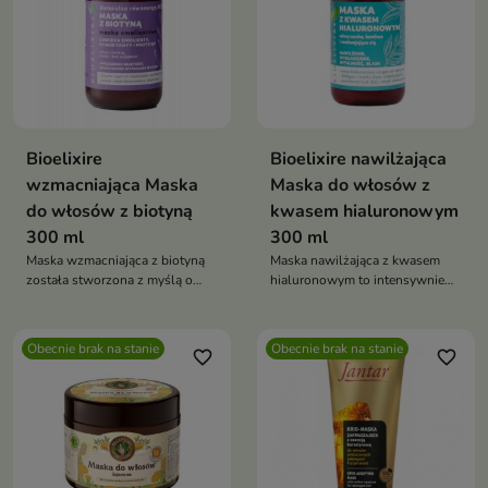
Bioelixire
Bioelixire nawilżająca
wzmacniająca Maska
Maska do włosów z
do włosów z biotyną
kwasem hialuronowym
300 ml
300 ml
Maska wzmacniająca z biotyną
Maska nawilżająca z kwasem
została stworzona z myślą o
hialuronowym to intensywnie
cienkich i osłabionych włosach.
regenerujący kosmetyk
Wzmacnia, dodaje objętości i
przeznaczony do włosów
wspiera porost, jednocześnie
suchych, matowych i
Obecnie brak na stanie
Obecnie brak na stanie
favorite_border
favorite_border
wygładzając i chroniąc pasma
zniszczonych. Głęboko nawilża,
przed uszkodzeniami
wygładza oraz wzmacnia
strukturę pasm, przywracając im
sprężystość, elastyczność i
zdrowy blask