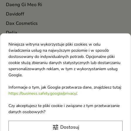
Daeng Gi Meo Ri
Davidoff
Dax Cosmetics
Delia
Dermena
Niniejsza witryna wykorzystuje pliki cookies w celu
świadczenia usług na najwyższym poziomie i w sposób
Dermika
dostosowany do indywidualnych potrzeb. Opcjonalne pliki
Diesel
cookie służą zbieraniu danych statystycznych lub dostarczaniu
spersonalizowanych reklam, w tym z wykorzystaniem usług
Dior
Google.
DKNY
Informacje o tym, jak Google przetwarza dane, znajdziesz tutaj:
Dolce & Gabbana
https://business.safety.google/privacy/
.
Donegal
Czy akceptujesz te pliki cookie i związane z tym przetwarzanie
Dr. Althea
danych osobowych?
Dr. Hauschka
Dr. Santé
tune
Dostosuj