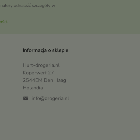
należy odnaleźć szczegóły w
ości
.
Informacja o sklepie
Hurt-drogeria.nl
Koperwerf 27
2544EM Den Haag
Holandia
info@drogeria.nl
mail