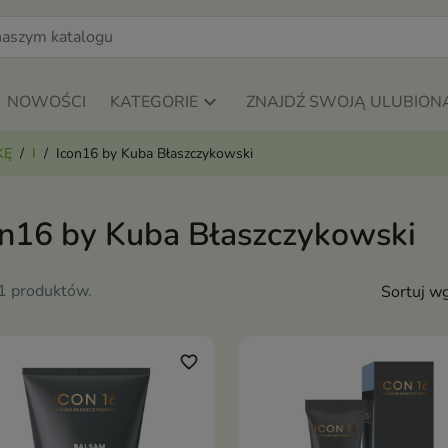
NOWOŚCI
KATEGORIE
ZNAJDŹ SWOJĄ ULUBION
KĘ
I
Icon16 by Kuba Błaszczykowski
on16 by Kuba Błaszczykowski
11 produktów.
Sortuj wg
favorite_border