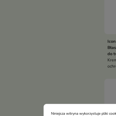
Ico
Bła
do 
Krem
ochr
krok
słoń
zdro
Niniejsza witryna wykorzystuje pliki c