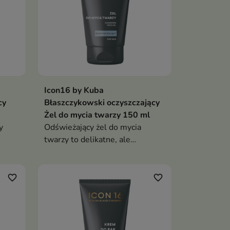
Icon16 by Kuba
cy
Błaszczykowski oczyszczający
Żel do mycia twarzy 150 ml
zy
Odświeżający żel do mycia
twarzy to delikatne, ale
skuteczne oczyszczanie, które
usuwa zanieczyszczenia i
nadmiar sebum, jednocześnie
favorite_border
favorite_border
dbając o nawilżenie i komfort
skóry