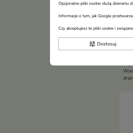
Opcjonalne pliki cookie służą zbierani
Informacje o tym, jak Google przetwarza 
Czy akceptujesz te pliki cookie i związ
Ico
tune
Dostosuj
Błas
Wod
męż
Wod
drze
skór
męsk