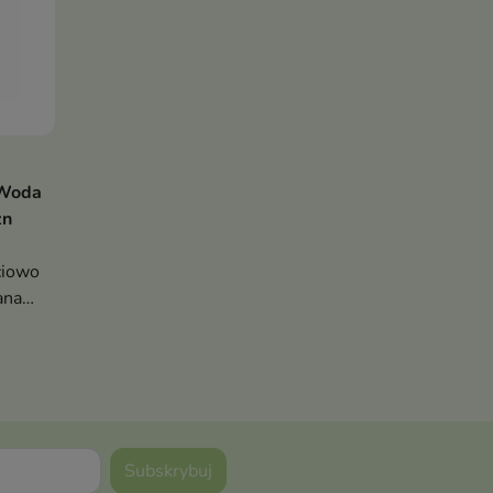
 Woda
zn
ciowo
anas
r
męski