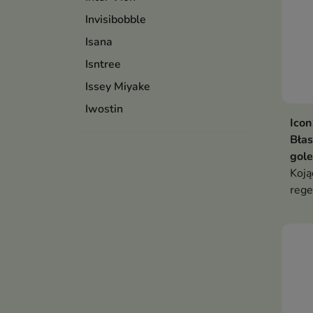
Invisibobble
Isana
Isntree
Issey Miyake
Iwostin
Ico
Bła
gole
Koją
rege
naty
podr
przy