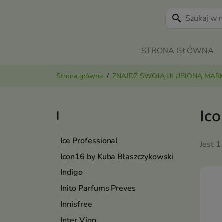
search
STRONA GŁÓWNA
Strona główna
ZNAJDŹ SWOJĄ ULUBIONĄ MAR
Ic
I
Ice Professional
Jest 
Icon16 by Kuba Błaszczykowski
Indigo
Inito Parfums Preves
Innisfree
Inter Vion