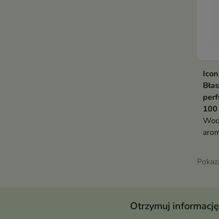
Ico
Bła
per
100
Wod
arom
nuty
tonk
Pokaz
zapa
Otrzymuj informację