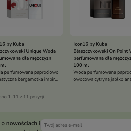
n16 by Kuba
Icon16 by Kuba
szczykowski Unique Woda
Błaszczykowski On Point
fumowana dla mężczyzn
perfumowana dla mężczy
 ml
100 ml
a perfumowana paprociowo
Woda perfumowana papro
atyczna bergamotka imbir
owocowa cytryna jabłko an
 morskie paczula wetiwer
cynamon wanilia piżmo ced
a trwały wegański męski
bursztyn trwały wegański 
ano 1-11 z 11 pozycji
ch na co dzień i wieczór
zapach na dzień i wieczór
 o nowościach i