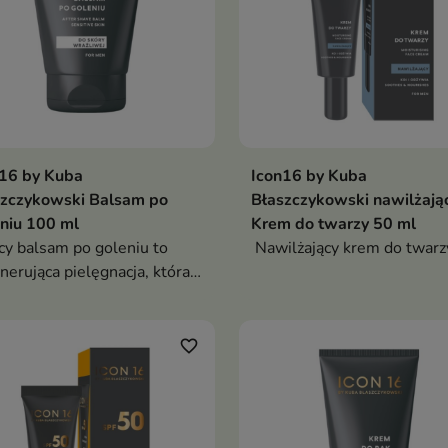
n16 by Kuba
Icon16 by Kuba
szczykowski Balsam po
Błaszczykowski nawilżają
niu 100 ml
Krem do twarzy 50 ml
cy balsam po goleniu to
Nawilżający krem do twar
nerująca pielęgnacja, która
chmiast łagodzi
ażnienia, nawilża skórę i
wraca jej komfort
favorite_border