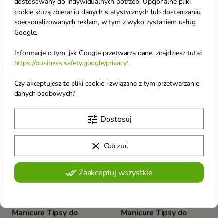
dostosowany do indywidualnych potrzeb. Opcjonalne pliki
Effects Perfect
Effects Perfect
cookie służą zbieraniu danych statystycznych lub dostarczaniu
Manicure Tipsy do
Manicure Tipsy do
spersonalizowanych reklam, w tym z wykorzystaniem usług
paznokci Pink Clay 24
paznokci Curve Base
Google.
sztuki
24 sztuki
Tipsy do paznokci Pink Clay
Podnieś swój wygląd dzięki
Informacje o tym, jak Google przetwarza dane, znajdziesz tutaj:
nieskazitelnym, gotowym do
https://business.safety.google/privacy/
.
noszenia paznokciom
Czy akceptujesz te pliki cookie i związane z tym przetwarzanie
favorite_border
favorite_border
danych osobowych?
tune
Dostosuj
clear
Odrzuć
done_all
Zaakceptuj wszystkie
Sally Hansen Salon
Sally Hansen Salon
Effects Perfect
Effects Perfect
Manicure Tipsy do
Manicure Tipsy do