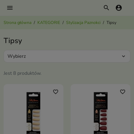
menu
search
account_circle
Strona główna
KATEGORIE
Stylizacja Paznokci
Tipsy
Tipsy
Wybierz
expand_more
Jest 8 produktów.
favorite_border
favorite_border