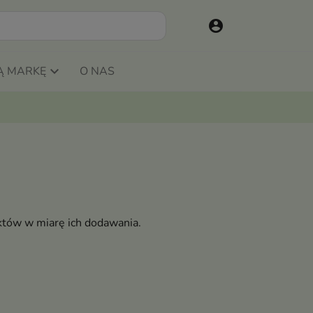
account_circle
Ą MARKĘ
O NAS
któw w miarę ich dodawania.