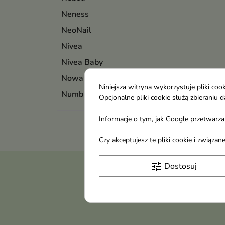
Neness
NeoNail
Nivea
Nivea Baby
Nowa Kosmetyka
Niniejsza witryna wykorzystuje pliki c
Numbuzin
Opcjonalne pliki cookie służą zbierani
Informacje o tym, jak Google przetwarza 
Czy akceptujesz te pliki cookie i związ
tune
Dostosuj
Otrzymuj informację