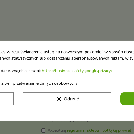
ookies w celu świadczenia usług na najwyższym poziomie i w sposób dos
u danych statystycznych lub dostarczaniu spersonalizowanych reklam, w 
dane, znajdziesz tutaj:
https://business.safety.google/privacy/
.
ane z tym przetwarzanie danych osobowych?
clear
Odrzuć
 o nowościach i
wyprzedażach
Możesz zrezygnować w każdej chwili. W tym celu 
naszej informacji prawnej.
Akceptuję
regulamin sklepu
i
politykę prywatn