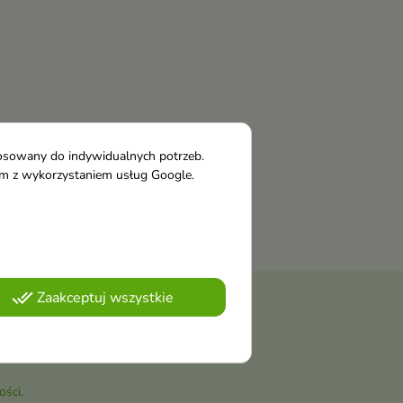
tosowany do indywidualnych potrzeb.
tym z wykorzystaniem usług Google.
done_all
Zaakceptuj wszystkie
należy odnaleźć szczegóły w
ości
.