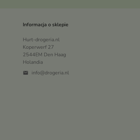
Informacja o sklepie
Hurt-drogeria.nl
Koperwerf 27
2544EM Den Haag
Holandia
info@drogeria.nl
mail