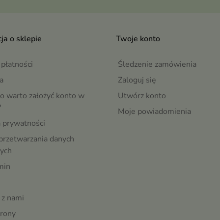
ja o sklepie
Twoje konto
płatności
Śledzenie zamówienia
a
Zaloguj się
o warto założyć konto w
Utwórz konto
?
Moje powiadomienia
a prywatności
przetwarzania danych
ych
min
 z nami
rony