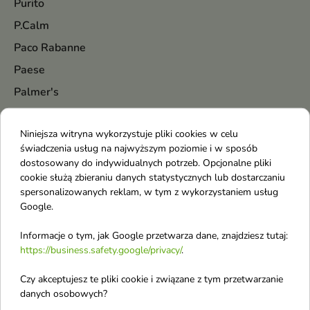
Purito
P.Calm
Paco Rabanne
Paese
Palmer's
Paloma
Niniejsza witryna wykorzystuje pliki cookies w celu
Palu
świadczenia usług na najwyższym poziomie i w sposób
Pani Walewska
dostosowany do indywidualnych potrzeb. Opcjonalne pliki
cookie służą zbieraniu danych statystycznych lub dostarczaniu
Parfums De Marly
spersonalizowanych reklam, w tym z wykorzystaniem usług
Paris Corner
Google.
Parodontax
Informacje o tym, jak Google przetwarza dane, znajdziesz tutaj:
Pastel
https://business.safety.google/privacy/
.
Petitfee
Czy akceptujesz te pliki cookie i związane z tym przetwarzanie
Pharmaceris
danych osobowych?