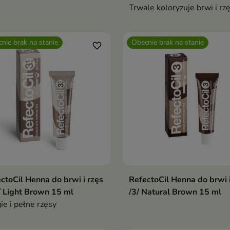
Trwale koloryzuje brwi i rz
nie brak na stanie
Obecnie brak na stanie
favorite_border
ctoCil Henna do brwi i rzęs
RefectoCil Henna do brwi i
/ Light Brown 15 ml
/3/ Natural Brown 15 ml
ie i pełne rzęsy