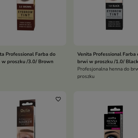
ta Professional Farba do
Venita Professional Farba
 w proszku /3.0/ Brown
brwi w proszku /1.0/ Blac
Profesjonalna henna do br
proszku
favorite_border