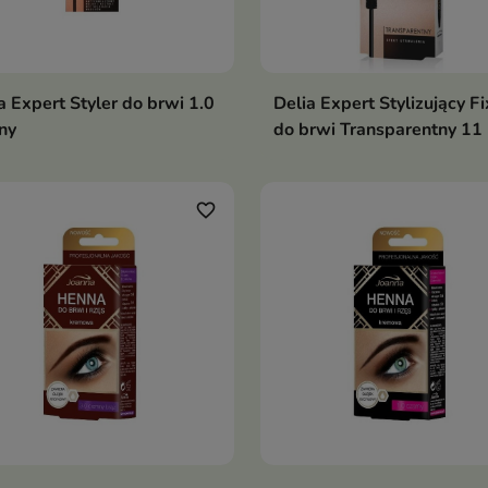
a Expert Styler do brwi 1.0
Delia Expert Stylizujący Fi
ny
do brwi Transparentny 11
favorite_border