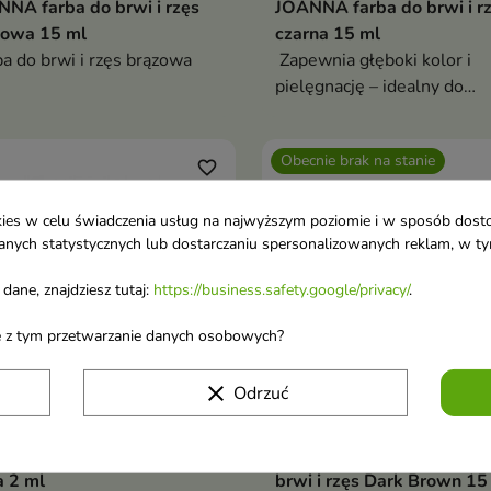
NA farba do brwi i rzęs
JOANNA farba do brwi i r
zowa 15 ml
czarna 15 ml
a do brwi i rzęs brązowa
Zapewnia głęboki kolor i
pielęgnację – idealny do
domowej stylizacji brwi i rz
Obecnie brak na stanie
favorite_border
ookies w celu świadczenia usług na najwyższym poziomie i w sposób dos
u danych statystycznych lub dostarczaniu spersonalizowanych reklam, w 
dane, znajdziesz tutaj:
https://business.safety.google/privacy/
.
ane z tym przetwarzanie danych osobowych?
clear
Odrzuć
a henna do brwi czarna
RefectoCil Sensitive Henn
 2 ml
brwi i rzęs Dark Brown 15