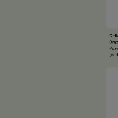
Deli
Brą
Pozw
„do