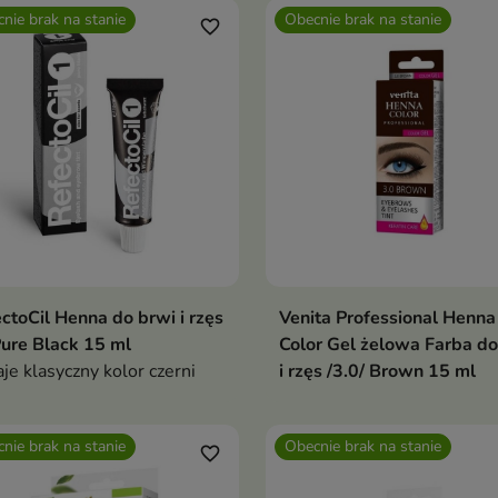
nie brak na stanie
Obecnie brak na stanie
favorite_border
ctoCil Henna do brwi i rzęs
Venita Professional Henna
Pure Black 15 ml
Color Gel żelowa Farba do
je klasyczny kolor czerni
i rzęs /3.0/ Brown 15 ml
nie brak na stanie
Obecnie brak na stanie
favorite_border