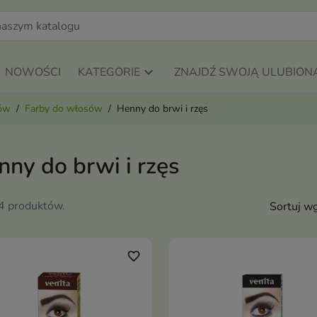
NOWOŚCI
KATEGORIE
ZNAJDŹ SWOJĄ ULUBION
sów
Farby do włosów
Henny do brwi i rzęs
ny do brwi i rzęs
24 produktów.
Sortuj wg
favorite_border