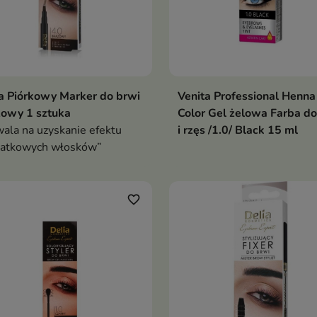
a Piórkowy Marker do brwi
Venita Professional Henna
zowy 1 sztuka
Color Gel żelowa Farba do
ala na uzyskanie efektu
i rzęs /1.0/ Black 15 ml
datkowych włosków”
favorite_border