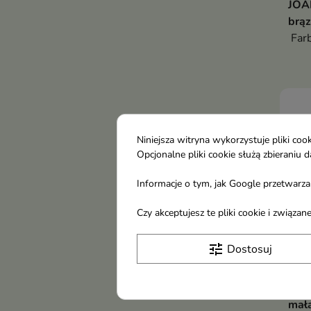
JOAN
brą
Farb
Niniejsza witryna wykorzystuje pliki c
Opcjonalne pliki cookie służą zbierani
Informacje o tym, jak Google przetwarza 
Czy akceptujesz te pliki cookie i związ
tune
Dostosuj
Deli
mała