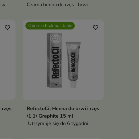
ęsy
Czarna henna do rzęs i brwi
Obecnie brak na stanie
favorite_border
favorite_border
 rzęs
RefectoCil Henna do brwi i rzęs
/1.1/ Graphite 15 ml
Utrzymuje się do 6 tygodni