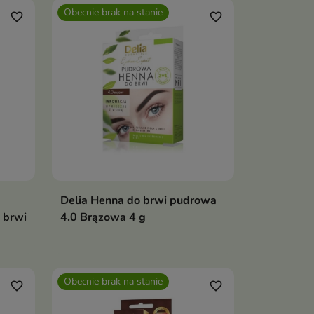
Obecnie brak na stanie
favorite_border
favorite_border
Delia Henna do brwi pudrowa
 brwi
4.0 Brązowa 4 g
Obecnie brak na stanie
favorite_border
favorite_border