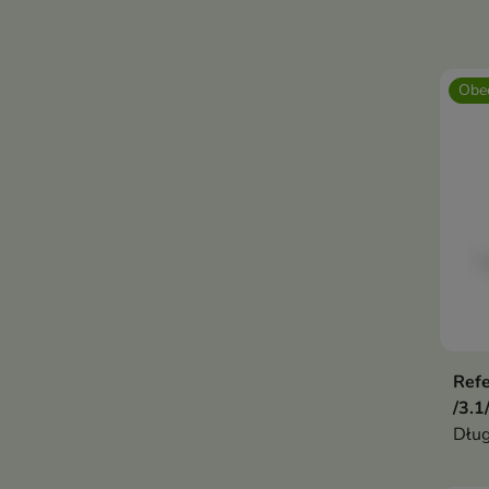
Obec
Refe
/3.1
Dług