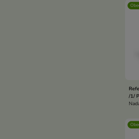
Obec
Refe
/1/ 
Nada
Obec