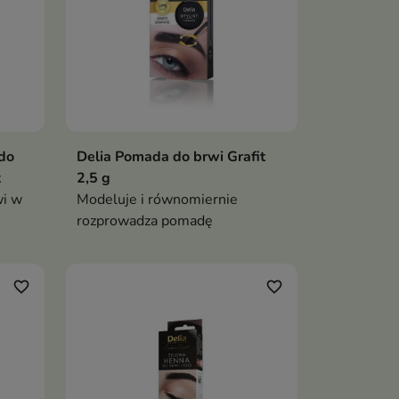
 do
Delia Pomada do brwi Grafit
k
2,5 g
wi w
Modeluje i równomiernie
rozprowadza pomadę
favorite_border
favorite_border