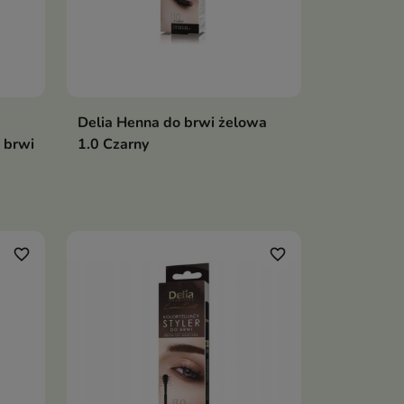
Delia Henna do brwi żelowa
 brwi
1.0 Czarny
favorite_border
favorite_border