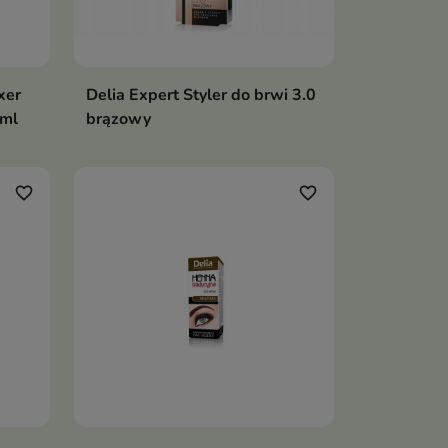
xer
Delia Expert Styler do brwi 3.0
 ml
brązowy
favorite_border
favorite_border