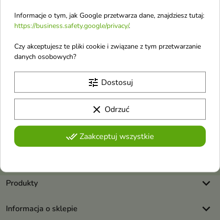
Odlewki Wód Toaletowych Arabskich
Informacje o tym, jak Google przetwarza dane, znajdziesz tutaj:
https://business.safety.google/privacy/
.
Czy akceptujesz te pliki cookie i związane z tym przetwarzanie
danych osobowych?
tune
Otrzymuj informację o nowościach i
Dostosuj
wyprzedażach
clear
Odrzuć
Możesz zrezygnować w każdej chwili. W tym celu należy odnaleźć
done_all
Zaakceptuj wszystkie
szczegóły w naszej informacji prawnej.
Akceptuję
regulamin sklepu
i
politykę prywatności
.
keyboard_arrow_down
Produkty
keyboard_arrow_down
Informacja o sklepie