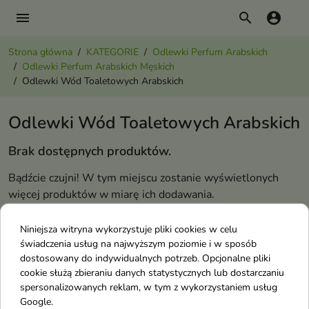
menu
search
account_circle
Strona główna
KATEGORIE
Odlewki Perfum Arabskich
Odlewki Perfum Arabskich Męskich
Odlewki Wód Toaletowych Arabskich
Odlewki Wód Toaletowych Arabskich
Brak dostępnych produktów.
Bądźcie czujni! W tym miejscu zostanie wyświetlonych
więcej produktów w miarę ich dodawania.
Odlewki Perfum Arabskich Męskich
Niniejsza witryna wykorzystuje pliki cookies w celu
świadczenia usług na najwyższym poziomie i w sposób
dostosowany do indywidualnych potrzeb. Opcjonalne pliki
Odlewki Esencji Perfum Arabskich
cookie służą zbieraniu danych statystycznych lub dostarczaniu
Odlewki Wód Kolońskich Arabskich
spersonalizowanych reklam, w tym z wykorzystaniem usług
Google.
Odlewki Wód Perfumowanych Arabskich