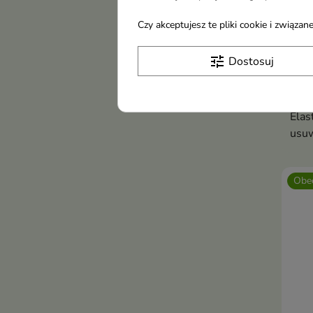
Czy akceptujesz te pliki cookie i związ
tune
Dostosuj
Jord
Szcz
Mix 
Elas
usuw
jedz
Obec