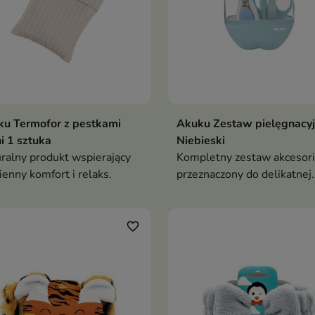
u Termofor z pestkami
Akuku Zestaw pielęgnacy
i 1 sztuka
Niebieski
ralny produkt wspierający
Kompletny zestaw akcesor
ienny komfort i relaks.
przeznaczony do delikatnej
pielęgnacji dziecka już od
pierwszych dni życia.
favorite_border