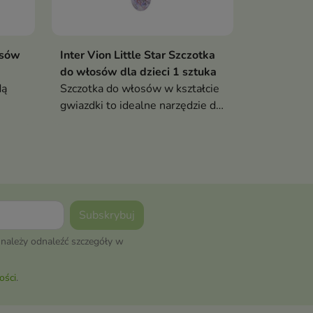
osów
Inter Vion Little Star Szczotka
do włosów dla dzieci 1 sztuka
dą
Szczotka do włosów w kształcie
gwiazdki to idealne narzędzie do
codziennej pielęgnacji włosów
dziecka
należy odnaleźć szczegóły w
ości
.