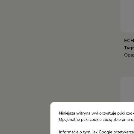
ECH
Tygr
Opas
Niniejsza witryna wykorzystuje pliki c
Opcjonalne pliki cookie służą zbierani
Informacje o tym, jak Google przetwarza 