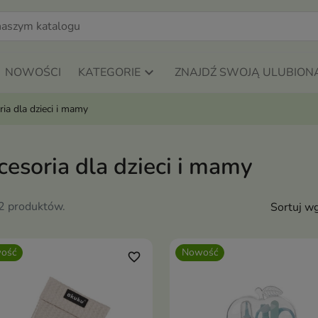
NOWOŚCI
KATEGORIE
ZNAJDŹ SWOJĄ ULUBION
ia dla dzieci i mamy
esoria dla dzieci i mamy
12 produktów.
Sortuj wg
ość
Nowość
favorite_border