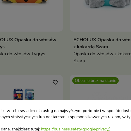
OLUX Opaska do włosów
ECHOLUX Opaska do wł
ys
z kokardą Szara
ka do włosów Tygrys
Opaska do włosów z kokar
Szara
Obecnie brak na stanie
favorite_border
ookies w celu świadczenia usług na najwyższym poziomie i w sposób dos
u danych statystycznych lub dostarczaniu spersonalizowanych reklam, w 
dane, znajdziesz tutaj:
https://business.safety.google/privacy/
.