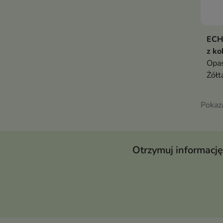
ECH
z ko
Opas
Żółt
Pokaz
Otrzymuj informację