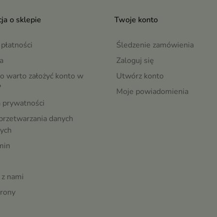
ja o sklepie
Twoje konto
płatności
Śledzenie zamówienia
a
Zaloguj się
o warto założyć konto w
Utwórz konto
?
Moje powiadomienia
a prywatności
przetwarzania danych
ych
min
 z nami
rony