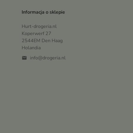
Informacja o sklepie
Hurt-drogeria.nl
Koperwerf 27
2544EM Den Haag
Holandia
info@drogeria.nl
mail