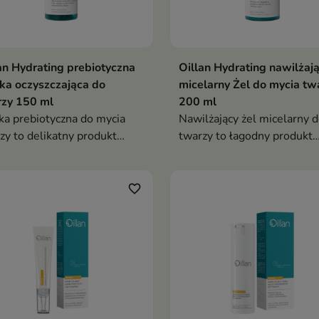
an Hydrating prebiotyczna
Oillan Hydrating nawilżaj
ka oczyszczająca do
micelarny Żel do mycia tw
rzy 150 ml
200 ml
ka prebiotyczna do mycia
Nawilżający żel micelarny 
zy to delikatny produkt
twarzy to łagodny produkt
szczający przeznaczony do
oczyszczający przeznaczony
iennej pielęgnacji skóry
codziennej pielęgnacji skór
ej, odwodnionej, wrażliwej i
suchej, odwodnionej, wrażli
favorite_border
ruszoną barierą ochronną
z naruszoną barierą ochron