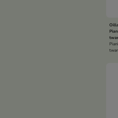
Oill
Pian
twa
Pian
twar
oczy
codz
such
z na