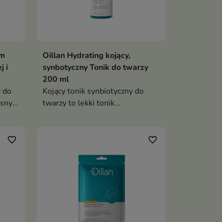
em
Oillan Hydrating kojący,
j i
synbotyczny Tonik do twarzy
200 ml
 do
Kojący tonik synbiotyczny do
sny
twarzy to lekki tonik
acji
przeznaczony do codziennej
pielęgnacji skóry suchej,
odwodnionej, wrażliwej i z
favorite_border
favorite_border
naruszoną barierą ochronną