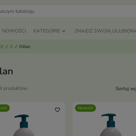
NOWOŚCI
KATEGORIE
ZNAJDŹ SWOJĄ ULUBION
KĘ
O
Oillan
lan
29 produktów.
Sortuj wg
ość
Nowość
favorite_border