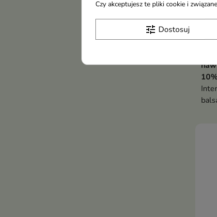
Czy akceptujesz te pliki cookie i związ
tune
Dostosuj
Oill
wyg
nawi
10%
Inte
bals
mocz
redu
skór