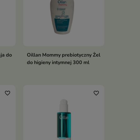
ja do
Oillan Mommy prebiotyczny Żel
do higieny intymnej 300 ml
favorite_border
favorite_border