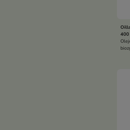
Oill
400
Olej
bioz
emo