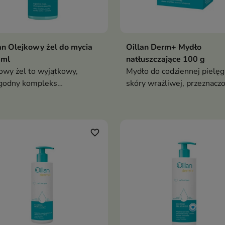
an Olejkowy żel do mycia
Oillan Derm+ Mydło
 ml
natłuszczające 100 g
owy żel to wyjątkowy,
Mydło do codziennej pielęg
godny kompleks
skóry wrażliwej, przeznacz
lientowo-humektantowy
dla niemowląt od pierwszyc
życia
favorite_border