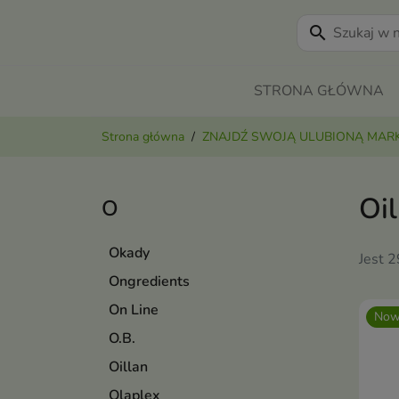
search
STRONA GŁÓWNA
Strona główna
ZNAJDŹ SWOJĄ ULUBIONĄ MAR
Oil
O
Okady
Jest 
Ongredients
On Line
Now
O.B.
Oillan
Olaplex