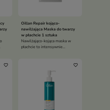
ący
Oillan Repair kojąco-
arzy
nawilżająca Maska do twarzy
w płachcie 1 sztuka
do
Nawilżająco-kojąca maska w
płachcie to intensywnie
 do
działająca maska do twarzy
y
stworzona z myślą o skórze
wej i
bardzo suchej, wrażliwej,
favorite_border
favorite_border
ną
reaktywnej i skłonnej do
podrażnień