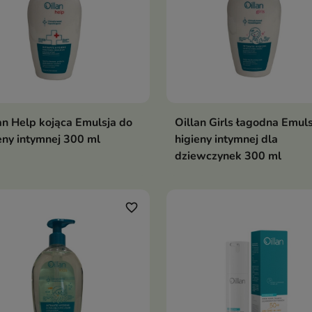
an Help kojąca Emulsja do
Oillan Girls łagodna Emuls
eny intymnej 300 ml
higieny intymnej dla
dziewczynek 300 ml
favorite_border