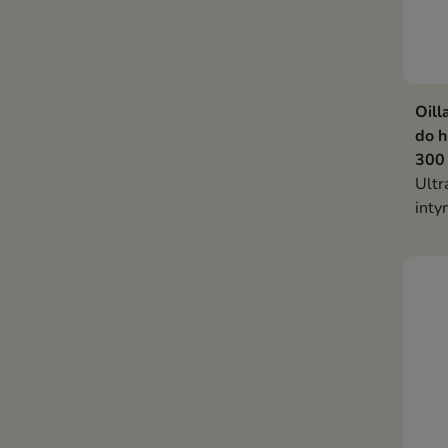
Oill
do h
300
Ultr
inty
łago
do c
deli
dzie
opra
piel
szcz
komf