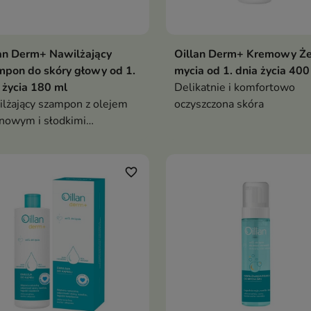
an Derm+ Nawilżający
Oillan Derm+ Kremowy Że
pon do skóry głowy od 1.
mycia od 1. dnia życia 400
 życia 180 ml
Delikatnie i komfortowo
lżający szampon z olejem
oczyszczona skóra
nowym i słodkimi
ałami to kompleksowa
ęgnacja, która dostarcza
nsywnego nawilżenia i
favorite_border
kuje nieprzyjemne objawy
suszenia skóry i włosów