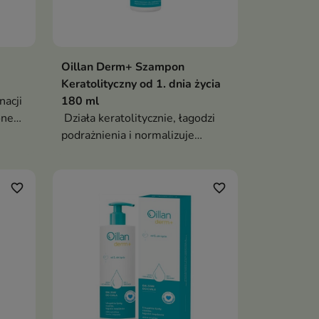
Oillan Derm+ Szampon
Keratolityczny od 1. dnia życia
nacji
180 ml
one
Działa keratolitycznie, łagodzi
h dni
podrażnienia i normalizuje
proces złuszczania skóry
favorite_border
favorite_border