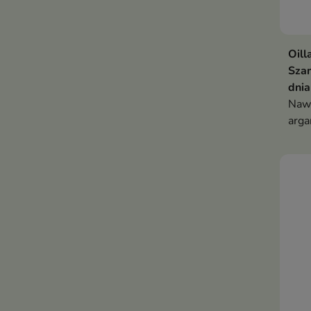
Oill
Szam
dnia
Nawi
arga
migd
piel
inte
redu
prze