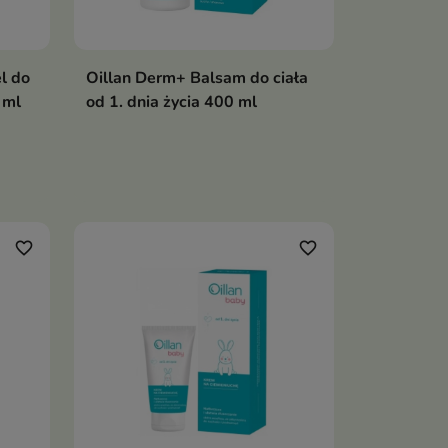
l do
Oillan Derm+ Balsam do ciała
 ml
od 1. dnia życia 400 ml
favorite_border
favorite_border