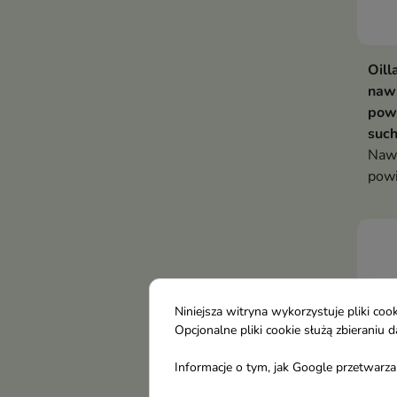
Oill
nawi
powi
such
Nawi
powi
piel
myśl
oczu
bard
skło
zacz
Niniejsza witryna wykorzystuje pliki c
Opcjonalne pliki cookie służą zbierani
Informacje o tym, jak Google przetwarza 