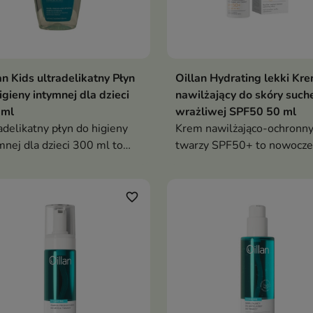
an Kids ultradelikatny Płyn
Oillan Hydrating lekki Kr
igieny intymnej dla dzieci
nawilżający do skóry suche
 ml
wrażliwej SPF50 50 ml
adelikatny płyn do higieny
Krem nawilżająco-ochronny
mnej dla dzieci 300 ml to
twarzy SPF50+ to nowocze
dny produkt przeznaczony
krem do codziennej pielęgn
odziennej higieny
skóry suchej, odwodnionej,
katnych okolic intymnych
matowej i wrażliwej
favorite_border
cka. Formuła została
cowana z myślą o
ęgnacji skóry wymagającej
ególnej delikatności i
ortu podczas mycia