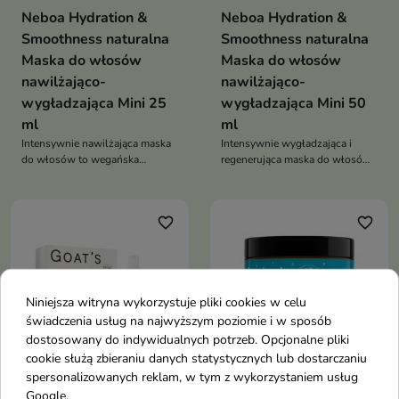
Neboa Hydration &
Neboa Hydration &
Smoothness naturalna
Smoothness naturalna
Maska do włosów
Maska do włosów
nawilżająco-
nawilżająco-
wygładzająca Mini 25
wygładzająca Mini 50
ml
ml
Intensywnie nawilżająca maska
Intensywnie wygładzająca i
do włosów to wegańska
regenerująca maska do włosów
pielęgnacja z kwasem
z olejem z czarnuszki, kwasem
hialuronowym i neem, która
hialuronowym i neem głęboko
głęboko nawilża, wygładza i
nawilża, redukuje puszenie i
favorite_border
favorite_border
redukuje puszenie, przywracając
wzmacnia pasma, przywracając
włosom jedwabistą miękkość
im miękkość oraz zdrowy blask
Niniejsza witryna wykorzystuje pliki cookies w celu
świadczenia usług na najwyższym poziomie i w sposób
dostosowany do indywidualnych potrzeb. Opcjonalne pliki
cookie służą zbieraniu danych statystycznych lub dostarczaniu
spersonalizowanych reklam, w tym z wykorzystaniem usług
Google.