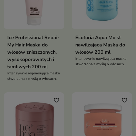
Ice Professional Repair
Ecoforia Aqua Moist
My Hair Maska do
nawilżająca Maska do
włosów zniszczonych,
włosów 200 ml
wysokoporowatych i
Intensywnie nawilżająca maska
stworzona z myślą o włosach
łamliwych 200 ml
suchych, matowych i
Intensywnie regenerująca maska
odwodnionych.
stworzona z myślą o włosach
wymagających odbudowy i
wzmocnienia.
favorite_border
favorite_border