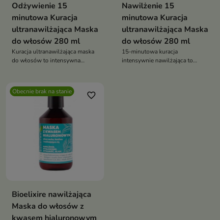
Odżywienie 15
Nawilżenie 15
minutowa Kuracja
minutowa Kuracja
ultranawilżająca Maska
ultranawilżająca Maska
do włosów 280 ml
do włosów 280 ml
Kuracja ultranawilżająca maska
15-minutowa kuracja
do włosów to intensywna
intensywnie nawilżająca to
pielęgnacja
idealne rozwiązanie dla suchych
i łamiących się włosów
Obecnie brak na stanie
favorite_border
Bioelixire nawilżająca
Maska do włosów z
kwasem hialuronowym