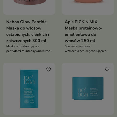
Neboa Glow Peptide
Apis PICK'N'MIX
Maska do włosów
Maska proteinowo-
osłabionych, cienkich i
emolientowa do
zniszczonych 300 ml
włosów 250 ml
Maska odbudowująca z
Maska do włosów
peptydami to intensywna kuracja
wzmacniająco-regenerująca z
anti-age dla włosów, która
proteinami ryżowymi to
przywraca im elastyczność,
intensywnie odżywiający
gęstość i zdrowy blask
kosmetyk, który odbudowuje
favorite_border
favorite_border
strukturę włosów, wzmacnia je i
przywraca zdrowy wygląd.
Zapewnia optymalne nawilżenie,
wygładzenie i naturalny blask