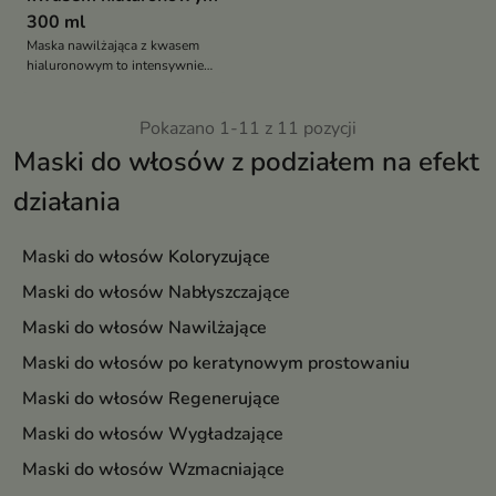
300 ml
Maska nawilżająca z kwasem
hialuronowym to intensywnie
regenerujący kosmetyk
przeznaczony do włosów
suchych, matowych i
Pokazano 1-11 z 11 pozycji
zniszczonych. Głęboko nawilża,
Maski do włosów z podziałem na efekt
wygładza oraz wzmacnia
strukturę pasm, przywracając im
działania
sprężystość, elastyczność i
zdrowy blask
Maski do włosów Koloryzujące
Maski do włosów Nabłyszczające
Maski do włosów Nawilżające
Maski do włosów po keratynowym prostowaniu
Maski do włosów Regenerujące
Maski do włosów Wygładzające
Maski do włosów Wzmacniające