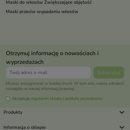
Maski do włosów Zwiększające objętość
Maski przeciw wypadaniu włosów
Otrzymuj informację o nowościach i
wyprzedażach
Możesz zrezygnować w każdej chwili. W tym celu należy odnaleźć
szczegóły w naszej informacji prawnej.
Akceptuję
regulamin sklepu
i
politykę prywatności
.
keyboard_arrow_down
Produkty
keyboard_arrow_down
Informacja o sklepie