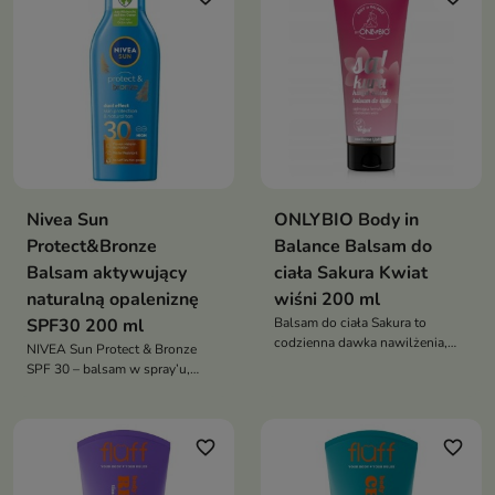
Nivea Sun
ONLYBIO Body in
Protect&Bronze
Balance Balsam do
Balsam aktywujący
ciała Sakura Kwiat
naturalną opaleniznę
wiśni 200 ml
SPF30 200 ml
Balsam do ciała Sakura to
codzienna dawka nawilżenia,
NIVEA Sun Protect & Bronze
elastyczności i komfortu dla
SPF 30 – balsam w spray’u,
skóry
który chroni skórę i aktywuje
naturalną opaleniznę bez
samoopalacza. Wodoodporna
favorite_border
favorite_border
formuła, szybka aplikacja,
ochrona UVA/UVB.