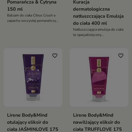
Pomarańcza & Cytryna
Kuracja
150 ml
dermatologiczna
Balsam do ciała Citrus Crush o
natłuszczająca Emulsja
zapachu soczystej pomarańczy i
do ciała 400 ml
cytryny to zastrzyk energii i
Natłuszczająca emulsja do ciała
nawilżenia dla Twojej skóry
to specjalistyczny
dermokosmetyk przeznaczony
do pielęgnacji skóry suchej,
bardzo suchej i atopowej
favorite_border
favorite_border
Lirene Body&Mind
Lirene Body&Mind
otulający eliksir do
nawilżający eliksir do
ciała JAŚMINLOVE 175
ciała TRUFFLOVE 175