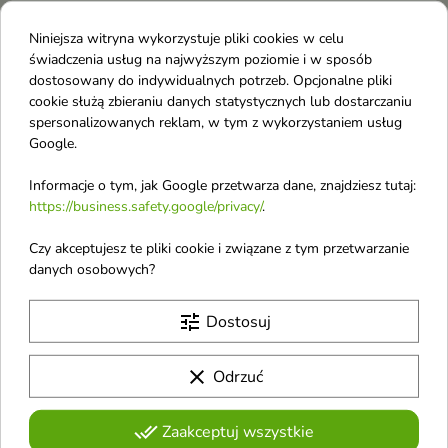
Regeneracja 200 ml
Barierowy balsam do ciała
nawilżająco-kojący nawilża, koi i
Naturalny izotoniczny balsam
Niniejsza witryna wykorzystuje pliki cookies w celu
wzmacnia skórę suchą i
do ciała produkt wegański
świadczenia usług na najwyższym poziomie i w sposób
wrażliwą
intensywnie nawilża do skóry
dostosowany do indywidualnych potrzeb. Opcjonalne pliki
bardzo suchej
cookie służą zbieraniu danych statystycznych lub dostarczaniu
spersonalizowanych reklam, w tym z wykorzystaniem usług
favorite_border
favorite_border
Google.
Informacje o tym, jak Google przetwarza dane, znajdziesz tutaj:
https://business.safety.google/privacy/
.
Czy akceptujesz te pliki cookie i związane z tym przetwarzanie
danych osobowych?
tune
Dostosuj
Ziaja Sport Up 2w1
Ziaja Mirabelka Balsam
Balsam do ciała i
do ciała 160 ml
Odżywka do włosów
Aksamitna pielęgnacja i zapach
clear
Odrzuć
słodkiej mirabelki dla każdego
200 ml
rodzaju skóry
Sport Up 2w1 intensywnie
done_all
Zaakceptuj wszystkie
nawilża skórę i włosy, działa