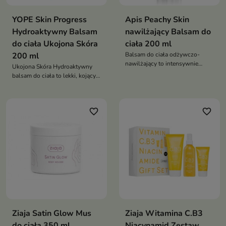
YOPE Skin Progress
Apis Peachy Skin
Hydroaktywny Balsam
nawilżający Balsam do
do ciała Ukojona Skóra
ciała 200 ml
200 ml
Balsam do ciała odżywczo-
nawilżający to intensywnie
Ukojona Skóra Hydroaktywny
pielęgnujący kosmetyk, który
balsam do ciała to lekki, kojący
wygładza, uelastycznia i
balsam, który intensywnie
przywraca skórze zdrowy blask.
nawilża, łagodzi podrażnienia i
Pozostawia ją miękką,
wzmacnia barierę ochronną
nawilżoną i pachnącą soczystą
favorite_border
favorite_border
skóry
brzoskwinią
Ziaja Satin Glow Mus
Ziaja Witamina C.B3
do ciała 350 ml
Niacynamid Zestaw