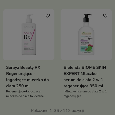
skóry suchej i wrażliwej
favorite_border
favorite_border
Soraya Beauty RX
Bielenda BIOME SKIN
Regenerująco -
EXPERT Mleczko i
łagodzące mleczko do
serum do ciała 2 w 1
ciała 250 ml
regenerujące 350 ml
Regenerująco-łagodzące
Mleczko i serum do ciała 2 w 1
mleczko do ciała to idealne
regenerujące
rozwiązanie dla suchej i
wrażliwej skóry
Pokazano 1-36 z 112 pozycji