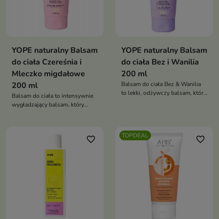
wygładzenie
YOPE naturalny Balsam
YOPE naturalny Balsam
do ciała Czereśnia i
do ciała Bez i Wanilia
Mleczko migdałowe
200 ml
200 ml
Balsam do ciała Bez & Wanilia
to lekki, odżywczy balsam, który
Balsam do ciała to intensywnie
intensywnie nawilża, wygładza i
wygładzający balsam, który
uelastycznia skórę, otulając ją
nawilża, uelastycznia i
słodkim, kwiatowym zapachem
przywraca skórze miękkość.
Otula ją kremowo-owocowym
TOPDEAL
favorite_border
favorite_border
zapachem i zapewnia komfort
już od pierwszego użycia