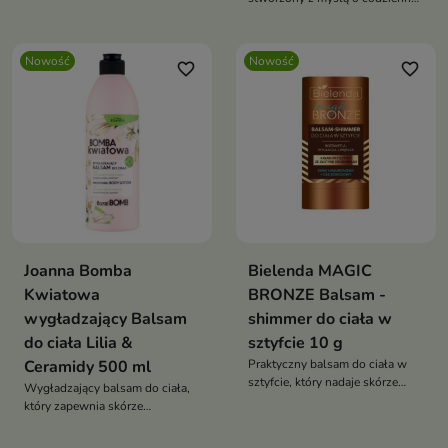
długotrwały komfort.
pielęgnacji skóry.
Nowość
Nowość
favorite_border
favorite_border
Joanna Bomba
Bielenda MAGIC
Kwiatowa
BRONZE Balsam -
wygładzający Balsam
shimmer do ciała w
do ciała Lilia &
sztyfcie 10 g
Ceramidy 500 ml
Praktyczny balsam do ciała w
sztyfcie, który nadaje skórze
Wygładzający balsam do ciała,
efekt subtelnego rozświetlenia i
który zapewnia skórze
promiennego blasku.
codzienną pielęgnację i komfort.