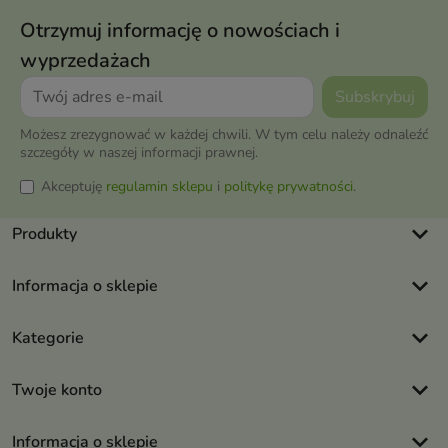
Otrzymuj informację o nowościach i
wyprzedażach
Możesz zrezygnować w każdej chwili. W tym celu należy odnaleźć
szczegóły w naszej informacji prawnej.
Akceptuję
regulamin sklepu
i
politykę prywatności
.
keyboard_arrow_down
Produkty
keyboard_arrow_down
Informacja o sklepie
keyboard_arrow_down
Kategorie
keyboard_arrow_down
Twoje konto
keyboard_arrow_down
Informacja o sklepie