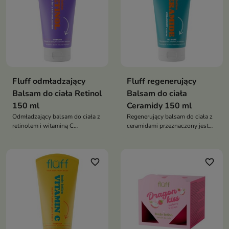
Fluff odmładzający
Fluff regenerujący
Balsam do ciała Retinol
Balsam do ciała
150 ml
Ceramidy 150 ml
Odmładzający balsam do ciała z
Regenerujący balsam do ciała z
retinolem i witaminą C
ceramidami przeznaczony jest
przeznaczony jest do pielęgnacji
do pielęgnacji skóry suchej i
skóry z oznakami starzenia i
osłabionej
skłonnej do niedoskonałości
favorite_border
favorite_border