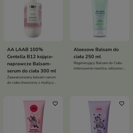
AA LAAB 100%
Aloesove Balsam do
Centella B12 kojąco-
ciała 250 ml
naprawcze Balsam-
Regenerujący Balsam do Ciała
intensywnie nawilża, odżywia i
serum do ciała 300 ml
wspiera regenerację skóry,
Zaawansowany balsam-serum
pomagając przywrócić jej
do ciała stworzony z myślą o
miękkość, gładkość oraz zdrowy
pielęgnacji skóry wymagającej
wygląd każdego dnia
ukojenia, regeneracji i odbudowy
bariery hydrolipidowej. Formuła
favorite_border
favorite_border
z chronioną patentem
technologią 100% CENTELLA
B12™ wspiera komfort skóry,
pomaga zmniejszyć uczucie
przesuszenia oraz zapewnia
intensywne nawilżenie i