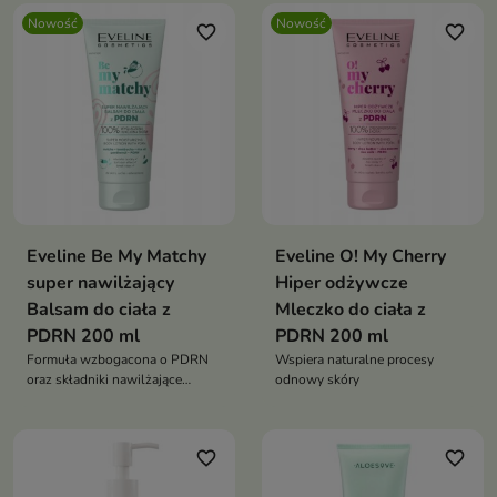
Nowość
Nowość
favorite_border
favorite_border
Eveline Be My Matchy
Eveline O! My Cherry
super nawilżający
Hiper odżywcze
Balsam do ciała z
Mleczko do ciała z
PDRN 200 ml
PDRN 200 ml
Formuła wzbogacona o PDRN
Wspiera naturalne procesy
oraz składniki nawilżające
odnowy skóry
wspiera naturalne procesy
odnowy naskórka
favorite_border
favorite_border