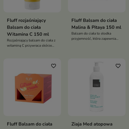
Fluff rozjaśniający
Fluff Balsam do ciała
Balsam do ciała
Malina & Pitaya 150 ml
Witamina C 150 ml
Balsam do ciała to słodka
przyjemność, która zapewnia
Rozjaśniający balsam do ciała z
intensywne nawilżenie i
witaminą C przywraca skórze
odżywienie skóry każdego dnia
promienny wygląd
favorite_border
favorite_border
Fluff Balsam do ciała
Ziaja Med atopowa