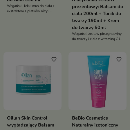
Wegański, lekki mus do ciała z
prezentowy: Balsam do
ekstraktem z płatków róży i
ciała 200ml + Tonik do
kwasem hialuronowym
twarzy 190ml + Krem
intensywnie nawilża, wygładza i
rozświetla skórę, pozostawiając
do twarzy 50ml
ją miękką, pachnącą i subtelnie
Wegański zestaw pielęgnacyjny
połyskującą
do twarzy i ciała z witaminą C i
niacynamidem, który odświeża,
rozświetla i zapewnia skórze
codzienny komfort
favorite_border
favorite_border
Oillan Skin Control
BeBio Cosmetics
wygładzający Balsam
Naturalny izotoniczny