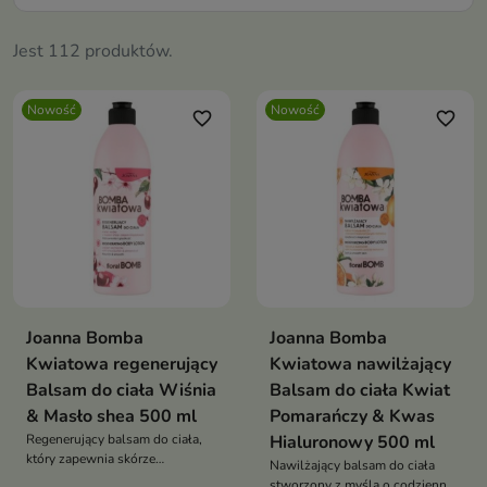
Jest 112 produktów.
Nowość
Nowość
favorite_border
favorite_border
Joanna Bomba
Joanna Bomba
Kwiatowa regenerujący
Kwiatowa nawilżający
Balsam do ciała Wiśnia
Balsam do ciała Kwiat
& Masło shea 500 ml
Pomarańczy & Kwas
Regenerujący balsam do ciała,
Hialuronowy 500 ml
który zapewnia skórze
Nawilżający balsam do ciała
intensywną pielęgnację i
stworzony z myślą o codziennej