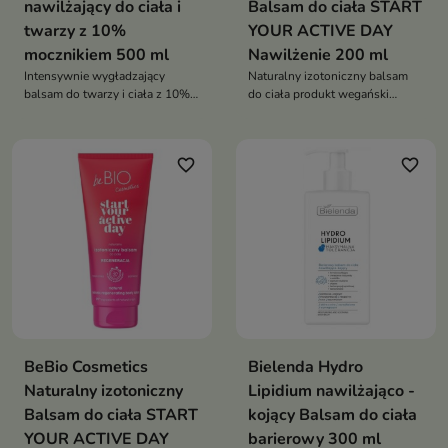
nawilżający do ciała i
Balsam do ciała START
twarzy z 10%
YOUR ACTIVE DAY
mocznikiem 500 ml
Nawilżenie 200 ml
Intensywnie wygładzający
Naturalny izotoniczny balsam
balsam do twarzy i ciała z 10%
do ciała produkt wegański
mocznikiem, który nawilża,
Pronalen Sport trehaloza
redukuje szorstkość i wspiera
Hydromanil szybkie wchłanianie
skórę problematyczną
intensywne nawilżenie bez
favorite_border
favorite_border
lepkości dla skóry suchej
BeBio Cosmetics
Bielenda Hydro
Naturalny izotoniczny
Lipidium nawilżająco -
Balsam do ciała START
kojący Balsam do ciała
YOUR ACTIVE DAY
barierowy 300 ml