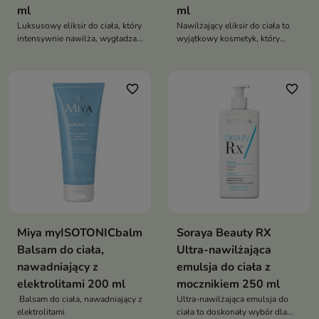
ml
ml
Luksusowy eliksir do ciała, który
Nawilżający eliksir do ciała to
intensywnie nawilża, wygładza i
wyjątkowy kosmetyk, który
nadaje skórze jedwabistą
zapewnia skórze intensywne
miękkość
nawilżenie, odżywienie i
regenerację
favorite_border
favorite_border
Miya myISOTONICbalm
Soraya Beauty RX
Balsam do ciała,
Ultra-nawilżająca
nawadniający z
emulsja do ciała z
elektrolitami 200 ml
mocznikiem 250 ml
Balsam do ciała, nawadniający z
Ultra-nawilżająca emulsja do
elektrolitami
ciała to doskonały wybór dla