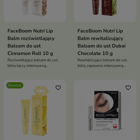
FaceBoom Nutri Lip
FaceBoom Nutri Lip
Balm rozświetlający
Balm rewitalizujący
Balsam do ust
Balsam do ust Dubai
Cinnamon Roll 10 g
Chocolate 10 g
Rozświetlający balsam do ust,
Rewitalizujący balsam do ust,
który łączy intensywną
który zapewnia intensywną
pielęgnację z subtelnym efektem
pielęgnację, nawilżenie i
glow.
ochronę przed przesuszeniem.
Nowość
favorite_border
favorite_border