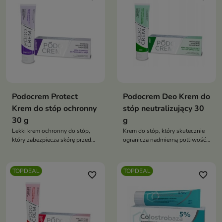
Podocrem Protect
Podocrem Deo Krem do
Krem do stóp ochronny
stóp neutralizujący 30
30 g
g
Lekki krem ochronny do stóp,
Krem do stóp, który skutecznie
który zabezpiecza skórę przed
ogranicza nadmierną potliwość i
czynnikami mikrobiologicznymi,
neutralizuje nieprzyjemny
otarciami i wysuszeniem
zapach, jednocześnie
pielęgnując skórę
TOPDEAL
TOPDEAL
favorite_border
favorite_border