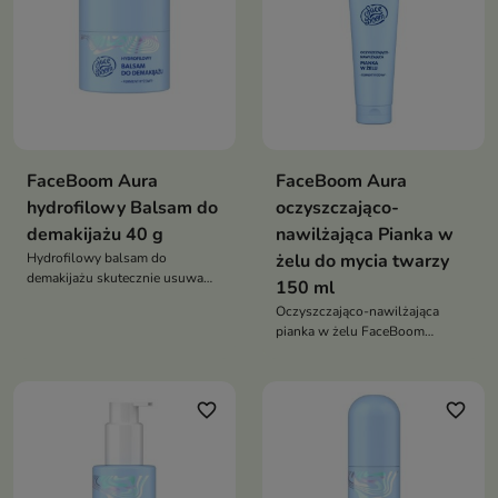
FaceBoom Aura
FaceBoom Aura
hydrofilowy Balsam do
oczyszczająco-
demakijażu 40 g
nawilżająca Pianka w
Hydrofilowy balsam do
żelu do mycia twarzy
demakijażu skutecznie usuwa
150 ml
makijaż i zanieczyszczenia,
Oczyszczająco-nawilżająca
jednocześnie pielęgnując i kojąc
pianka w żelu FaceBoom
skórę
delikatnie, ale skutecznie myje
skórę, nie powodując
przesuszenia ani uczucia
favorite_border
favorite_border
ściągnięcia