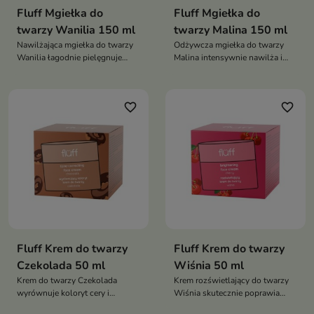
Fluff Mgiełka do
Fluff Mgiełka do
twarzy Wanilia 150 ml
twarzy Malina 150 ml
Nawilżająca mgiełka do twarzy
Odżywcza mgiełka do twarzy
Wanilia łagodnie pielęgnuje
Malina intensywnie nawilża i
cerę, zapewniając jej nawilżenie i
wspiera regenerację skóry,
komfort
pozostawiając ją pełną blasku
favorite_border
favorite_border
Fluff Krem do twarzy
Fluff Krem do twarzy
Czekolada 50 ml
Wiśnia 50 ml
Krem do twarzy Czekolada
Krem rozświetlający do twarzy
wyrównuje koloryt cery i
Wiśnia skutecznie poprawia
intensywnie nawilża,
wygląd i kondycję skóry, nadając