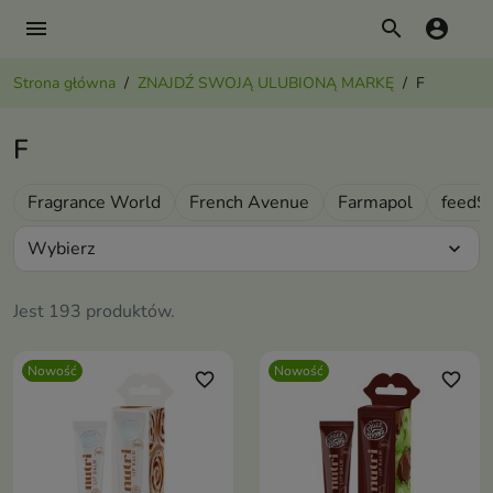
menu
search
account_circle
Strona główna
ZNAJDŹ SWOJĄ ULUBIONĄ MARKĘ
F
F
Fragrance World
French Avenue
Farmapol
feedS
Wybierz
expand_more
Jest 193 produktów.
Nowość
Nowość
favorite_border
favorite_border