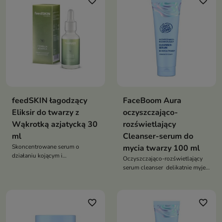
favorite_border
favorite_border
regenerację skóry oraz wzmacnia
sebum, jednocześnie łagodząc
jej barierę ochronną
skórę i wspierając jej regenerację
feedSKIN łagodzący
FaceBoom Aura
Eliksir do twarzy z
oczyszczająco-
Wąkrotką azjatycką 30
rozświetlający
ml
Cleanser-serum do
Skoncentrowane serum o
mycia twarzy 100 ml
działaniu kojącym i
Oczyszczająco-rozświetlający
antyoksydacyjnym, które
serum cleanser delikatnie myje
nawilża, wspiera regenerację
skórę, usuwając
skóry oraz chroni ją przed
zanieczyszczenia i sebum,
stresem oksydacyjnym
jednocześnie przywracając jej
favorite_border
favorite_border
świeżość i naturalny blask