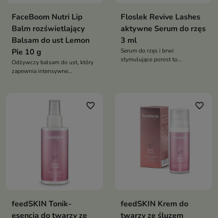
FaceBoom Nutri Lip
Floslek Revive Lashes
Balm rozświetlający
aktywne Serum do rzęs
Balsam do ust Lemon
3 ml
Pie 10 g
Serum do rzęs i brwi
stymulujące porost to
Odżywczy balsam do ust, który
zaawansowany kosmetyk, który
zapewnia intensywne
wydłuża, zagęszcza i wzmacnia
nawilżenie, wygładzenie i
rzęsy oraz brwi. Dzięki
subtelny efekt rozświetlenia
innowacyjnej formule wspiera
ich regenerację i przywraca
favorite_border
favorite_border
naturalny, zdrowy wygląd
feedSKIN Tonik-
feedSKIN Krem do
esencja do twarzy ze
twarzy ze śluzem