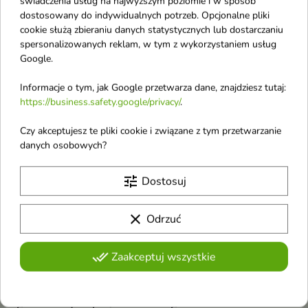
świadczenia usług na najwyższym poziomie i w sposób
FaceBoom Aura
Farmona Herbal Care
dostosowany do indywidualnych potrzeb. Opcjonalne pliki
nawilżająco-
Szampon do włosów
cookie służą zbieraniu danych statystycznych lub dostarczaniu
spersonalizowanych reklam, w tym z wykorzystaniem usług
rozświetlający Krem-
puszących się i
Google.
żel do twarzy 40 ml
pozbawionych blasku
Nawilżająco-rozświetlający
Jaśmin 330 ml
Informacje o tym, jak Google przetwarza dane, znajdziesz tutaj:
krem-żel intensywnie nawadnia,
Wygładzający szampon z
https://business.safety.google/privacy/
.
koi i przywraca skórze naturalny
jaśminem dla włosów
blask. Lekka, żelowo-kremowa
puszących się i matowych —
konsystencja zapewnia komfort
Czy akceptujesz te pliki cookie i związane z tym przetwarzanie
nadaje im miękkość, blask i
bez obciążenia, chroniąc cerę
lekkość bez obciążania
danych osobowych?
przed przesuszeniem zarówno w
favorite_border
favorite_border
pielęgnacji dziennej, jak i nocnej
tune
Dostosuj
clear
Odrzuć
done_all
Zaakceptuj wszystkie
Farmona Herbal Care
Farmona Herbal Care