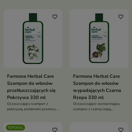
pszenicy, który podkreśla kolor
suchych i łamliwych —
blond, regeneruje włosy i nadaje
przywraca miękkość,
im miękkość oraz jedwabisty
elastyczność i odporność na
favorite_border
favorite_border
blask
uszkodzenia
Farmona Herbal Care
Farmona Herbal Care
Szampon do włosów
Szampon do włosów
przetłuszczających się
wypadających Czarna
Pokrzywa 330 ml
Rzepa 330 ml
Oczyszczający szampon z
Oczyszczająco-wzmacniający
pokrzywą, proteinami pszenicy i
szampon z czarną rzepą,
cynkiem PCA, który odświeża
keratyną i inuliną, który
skórę głowy i pozostawia włosy
odświeża skórę głowy i
lekkie, miękkie i pełne
wzmacnia włosy od nasady po
TOPDEAL
favorite_border
favorite_border
naturalnego blasku
końce