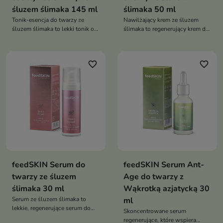
śluzem ślimaka 145 ml
ślimaka 50 ml
Tonik-esencja do twarzy ze
Nawilżający krem ze śluzem
śluzem ślimaka to lekki tonik o
ślimaka to regenerujący krem do
esencjonalnej formule, który
twarzy o intensywnym działaniu
intensywnie nawilża, łagodzi
nawilżającym i wygładzającym
podrażnienia oraz wspiera
favorite_border
favorite_border
regenerację skóry po
oczyszczaniu
feedSKIN Serum do
feedSKIN Serum Ant-
twarzy ze śluzem
Age do twarzy z
ślimaka 30 ml
Wąkrotką azjatycką 30
Serum ze śluzem ślimaka to
ml
lekkie, regenerujące serum do
Skoncentrowane serum
twarzy, które intensywnie
regenerujące, które wspiera