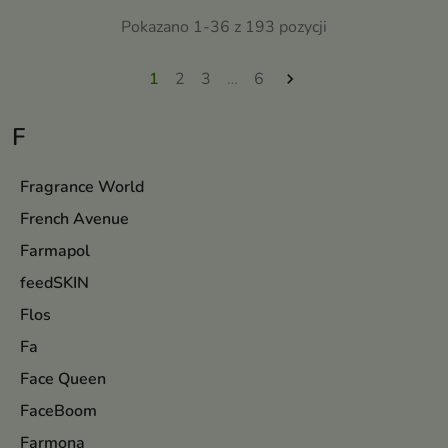
pozostawiając skórę miękką i
jej zdrowy blask i jednolity
gładką
Pokazano 1-36 z 193 pozycji
koloryt
1
2
3
…
6

F
Fragrance World
French Avenue
Farmapol
feedSKIN
Flos
Fa
Face Queen
FaceBoom
Farmona