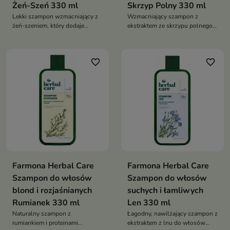
Żeń-Szeń 330 ml
Skrzyp Polny 330 ml
Lekki szampon wzmacniający z
Wzmacniający szampon z
żeń-szeniem, który dodaje
ekstraktem ze skrzypu polnego,
cienkim włosom sprężystości,
który regeneruje włosy suche,
objętości i naturalnego połysku,
szorstkie i osłabione,
bez obciążania
pozostawiając je gładkie,
favorite_border
favorite_border
sprężyste i odżywione
Farmona Herbal Care
Farmona Herbal Care
Szampon do włosów
Szampon do włosów
blond i rozjaśnianych
suchych i łamliwych
Rumianek 330 ml
Len 330 ml
Naturalny szampon z
Łagodny, nawilżający szampon z
rumiankiem i proteinami
ekstraktem z lnu do włosów