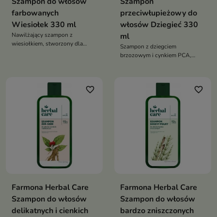
Szampon do włosów
Szampon
farbowanych
przeciwłupieżowy do
Wiesiołek 330 ml
włosów Dziegieć 330
Nawilżający szampon z
ml
wiesiołkiem, stworzony dla
Szampon z dziegciem
włosów farbowanych — chroni
brzozowym i cynkiem PCA,
kolor, wygładza włosy i
który skutecznie redukuje łupież,
przywraca im intensywny,
koi skórę głowy i przywraca jej
zdrowy blask
naturalną równowagę
favorite_border
favorite_border
Farmona Herbal Care
Farmona Herbal Care
Szampon do włosów
Szampon do włosów
delikatnych i cienkich
bardzo zniszczonych