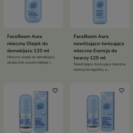
FaceBoom Aura
FaceBoom Aura
mleczny Olejek do
nawilżająco-tonizująca
demakijażu 120 ml
mleczna Esencja do
Mleczny olejek do demakijażu
twarzy 120 ml
skutecznie usuwa makijaż i
Nawilżająco-tonizująca mleczna
zanieczyszczenia, jednocześnie
esencja to łagodny, a
kojąc i chroniąc skórę przed
jednocześnie skuteczny krok
przesuszeniem
pielęgnacyjny po oczyszczaniu,
tonizuje, intensywnie nawilża i
favorite_border
favorite_border
przywraca skórze równowagę,
przygotowując ją na dalsze
etapy pielęgnacji oraz
zapewniając uczucie ukojenia i
świeżości