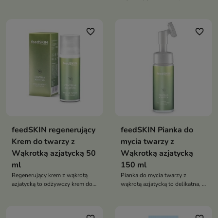
nawilża, wspiera procesy
odbudowę skóry, wygładza
odnowy skóry oraz poprawia jej
drobne zmarszczki oraz
jędrność i elastyczność
wzmacnia barierę ochronną
favorite_border
favorite_border
feedSKIN regenerujący
feedSKIN Pianka do
Krem do twarzy z
mycia twarzy z
Wąkrotką azjatycką 50
Wąkrotką azjatycką
ml
150 ml
Regenerujący krem z wąkrotą
Pianka do mycia twarzy z
azjatycką to odżywczy krem do
wąkrotą azjatycką to delikatna, a
twarzy o lekkiej, szybko
jednocześnie skuteczna pianka
wchłaniającej się formule, który
oczyszczająca, która usuwa
intensywnie nawilża, wspiera
zanieczyszczenia i nadmiar