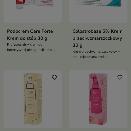
Podocrem Care Forte
Colostrobaza 5% Krem
Krem do stóp 30 g
przeciwzmarszczkowy
Profesjonalny krem do
30 g
intensywnej pielęgnacji stóp,
Krem przeciwzmarszczkowy –
który chroni, regeneruje i
redukcja zmarszczek,
przynosi ulgę skórze bardzo
wygładzenie, ujędrnienie i
suchej, zrogowaciałej i
regeneracja skóry dojrzałej,
obciążonej
colostrum 5%, intensywne
favorite_border
favorite_border
nawilżenie i ochrona cery