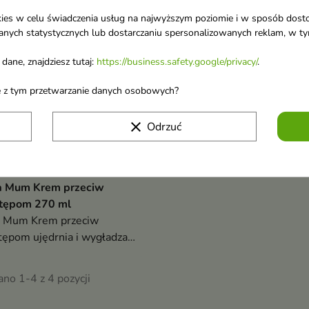
favorite_border
ookies w celu świadczenia usług na najwyższym poziomie i w sposób dos
u danych statystycznych lub dostarczaniu spersonalizowanych reklam, w 
dane, znajdziesz tutaj:
https://business.safety.google/privacy/
.
ane z tym przetwarzanie danych osobowych?
clear
Odrzuć
ja Mum Krem przeciw
stępom 270 ml
a Mum Krem przeciw
tępom ujędrnia i wygładza
ę. Chroni przed rozstępami i
kuje te już istniejące – dla
no 1-4 z 4 pozycji
et w ciąży i po porodzie