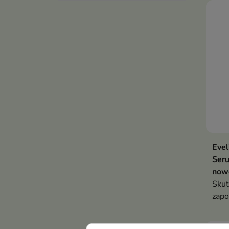
Evel
Seru
nowe
Skut
zapo