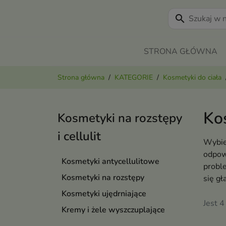
search
STRONA GŁÓWNA
Strona główna
KATEGORIE
Kosmetyki do ciała
Ko
Kosmetyki na rozstępy
i cellulit
Wybier
odpowi
Kosmetyki antycellulitowe
proble
Kosmetyki na rozstępy
się gł
Kosmetyki ujędrniające
Jest 4
Kremy i żele wyszczuplające