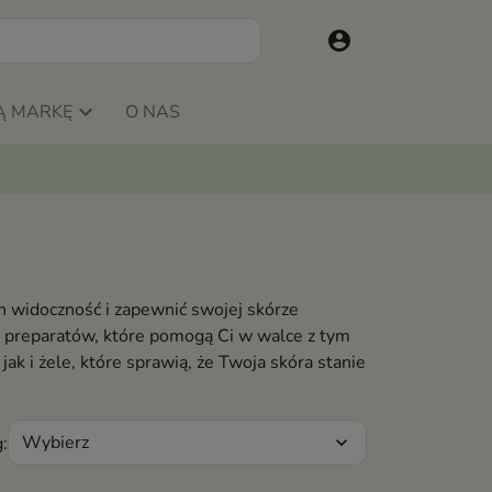
account_circle
Ą MARKĘ
O NAS
h widoczność i zapewnić swojej skórze
r preparatów, które pomogą Ci w walce z tym
k i żele, które sprawią, że Twoja skóra stanie
Wybierz
:
expand_more