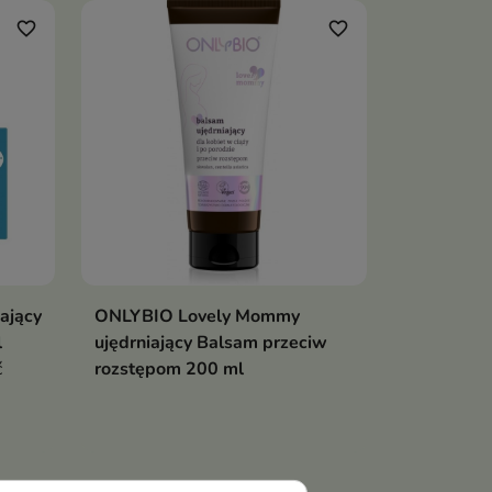
favorite_border
favorite_border
ający
ONLYBIO Lovely Mommy
l
ujędrniający Balsam przeciw
ć
rozstępom 200 ml