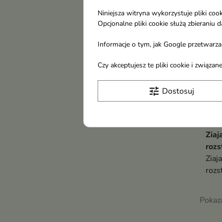
Niniejsza witryna wykorzystuje pliki c
Opcjonalne pliki cookie służą zbierani
Informacje o tym, jak Google przetwarza 
Czy akceptujesz te pliki cookie i związ
tune
Dostosuj
Zia
roz
Ziaj
rozs
skór
redu
Pokaza
kobi