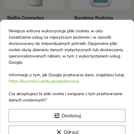
BeBio Cosmetics
Bambino Rodzina
Naturalny szampon do
odświeżający Szampon
Niniejsza witryna wykorzystuje pliki cookies w celu
włosów normalnych
do włosów normalnych
świadczenia usług na najwyższym poziomie i w sposób
300 ml
i przetłuszczających się
dostosowany do indywidualnych potrzeb. Opcjonalne pliki
Szampon rewitalizujący
400 ml(31-10-2026)
cookie służą zbieraniu danych statystycznych lub dostarczaniu
przeznaczony do włosów
Przynoszą ukojenie
spersonalizowanych reklam, w tym z wykorzystaniem usług
normalnych
podrażnionej skórze głowy
Google.
Informacje o tym, jak Google przetwarza dane, znajdziesz tutaj:
Obecnie brak na stanie
Obecnie brak na stanie
favorite_border
favorite_border
https://business.safety.google/privacy/
.
Czy akceptujesz te pliki cookie i związane z tym przetwarzanie
danych osobowych?
tune
Dostosuj
clear
Odrzuć