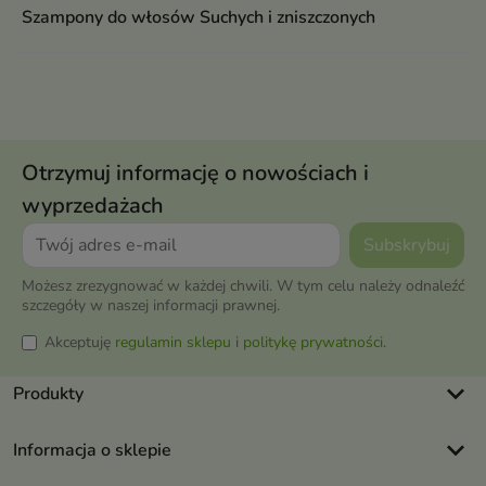
Szampony do włosów Suchych i zniszczonych
Otrzymuj informację o nowościach i
wyprzedażach
Możesz zrezygnować w każdej chwili. W tym celu należy odnaleźć
szczegóły w naszej informacji prawnej.
Akceptuję
regulamin sklepu
i
politykę prywatności
.
keyboard_arrow_down
Produkty
keyboard_arrow_down
Informacja o sklepie