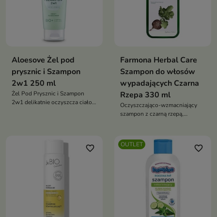
Aloesove Żel pod
Farmona Herbal Care
prysznic i Szampon
Szampon do włosów
2w1 250 ml
wypadających Czarna
Żel Pod Prysznic i Szampon
Rzepa 330 ml
2w1 delikatnie oczyszcza ciało i
Oczyszczająco-wzmacniający
włosy, wspiera nawilżenie skóry
szampon z czarną rzepą,
oraz pomaga chronić ją przed
keratyną i inuliną, który
przesuszeniem dzięki formule
odświeża skórę głowy i
wzbogaconej o aloes i kompleks
wzmacnia włosy od nasady po
OUTLET
antyoksydacyjny ACGG
favorite_border
favorite_border
końce