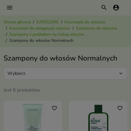
menu
search
account_circle
Strona główna
KATEGORIE
Kosmetyki do włosów
Kosmetyki do pielęgnacji włosów
Szampony do włosów
Szampony z podziałem na rodzaj włosów
Szampony do włosów Normalnych
Szampony do włosów Normalnych
Wybierz
expand_more
Jest 6 produktów.
favorite_border
favorite_border