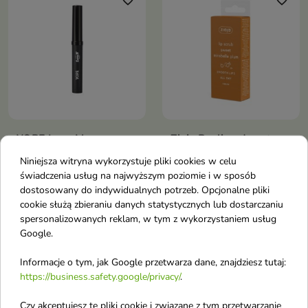
favorite_border
favorite_border
YOPE Lana V
Ziaja Peeling do ust
wygładzający Peeling
Słodka Mirabelka 9 ml
Niniejsza witryna wykorzystuje pliki cookies w celu
do ust That's Smooth!
Pełny składników odżywczych
świadczenia usług na najwyższym poziomie i w sposób
2,5 g
dostosowany do indywidualnych potrzeb. Opcjonalne pliki
Peeling do ust
cookie służą zbieraniu danych statystycznych lub dostarczaniu
spersonalizowanych reklam, w tym z wykorzystaniem usług
Google.
favorite_border
favorite_border
Informacje o tym, jak Google przetwarza dane, znajdziesz tutaj:
https://business.safety.google/privacy/
.
Czy akceptujesz te pliki cookie i związane z tym przetwarzanie