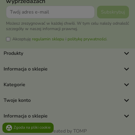
wyprzedażach
Możesz zrezygnować w każdej chwili. W tym celu należy odnaleźć
szczegóły w naszej informacji prawnej.
Akceptuję
regulamin sklepu
i
politykę prywatności
.
keyboard_arrow_down
Produkty
keyboard_arrow_down
Informacja o sklepie
keyboard_arrow_down
Kategorie
keyboard_arrow_down
Twoje konto
keyboard_arrow_down
Informacja o sklepie
group_work
Zgoda na pliki cookie
Created by TOMP