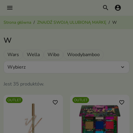
menu
search
account_circle
Strona główna
ZNAJDŹ SWOJĄ ULUBIONĄ MARKĘ
W
W
Wars
Wella
Wibo
Woodybamboo
Wybierz
expand_more
Jest 35 produktów.
OUTLET
OUTLET
favorite_border
favorite_border