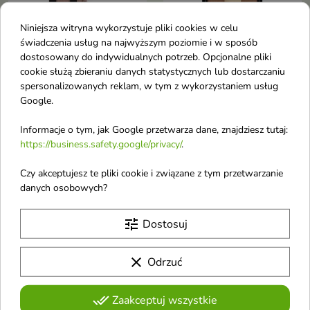
Niniejsza witryna wykorzystuje pliki cookies w celu
świadczenia usług na najwyższym poziomie i w sposób
dostosowany do indywidualnych potrzeb. Opcjonalne pliki
cookie służą zbieraniu danych statystycznych lub dostarczaniu
spersonalizowanych reklam, w tym z wykorzystaniem usług
Wibo I Choose What I
Wibo Million Dollar
Google.
Want holograficzny
Body Rozświetlacz do
Rozświetlacz do
twarzy i ciała 10 g
Informacje o tym, jak Google przetwarza dane, znajdziesz tutaj:
twarzy /3/ Moonlight
Rozświetlacz do twarzy i ciała
https://business.safety.google/privacy/
.
Rozświetlacz do twarzy
nadający efekt mokrego policzka
Czy akceptujesz te pliki cookie i związane z tym przetwarzanie
danych osobowych?
OUTLET
OUTLET
favorite_border
favorite_border
tune
Dostosuj
clear
Odrzuć
done_all
Zaakceptuj wszystkie