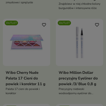
zmysłowe i sprężyste
Znajdziesz w niej chłodne kolory
burgundów i intensywne róże
OUTLET
OUTLET
favorite_border
favorite_border
Wibo Cherry Nude
Wibo Million Dollar
Paleta 17 Cieni do
precyzyjny Eyeliner do
powiek i korektor 11 g
powiek /3/ Blue 0,8 g
Paleta 17 cieni do powiek i
Precyzyjny niebieski
korektor
wodoodporny eyeliner do
powiek