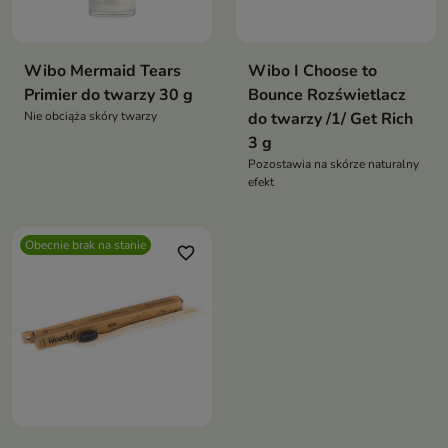
Wibo Mermaid Tears
Wibo I Choose to
Primier do twarzy 30 g
Bounce Rozświetlacz
Nie obciąża skóry twarzy
do twarzy /1/ Get Rich
3 g
Pozostawia na skórze naturalny
efekt
Obecnie brak na stanie
favorite_border