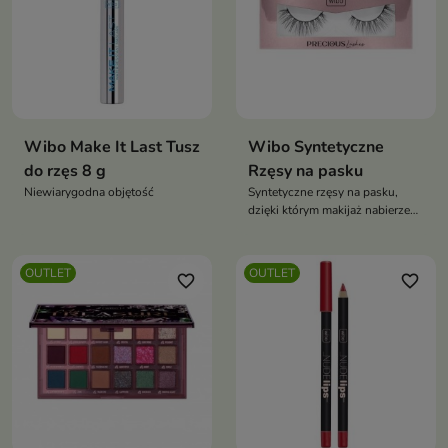
Wibo Make It Last Tusz
Wibo Syntetyczne
do rzęs 8 g
Rzęsy na pasku
Niewiarygodna objętość
Syntetyczne rzęsy na pasku,
dzięki którym makijaż nabierze
wyjątkowego charakteru i głębi
OUTLET
OUTLET
favorite_border
favorite_border