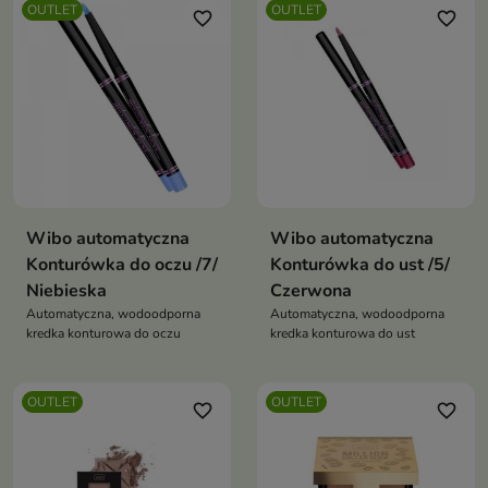
OUTLET
OUTLET
favorite_border
favorite_border
Wibo automatyczna
Wibo automatyczna
Konturówka do oczu /7/
Konturówka do ust /5/
Niebieska
Czerwona
Automatyczna, wodoodporna
Automatyczna, wodoodporna
kredka konturowa do oczu
kredka konturowa do ust
OUTLET
OUTLET
favorite_border
favorite_border