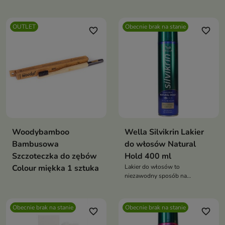
OUTLET
Obecnie brak na stanie
favorite_border
favorite_border
Woodybamboo
Wella Silvikrin Lakier
Bambusowa
do włosów Natural
Szczoteczka do zębów
Hold 400 ml
Colour miękka 1 sztuka
Lakier do włosów to
niezawodny sposób na
stworzenie idealnej fryzury
Obecnie brak na stanie
Obecnie brak na stanie
favorite_border
favorite_border