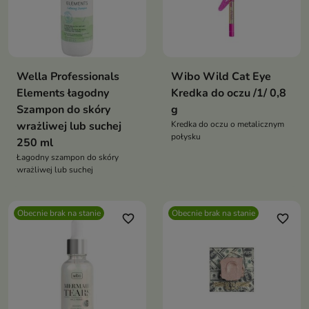
Wella Professionals
Wibo Wild Cat Eye
Elements łagodny
Kredka do oczu /1/ 0,8
Szampon do skóry
g
wrażliwej lub suchej
Kredka do oczu o metalicznym
połysku
250 ml
Łagodny szampon do skóry
wrażliwej lub suchej
Obecnie brak na stanie
Obecnie brak na stanie
favorite_border
favorite_border