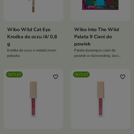
Wibo Wild Cat Eye
Wibo Into The Wild
Kredka do oczu /4/ 0,8
Paleta 9 Cieni do
g
powiek
Kredka do oczu o metalicznym
Paleta dziewięciu cieni do
połysku
powiek w różnorodnej, lecz
spójnej kolorystyce o
wykończeniu matowym i
perłowym
OUTLET
OUTLET
favorite_border
favorite_border