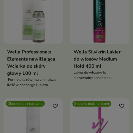
Wella Professionals
Wella Silvikrin Lakier
Elements nawilżająca
do włosów Medium
Wcierka do skóry
Hold 400 ml
głowy 100 ml
Lakier do włosów to
niezawodny sposób na
Formuła ta również zmniejsza
stworzenie idealnej fryzury
ilość widocznego łupieżu
Obecnie brak na stanie
Obecnie brak na stanie
favorite_border
favorite_border