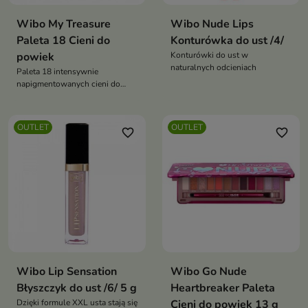
Wibo My Treasure
Wibo Nude Lips
Paleta 18 Cieni do
Konturówka do ust /4/
powiek
Konturówki do ust w
naturalnych odcieniach
Paleta 18 intensywnie
napigmentowanych cieni do
powiek
OUTLET
OUTLET
favorite_border
favorite_border
Wibo Lip Sensation
Wibo Go Nude
Błyszczyk do ust /6/ 5 g
Heartbreaker Paleta
Dzięki formule XXL usta stają się
Cieni do powiek 13 g