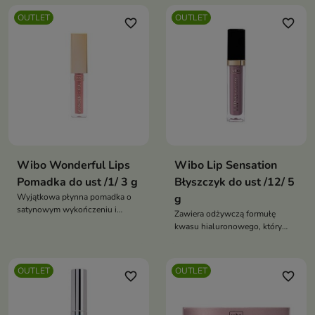
OUTLET
OUTLET
favorite_border
favorite_border
Wibo Wonderful Lips
Wibo Lip Sensation
Pomadka do ust /1/ 3 g
Błyszczyk do ust /12/ 5
Wyjątkowa płynna pomadka o
g
satynowym wykończeniu i
Zawiera odżywczą formułę
wysokiej trwałości
kwasu hialuronowego, który
nawilża i wypełnia nierówności
naskórka
OUTLET
OUTLET
favorite_border
favorite_border