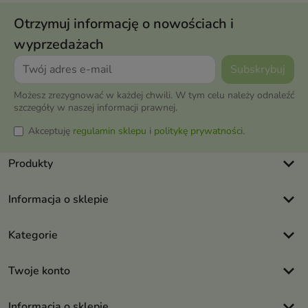
Otrzymuj informację o nowościach i
wyprzedażach
Możesz zrezygnować w każdej chwili. W tym celu należy odnaleźć
szczegóły w naszej informacji prawnej.
Akceptuję
regulamin sklepu
i
politykę prywatności
.
keyboard_arrow_down
Produkty
keyboard_arrow_down
Informacja o sklepie
keyboard_arrow_down
Kategorie
keyboard_arrow_down
Twoje konto
keyboard_arrow_down
Informacja o sklepie