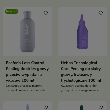
Nowość
favorite_border
favorite_border
Ecoforia Loss Control
Neboa Trichological
Peeling do skóry głowy
Care Peeling do skóry
przeciw wypadaniu
głowy, kwasowy,
włosów 200 ml
trychologiczny 100 ml
Delikatnie złuszcza martwy
Kwasowy peeling do skóry
naskórek, usuwa nadmiar sebum
głowy, który pomaga usuwać
oraz pozostałości kosmetyków
zrogowaciały naskórek,
do stylizacji
oczyszcza skalp, ogranicza
przetłuszczanie oraz wspiera
favorite_border
favorite_border
świeżość i objętość włosów u