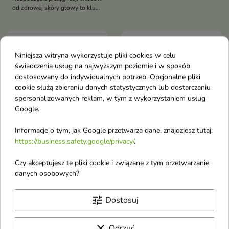
katalońskiego oraz kwasów
od zdrowej skóry głowy to klucz
do osiągnięcia pożądanych
efektów pielęgnacyjnych
favorite_border
favorite_border
Niniejsza witryna wykorzystuje pliki cookies w celu
świadczenia usług na najwyższym poziomie i w sposób
dostosowany do indywidualnych potrzeb. Opcjonalne pliki
cookie służą zbieraniu danych statystycznych lub dostarczaniu
spersonalizowanych reklam, w tym z wykorzystaniem usług
Google.
Informacje o tym, jak Google przetwarza dane, znajdziesz tutaj:
https://business.safety.google/privacy/
.
Anwen Aware Scalp
Tołpa Dermo Hair
Care kwasowy Peeling
Enzyme. Peeling 3
Czy akceptujesz te pliki cookie i związane z tym przetwarzanie
do skóry głowy 100 ml
enzymy do skóry głowy
danych osobowych?
Wielozadaniowy peeling ma w
CLEAN SCALP 100 ml
swoim składzie zestaw kwasów
Nawilża i koi skórę głowy
tune
Dostosuj
AHA
clear
Odrzuć