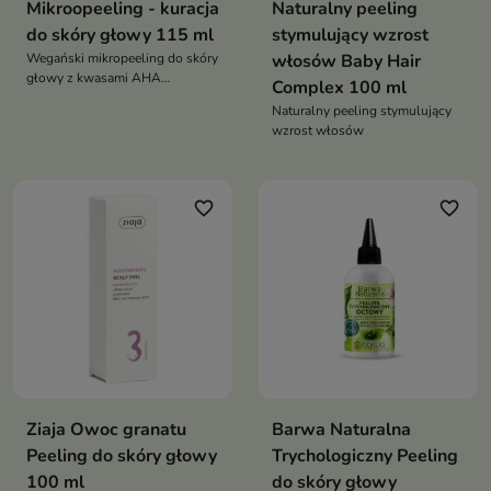
Mikroopeeling - kuracja
Naturalny peeling
do skóry głowy 115 ml
stymulujący wzrost
Wegański mikropeeling do skóry
włosów Baby Hair
głowy z kwasami AHA
Complex 100 ml
enzymami i Yerba Santa który
Naturalny peeling stymulujący
oczyszcza odblokowuje mieszki
wzrost włosów
wspiera wzrost i zagęszczenie
włosów
favorite_border
favorite_border
Ziaja Owoc granatu
Barwa Naturalna
Peeling do skóry głowy
Trychologiczny Peeling
100 ml
do skóry głowy