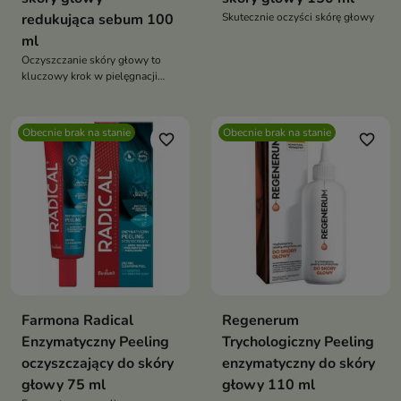
redukująca sebum 100
Skutecznie oczyści skórę głowy
ml
Oczyszczanie skóry głowy to
kluczowy krok w pielęgnacji
włosów
Obecnie brak na stanie
Obecnie brak na stanie
favorite_border
favorite_border
Farmona Radical
Regenerum
Enzymatyczny Peeling
Trychologiczny Peeling
oczyszczający do skóry
enzymatyczny do skóry
głowy 75 ml
głowy 110 ml