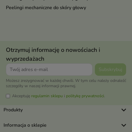
głębokie
Peelingi mechaniczne do skóry głowy
warstwy
naskórka,
zwiększają
nawilżenie i
wspomagają
Otrzymuj informację o nowościach i
proces
wyprzedażach
usuwania
martwego
naskórka
Możesz zrezygnować w każdej chwili. W tym celu należy odnaleźć
szczegóły w naszej informacji prawnej.
Akceptuję
regulamin sklepu
i
politykę prywatności
.
keyboard_arrow_down
Produkty
keyboard_arrow_down
Informacja o sklepie