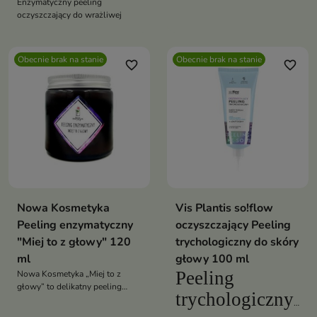
Enzymatyczny peeling
oczyszczający do wrażliwej
Obecnie brak na stanie
Obecnie brak na stanie
favorite_border
favorite_border
Nowa Kosmetyka
Vis Plantis so!flow
Peeling enzymatyczny
oczyszczający Peeling
"Miej to z głowy" 120
trychologiczny do skóry
ml
głowy 100 ml
Peeling
Nowa Kosmetyka „Miej to z
głowy” to delikatny peeling
trychologiczny
enzymatyczny do twarzy, który
skutecznie oczyszcza skórę,