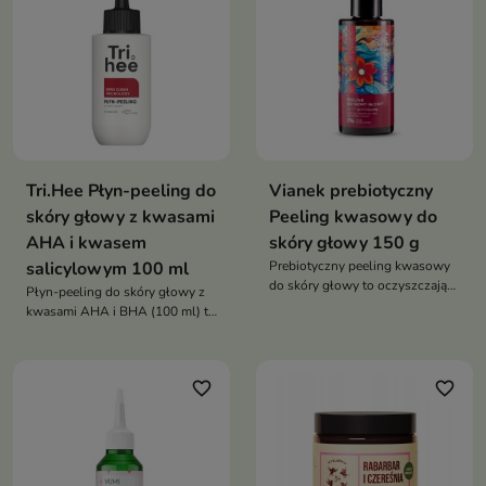
Tri.Hee Płyn-peeling do
Vianek prebiotyczny
skóry głowy z kwasami
Peeling kwasowy do
AHA i kwasem
skóry głowy 150 g
salicylowym 100 ml
Prebiotyczny peeling kwasowy
do skóry głowy to oczyszczający
Płyn-peeling do skóry głowy z
peeling z kompleksem kwasów
kwasami AHA i BHA (100 ml) to
AHA i PHA oraz prebiotykiem,
oczyszczający produkt 2w1,
który skutecznie usuwa martwy
który usuwa martwy naskórek,
naskórek, nadmiar sebum i
reguluje sebum i odświeża skórę
zanieczyszczenia
favorite_border
favorite_border
głowy. Dzięki kwasom i
ceramidom wspiera równowagę
skóry oraz poprawia kondycję
włosów