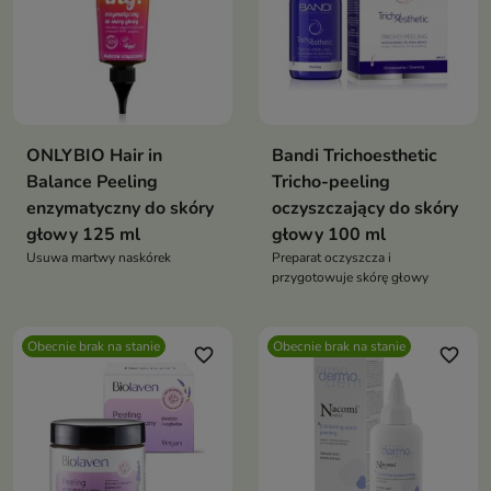
ONLYBIO Hair in
Bandi Trichoesthetic
Balance Peeling
Tricho-peeling
enzymatyczny do skóry
oczyszczający do skóry
głowy 125 ml
głowy 100 ml
Usuwa martwy naskórek
Preparat oczyszcza i
przygotowuje skórę głowy
Obecnie brak na stanie
Obecnie brak na stanie
favorite_border
favorite_border