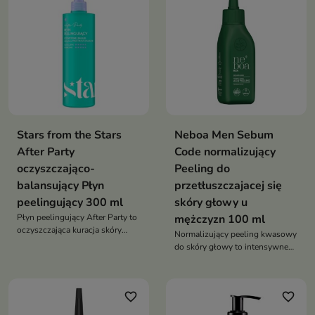
nasady
Stars from the Stars
Neboa Men Sebum
After Party
Code normalizujący
oczyszczająco-
Peeling do
balansujący Płyn
przetłuszczajacej się
peelingujący 300 ml
skóry głowy u
Płyn peelingujący After Party to
mężczyzn 100 ml
oczyszczająca kuracja skóry
Normalizujący peeling kwasowy
głowy, która reguluje sebum,
do skóry głowy to intensywne
odblokowuje mieszki włosowe i
oczyszczenie, które redukuje
przywraca świeżość.
sebum, odświeża skalp i
przywraca lekkość włosom
favorite_border
favorite_border