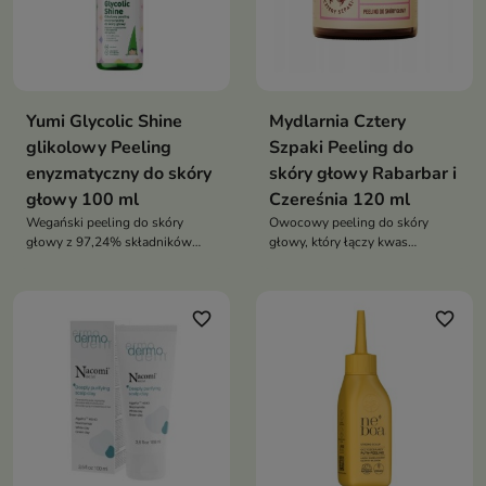
Yumi Glycolic Shine
Mydlarnia Cztery
glikolowy Peeling
Szpaki Peeling do
enyzmatyczny do skóry
skóry głowy Rabarbar i
głowy 100 ml
Czereśnia 120 ml
Wegański peeling do skóry
Owocowy peeling do skóry
głowy z 97,24% składników
głowy, który łączy kwas
naturalnych. Złuszcza,
migdałowy i drobinki z pestek,
oczyszcza i przygotowuje skórę
aby oczyścić, odświeżyć i
do lepszego wchłaniania
pobudzić skórę, pozostawiając
favorite_border
favorite_border
składników aktywnych,
ją gotową na dalszą pielęgnację
regulując sebum i redukując
łupież