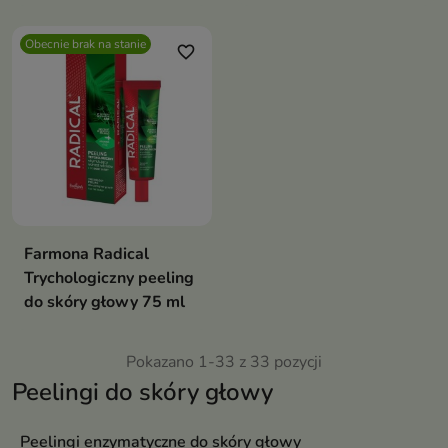
so!flow to
wygładza ją i przywraca
łagodny, ale
świeżość bez mechanicznego
Obecnie brak na stanie
tarcia
favorite_border
skuteczny
sposób na
oczyszczenie
skóry głowy.
Zawarte w
składzie kwasy
AHA, w tym
Farmona Radical
kwas
Trychologiczny peeling
glikolowy i
do skóry głowy 75 ml
kompleks
kwasów
Pokazano 1-33 z 33 pozycji
Peelingi do skóry głowy
owocowych,
przenikają w
Peelingi enzymatyczne do skóry głowy