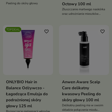
Peeling do skóry głowy
Octowy 100 ml
Złuszczanie martwego naskórka
oraz udrożnianie mieszków
włosowych
TOPDEAL
favorite_border
favorite_border
ONLYBIO Hair in
Anwen Aware Scalp
Balance Odżywczo -
Care delikatny
Łagodząca Emulsja do
kwasowy Peeling do
podrażnionej skóry
skóry głowy 100 ml
głowy 125 ml
Delikatny peeling ma w swoim
składzie połączenie miodu
Rozpoczęcie pielęgnacji włosów