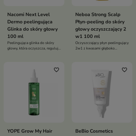
Nacomi Next Level
Neboa Strong Scalp
Dermo peelingująca
Płyn-peeling do skóry
Glinka do skóry głowy
głowy oczyszczający 2
100 ml
w1 100 ml
Peelingująca glinka do skóry
Oczyszczający płyn peelingujący
głowy, która oczyszcza, reguluje
2w1 z kwasami głęboko
sebum, koi i wspiera zdrowy
oczyszcza skórę głowy, wspiera
wzrost włosów
wzrost włosów i zapewnia
świeżość – 97% składników
favorite_border
favorite_border
naturalnych, formuła wegańska
YOPE Grow My Hair
BeBio Cosmetics