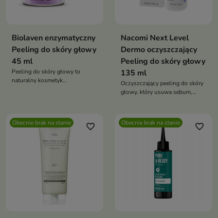
Biolaven enzymatyczny
Nacomi Next Level
Peeling do skóry głowy
Dermo oczyszczający
45 ml
Peeling do skóry głowy
Peeling do skóry głowy to
135 ml
naturalny kosmetyk
Oczyszczający peeling do skóry
przeznaczony do pielęgnacji
głowy, który usuwa sebum,
każdego rodzaju skóry głowy,
złuszcza naskórek i przywraca
szczególnie tłustej i z
świeżość, wspierając zdrowy
problemem łupieżu. Skutecznie
wzrost włosów
Obecnie brak na stanie
Obecnie brak na stanie
złuszcza martwy naskórek,
favorite_border
favorite_border
oczyszcza skórę, reguluje
wydzielanie sebum oraz wspiera
zdrowy wzrost włosów