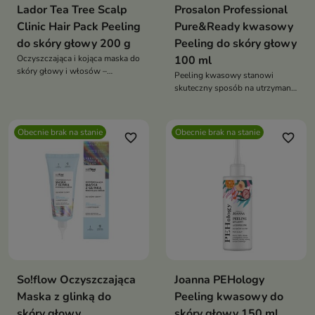
Lador Tea Tree Scalp
Prosalon Professional
Clinic Hair Pack Peeling
Pure&Ready kwasowy
do skóry głowy 200 g
Peeling do skóry głowy
Oczyszczająca i kojąca maska do
100 ml
skóry głowy i włosów –
Peeling kwasowy stanowi
równowaga, świeżość i zdrowy
skuteczny sposób na utrzymanie
wygląd
zdrowej i oczyszczonej skóry
głowy
Obecnie brak na stanie
Obecnie brak na stanie
favorite_border
favorite_border
So!flow Oczyszczająca
Joanna PEHology
Maska z glinką do
Peeling kwasowy do
skóry głowy
skóry głowy 150 ml