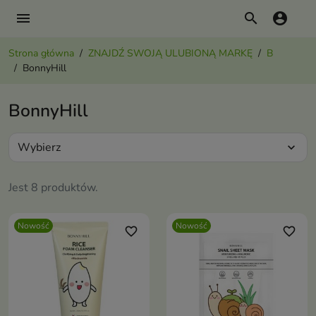
menu
search
account_circle
Strona główna
ZNAJDŹ SWOJĄ ULUBIONĄ MARKĘ
B
BonnyHill
BonnyHill
Wybierz
expand_more
Jest 8 produktów.
Nowość
Nowość
favorite_border
favorite_border