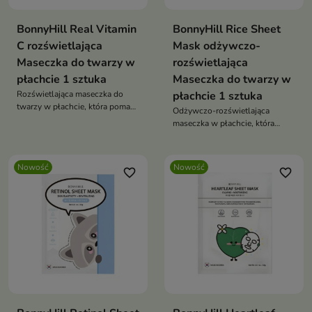
BonnyHill Real Vitamin
BonnyHill Rice Sheet
C rozświetlająca
Mask odżywczo-
Maseczka do twarzy w
rozświetlająca
płachcie 1 sztuka
Maseczka do twarzy w
Rozświetlająca maseczka do
płachcie 1 sztuka
twarzy w płachcie, która pomaga
Odżywczo-rozświetlająca
przywrócić skórze promienny i
maseczka w płachcie, która
pełen energii wygląd.
zapewnia skórze intensywną
pielęgnację i pomaga przywrócić
jej zdrowy, promienny wygląd.
Nowość
Nowość
favorite_border
favorite_border