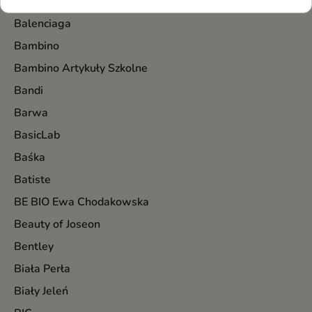
Balea
Balenciaga
Bambino
Bambino Artykuły Szkolne
Bandi
Barwa
BasicLab
Baśka
Batiste
BE BIO Ewa Chodakowska
Beauty of Joseon
Bentley
Biała Perła
Biały Jeleń