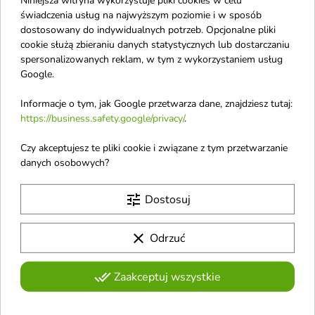
rewitalizująco-
rewitalizująco-
świadczenia usług na najwyższym poziomie i w sposób
nawilżająca Maseczka
nawilżająca Maseczka
dostosowany do indywidualnych potrzeb. Opcjonalne pliki
do twarzy w płachcie 1
do twarzy w płachcie 1
cookie służą zbieraniu danych statystycznych lub dostarczaniu
sztuka
sztuka
spersonalizowanych reklam, w tym z wykorzystaniem usług
Formuła oparta na kompleksie
Rewitalizująco-nawilżająca
Google.
trzech rodzajów kwasu
maseczka w płachcie, która
hialuronowego oraz peptydach
intensywnie pielęgnuje skórę już
Informacje o tym, jak Google przetwarza dane, znajdziesz tutaj:
pomaga poprawić elastyczność
podczas jednego zastosowania.
https://business.safety.google/privacy/
.
skóry
Pokazano 1-8 z 8 pozycji
B
Czy akceptujesz te pliki cookie i związane z tym przetwarzanie
danych osobowych?
Billie Eilish
tune
Dostosuj
Baroness
Bosko
clear
Odrzuć
Biolaven
BonnyHill
done_all
Zaakceptuj wszystkie
Bad Girls Go To Heaven