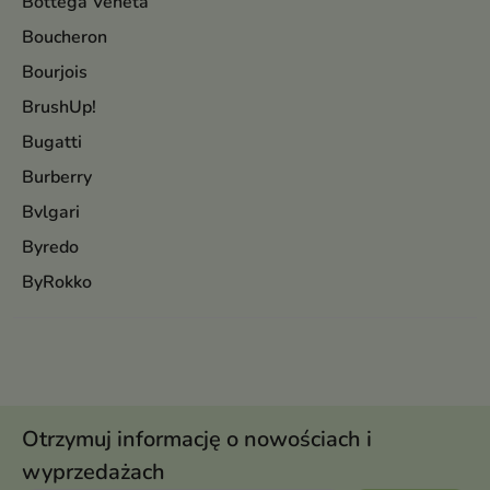
Bottega Veneta
Boucheron
Bourjois
BrushUp!
Bugatti
Burberry
Bvlgari
Byredo
ByRokko
Otrzymuj informację o nowościach i
wyprzedażach