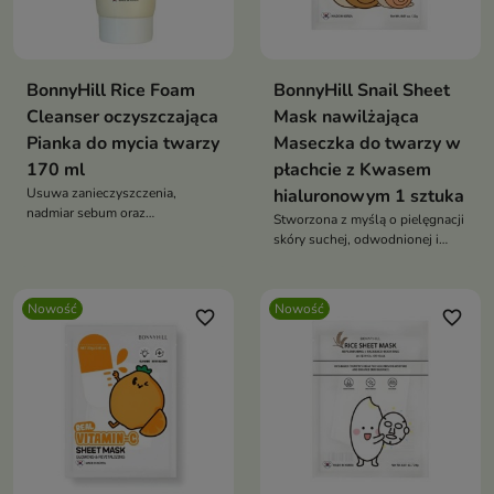
BonnyHill Rice Foam
BonnyHill Snail Sheet
Cleanser oczyszczająca
Mask nawilżająca
Pianka do mycia twarzy
Maseczka do twarzy w
170 ml
płachcie z Kwasem
Usuwa zanieczyszczenia,
hialuronowym 1 sztuka
nadmiar sebum oraz
Stworzona z myślą o pielęgnacji
pozostałości makijażu,
skóry suchej, odwodnionej i
jednocześnie dbając o komfort
wymagającej regeneracji
skóry
Nowość
Nowość
favorite_border
favorite_border