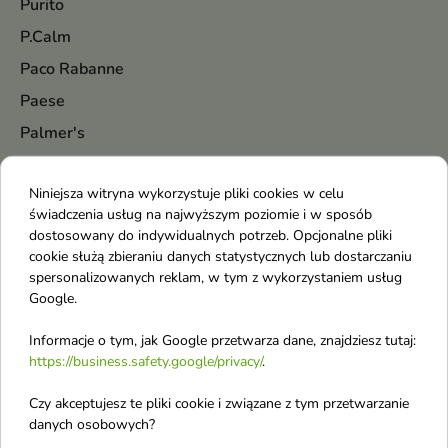
Purito
P.Calm
Paco Rabanne
Paese
Palmer's
Paloma
Niniejsza witryna wykorzystuje pliki cookies w celu
Palu
świadczenia usług na najwyższym poziomie i w sposób
Pani Walewska
dostosowany do indywidualnych potrzeb. Opcjonalne pliki
cookie służą zbieraniu danych statystycznych lub dostarczaniu
Parfums De Marly
spersonalizowanych reklam, w tym z wykorzystaniem usług
Paris Corner
Google.
Parodontax
Informacje o tym, jak Google przetwarza dane, znajdziesz tutaj:
Pastel
https://business.safety.google/privacy/
.
Petitfee
Czy akceptujesz te pliki cookie i związane z tym przetwarzanie
Pharmaceris
danych osobowych?