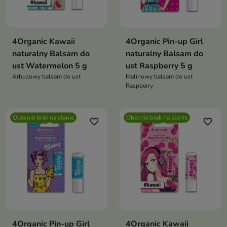
4Organic Kawaii
4Organic Pin-up Girl
naturalny Balsam do
naturalny Balsam do
ust Watermelon 5 g
ust Raspberry 5 g
Arbuzowy balsam do ust
Malinowy balsam do ust
Raspberry
Obecnie brak na stanie
Obecnie brak na stanie
favorite_border
favorite_border
4Organic Pin-up Girl
4Organic Kawaii