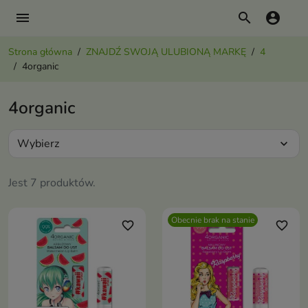
menu
search
account_circle
Strona główna
ZNAJDŹ SWOJĄ ULUBIONĄ MARKĘ
4
4organic
4organic
Wybierz
expand_more
Jest 7 produktów.
Obecnie brak na stanie
favorite_border
favorite_border