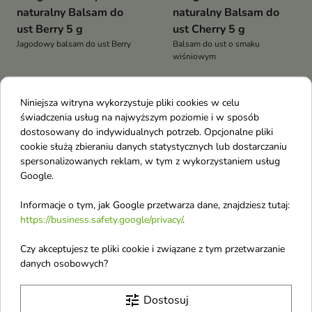
naturalny Balsam do
naturalny Balsam do
ust Berry 5 g
ust Cherry 5 g
Jagodowy balsam do ust Berry
Balsam do ust o smaku
wiśniowym
Obecnie brak na stanie
Obecnie brak na stanie
Niniejsza witryna wykorzystuje pliki cookies w celu
favorite_border
favorite_border
świadczenia usług na najwyższym poziomie i w sposób
dostosowany do indywidualnych potrzeb. Opcjonalne pliki
cookie służą zbieraniu danych statystycznych lub dostarczaniu
spersonalizowanych reklam, w tym z wykorzystaniem usług
Google.
Informacje o tym, jak Google przetwarza dane, znajdziesz tutaj:
https://business.safety.google/privacy/
.
4Organic Men Power
4Organic Men Power
Czy akceptujesz te pliki cookie i związane z tym przetwarzanie
naturalny Balsam po
naturalny Balsam po
danych osobowych?
goleniu dla mężczyzn
goleniu dla mężczyzn
Hydration 150 ml
Sensitive 150 ml
tune
Dostosuj
Intensywnie nawilżający balsam
Balsam po goleniu do skóry