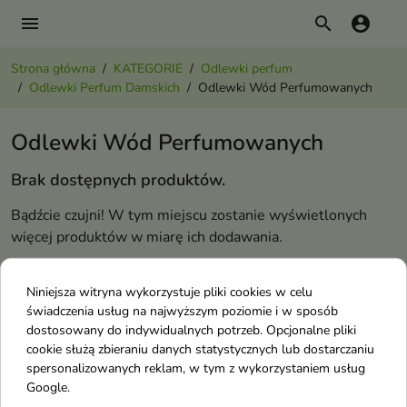
menu
search
account_circle
Strona główna
KATEGORIE
Odlewki perfum
Odlewki Perfum Damskich
Odlewki Wód Perfumowanych
Odlewki Wód Perfumowanych
Brak dostępnych produktów.
Bądźcie czujni! W tym miejscu zostanie wyświetlonych
więcej produktów w miarę ich dodawania.
Odlewki Perfum Damskich
Niniejsza witryna wykorzystuje pliki cookies w celu
świadczenia usług na najwyższym poziomie i w sposób
Odlewki Esencji Perfum
dostosowany do indywidualnych potrzeb. Opcjonalne pliki
cookie służą zbieraniu danych statystycznych lub dostarczaniu
Odlewki Wód Kolońskich
spersonalizowanych reklam, w tym z wykorzystaniem usług
Odlewki Wód Perfumowanych
Google.