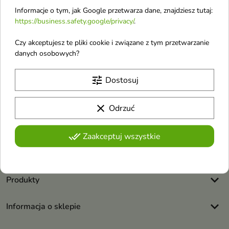
Odlewki Wód Toaletowych
Informacje o tym, jak Google przetwarza dane, znajdziesz tutaj:
https://business.safety.google/privacy/
.
Czy akceptujesz te pliki cookie i związane z tym przetwarzanie
danych osobowych?
Otrzymuj informację o nowościach i
tune
Dostosuj
wyprzedażach
clear
Odrzuć
Możesz zrezygnować w każdej chwili. W tym celu należy odnaleźć
done_all
Zaakceptuj wszystkie
szczegóły w naszej informacji prawnej.
Akceptuję
regulamin sklepu
i
politykę prywatności
.
keyboard_arrow_down
Produkty
keyboard_arrow_down
Informacja o sklepie