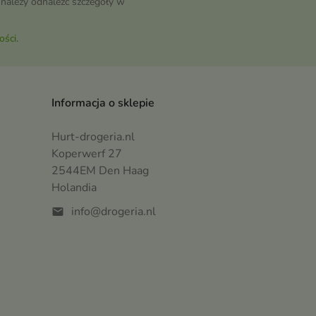
należy odnaleźć szczegóły w
ości
.
Informacja o sklepie
Hurt-drogeria.nl
Koperwerf 27
2544EM Den Haag
Holandia
info@drogeria.nl
mail