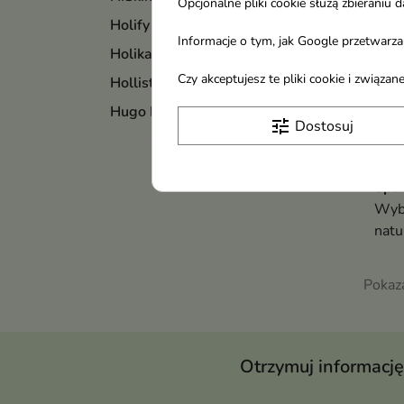
Opcjonalne pliki cookie służą zbierani
Holify
Informacje o tym, jak Google przetwarza 
Holika Holika
Czy akceptujesz te pliki cookie i związ
Hollister
Hugo Boss
tune
Dostosuj
Him
wybi
Spar
Wybi
natu
enzy
poma
Pokaza
wspi
zape
dług
Otrzymuj informację