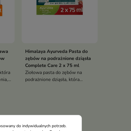
ława
Himalaya Ayurveda Pasta do
ów
zębów na podrażnione dziąsła
Complete Care 2 x 75 ml
która
Ziołowa pasta do zębów na
nia,
podrażnione dziąsła, która
az
pomaga ograniczać krwawienie
dziąseł, wspiera ochronę przed
po 2
próchnicą oraz zapewnia
długotrwałą świeżość oddechu
tosowany do indywidualnych potrzeb.