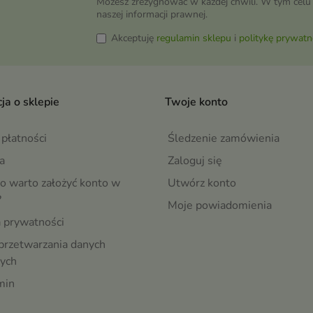
Możesz zrezygnować w każdej chwili. W tym celu 
naszej informacji prawnej.
Akceptuję
regulamin sklepu
i
politykę prywatn
ja o sklepie
Twoje konto
płatności
Śledzenie zamówienia
a
Zaloguj się
o warto założyć konto w
Utwórz konto
?
Moje powiadomienia
a prywatności
przetwarzania danych
ych
min