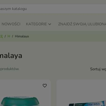
NOWOŚCI
KATEGORIE
ZNAJDŹ SWOJĄ ULUBION
KĘ
H
Himalaya
malaya
 produktów.
Sortuj wg
favorite_border