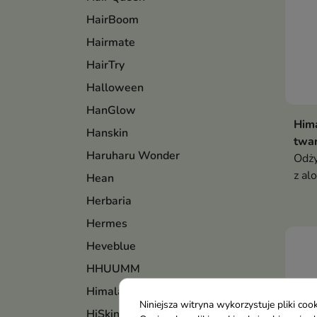
HairBoom
Hairmate
HairTry
Halloween
HanGlow
Him
Hanskin
twar
Haruharu Wonder
Odży
z al
Hean
indy
Herbaria
poma
Hermes
oraz
i el
Heveblue
HHUUMM
Himalaya
Niniejsza witryna wykorzystuje pliki c
HiSkin