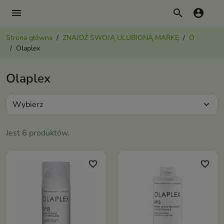
menu
search
account_circle
Strona główna
ZNAJDŹ SWOJĄ ULUBIONĄ MARKĘ
O
Olaplex
Olaplex
Wybierz
expand_more
Jest 6 produktów.
favorite_border
favorite_border