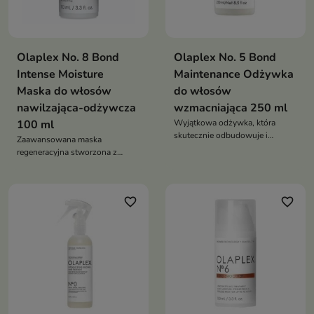
Olaplex No. 8 Bond
Olaplex No. 5 Bond
Intense Moisture
Maintenance Odżywka
Maska do włosów
do włosów
nawilzająca-odżywcza
wzmacniająca 250 ml
100 ml
Wyjątkowa odżywka, która
skutecznie odbudowuje i
Zaawansowana maska
wzmacnia włosy, jednocześnie
regeneracyjna stworzona z
delikatnie je wygładzając
myślą o wszystkich typach
włosów, które potrzebują
głębokiego nawilżenia i
favorite_border
favorite_border
odbudowy