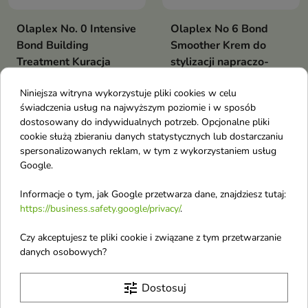
Olaplex No. 0 Intensive
Olaplex No 6 Bond
Bond Building
Smoother Krem do
Treatment Kuracja
stylizacji napraczo-
naprawcza do włosów
regenerujący 100 ml
Niniejsza witryna wykorzystuje pliki cookies w celu
155 ml
Krem oferuje kompleksową
pielęgnację, regenerując włosy,
świadczenia usług na najwyższym poziomie i w sposób
Kuracja naprawcza do włosów
nawilżając je i zapewniając
dostosowany do indywidualnych potrzeb. Opcjonalne pliki
ochronę przed szkodliwym
cookie służą zbieraniu danych statystycznych lub dostarczaniu
działaniem wysokich temperatur
spersonalizowanych reklam, w tym z wykorzystaniem usług
Obecnie brak na stanie
Obecnie brak na stanie
favorite_border
favorite_border
Google.
Informacje o tym, jak Google przetwarza dane, znajdziesz tutaj:
https://business.safety.google/privacy/
.
Czy akceptujesz te pliki cookie i związane z tym przetwarzanie
danych osobowych?
tune
Dostosuj
Olaplex No. 7 Bonding
Olaplex No. 3 Hair