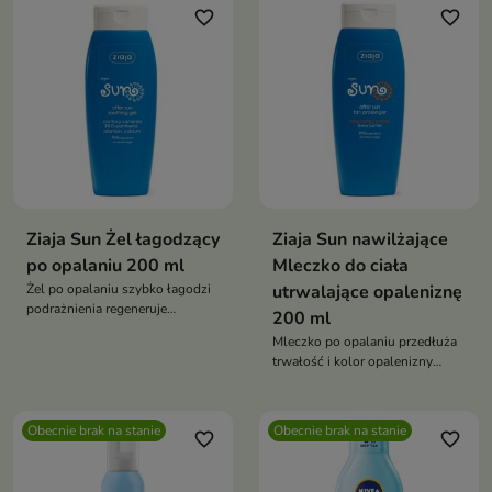
favorite_border
favorite_border
Ziaja Sun Żel łagodzący
Ziaja Sun nawilżające
po opalaniu 200 ml
Mleczko do ciała
Żel po opalaniu szybko łagodzi
utrwalające opaleniznę
podrażnienia regeneruje
200 ml
naskórek nawilża i przynosi ulgę
Mleczko po opalaniu przedłuża
po słońcu lub solarium
trwałość i kolor opalenizny
skutecznie koi suchą i
nawilża i regeneruje skórę
przegrzaną skórę
łagodzi podrażnienia i chroni
przed przesuszeniem po słońcu i
Obecnie brak na stanie
Obecnie brak na stanie
favorite_border
favorite_border
solarium