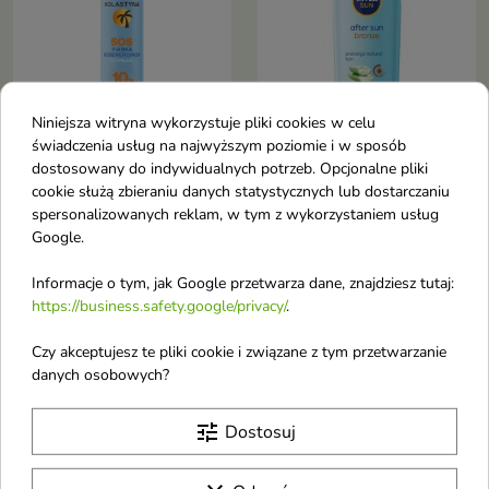
Niniejsza witryna wykorzystuje pliki cookies w celu
świadczenia usług na najwyższym poziomie i w sposób
Kolastyna regenerująca
Nivea Sun After Sun
dostosowany do indywidualnych potrzeb. Opcjonalne pliki
cookie służą zbieraniu danych statystycznych lub dostarczaniu
Pianka po opalaniu 100
Bronze Balsam po
spersonalizowanych reklam, w tym z wykorzystaniem usług
ml
opalaniu 200 ml
Google.
Regenerująca pianka po
Balsam po opalaniu z Bio-
opalaniu to lekka, chłodząca
Aloesem – koi skórę po słońcu,
Informacje o tym, jak Google przetwarza dane, znajdziesz tutaj:
formuła, która pomaga ukoić
intensywnie nawilża, przedłuża
skórę po ekspozycji na słońce,
opaleniznę i łagodzi
https://business.safety.google/privacy/
.
intensywnie ją nawilża i wspiera
podrażnienia
Obecnie brak na stanie
Obecnie brak na stanie
favorite_border
favorite_border
regenerację podrażnionego
Czy akceptujesz te pliki cookie i związane z tym przetwarzanie
naskórka
danych osobowych?
tune
Dostosuj