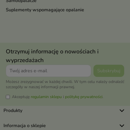
Samoopalacze
Suplementy wspomagające opalanie
Otrzymuj informację o nowościach i
wyprzedażach
Możesz zrezygnować w każdej chwili. W tym celu należy odnaleźć
szczegóły w naszej informacji prawnej.
Akceptuję
regulamin sklepu
i
politykę prywatności
.
keyboard_arrow_down
Produkty
keyboard_arrow_down
Informacja o sklepie