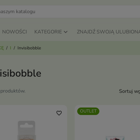
NOWOŚCI
KATEGORIE
ZNAJDŹ SWOJĄ ULUBION
KĘ
I
Invisibobble
isibobble
 produktów.
Sortuj wg
OUTLET
favorite_border