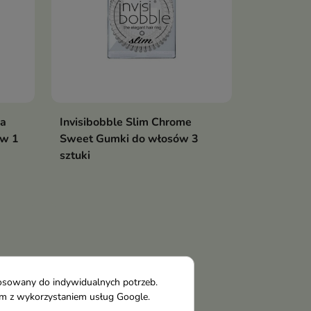
ma
Invisibobble Slim Chrome
ów 1
Sweet Gumki do włosów 3
sztuki
tosowany do indywidualnych potrzeb.
tym z wykorzystaniem usług Google.