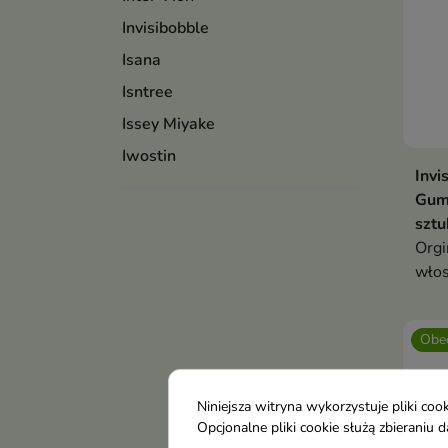
Invisibobble
Isana
Isntree
Issey Miyake
Iwostin
Invi
Gum
sztu
Orgi
wło
Obec
Niniejsza witryna wykorzystuje pliki c
Opcjonalne pliki cookie służą zbierani