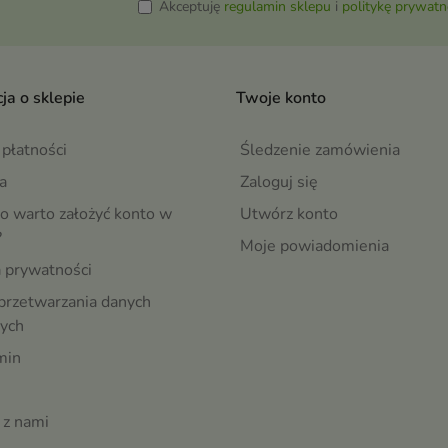
Akceptuję
regulamin sklepu
i
politykę prywatn
ja o sklepie
Twoje konto
płatności
Śledzenie zamówienia
a
Zaloguj się
o warto założyć konto w
Utwórz konto
?
Moje powiadomienia
a prywatności
przetwarzania danych
ych
min
 z nami