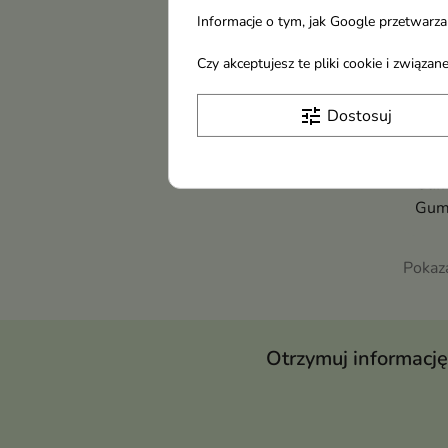
Informacje o tym, jak Google przetwarza 
Czy akceptujesz te pliki cookie i związ
tune
Dostosuj
Invi
Gumk
Gumk
Pokaza
Otrzymuj informację