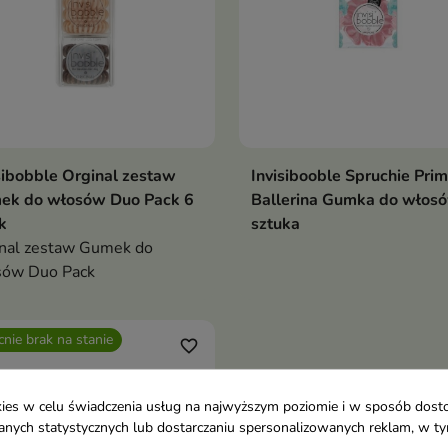
sibobble Orginal zestaw
Invisibooble Spruchie Pri
ek do włosów Duo Pack 6
Ballerina Gumka do włos
k
sztuka
nal zestaw Gumek do
sów Duo Pack
nie brak na stanie
favorite_border
ookies w celu świadczenia usług na najwyższym poziomie i w sposób dos
u danych statystycznych lub dostarczaniu spersonalizowanych reklam, w 