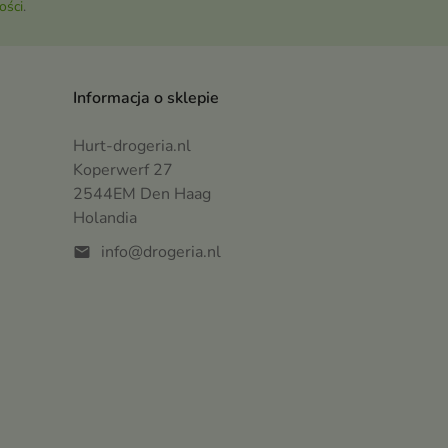
ości
.
Informacja o sklepie
Hurt-drogeria.nl
Koperwerf 27
2544EM Den Haag
Holandia
info@drogeria.nl
mail