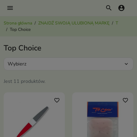
menu
search
account_circle
Strona główna
ZNAJDŹ SWOJĄ ULUBIONĄ MARKĘ
T
Top Choice
Top Choice
Wybierz
expand_more
Jest 11 produktów.
favorite_border
favorite_border