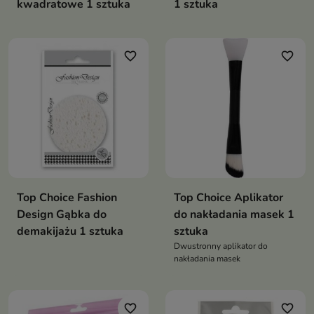
kwadratowe 1 sztuka
1 sztuka
favorite_border
favorite_border
Top Choice Fashion
Top Choice Aplikator
Design Gąbka do
do nakładania masek 1
demakijażu 1 sztuka
sztuka
Dwustronny aplikator do
nakładania masek
favorite_border
favorite_border