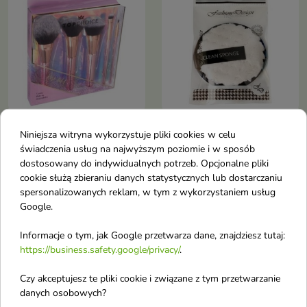
Top Choice Zestaw
Top Choice Fashion
Niniejsza witryna wykorzystuje pliki cookies w celu
pędzli do makijażu
Design Myjka do
świadczenia usług na najwyższym poziomie i w sposób
dostosowany do indywidualnych potrzeb. Opcjonalne pliki
Rose Gold 5 sztuk
twarzy 1 sztuka
cookie służą zbieraniu danych statystycznych lub dostarczaniu
Zestaw podstawowych pędzli
spersonalizowanych reklam, w tym z wykorzystaniem usług
do makijażu
Google.
Informacje o tym, jak Google przetwarza dane, znajdziesz tutaj:
OUTLET
favorite_border
favorite_border
https://business.safety.google/privacy/
.
Czy akceptujesz te pliki cookie i związane z tym przetwarzanie
danych osobowych?