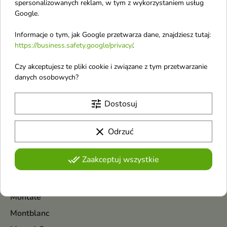
Masil
spersonalizowanych reklam, w tym z wykorzystaniem usług
Google.
Maybelline
Mediheal
Informacje o tym, jak Google przetwarza dane, znajdziesz tutaj:
https://business.safety.google/privacy/
.
Mexx
Czy akceptujesz te pliki cookie i związane z tym przetwarzanie
Michael Kors
danych osobowych?
Miraculum
Missha
tune
Dostosuj
Miu Miu
clear
Odrzuć
Miya Cosmetics
Mohani
done_all
Zaakceptuj wszystkie
Mokosh
MollyLac
Montale
Montblanc