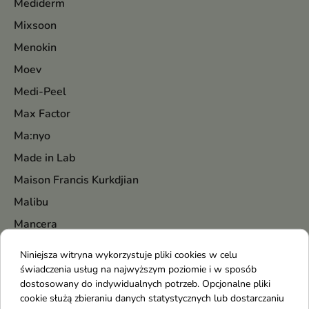
Mediderm
Mixsoon
Menokin
Moev
Medi-Peel
Max Factor
Ma:nyo
Made in Lab
Maison Francis Kurkdjian
Malibu
Mancera
Marc Jacobs
Niniejsza witryna wykorzystuje pliki cookies w celu
Marion
świadczenia usług na najwyższym poziomie i w sposób
dostosowany do indywidualnych potrzeb. Opcjonalne pliki
Mary&May
cookie służą zbieraniu danych statystycznych lub dostarczaniu