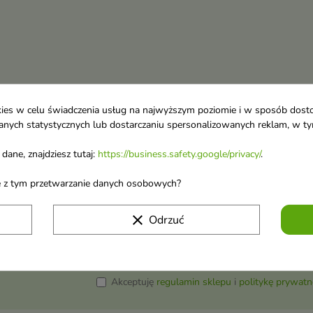
ookies w celu świadczenia usług na najwyższym poziomie i w sposób dos
u danych statystycznych lub dostarczaniu spersonalizowanych reklam, w 
dane, znajdziesz tutaj:
https://business.safety.google/privacy/
.
ane z tym przetwarzanie danych osobowych?
 o nowościach i
clear
Odrzuć
wyprzedażach
Możesz zrezygnować w każdej chwili. W tym celu 
naszej informacji prawnej.
Akceptuję
regulamin sklepu
i
politykę prywatn