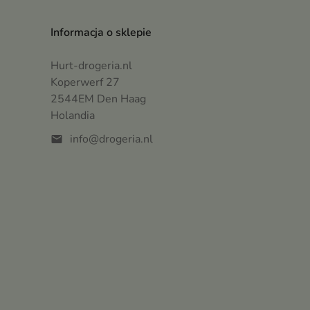
Informacja o sklepie
Hurt-drogeria.nl
Koperwerf 27
2544EM Den Haag
Holandia
info@drogeria.nl
mail