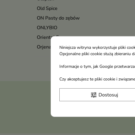
Old Spice
ON Pasty do zębów
ONLYBIO
Oriental Essence
Orjena
Niniejsza witryna wykorzystuje pliki c
Opcjonalne pliki cookie służą zbierani
Informacje o tym, jak Google przetwarza 
Czy akceptujesz te pliki cookie i związ
Otrzymuj informację
tune
Dostosuj