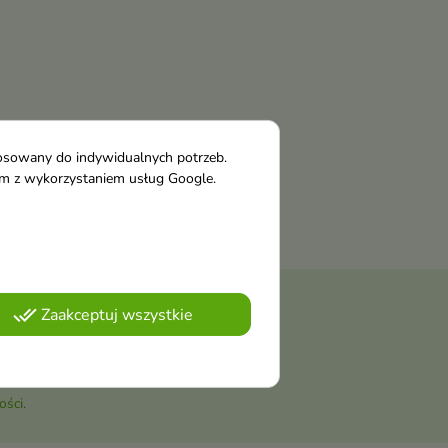
tosowany do indywidualnych potrzeb.
tym z wykorzystaniem usług Google.
done_all
Zaakceptuj wszystkie
należy odnaleźć szczegóły w
ości
.