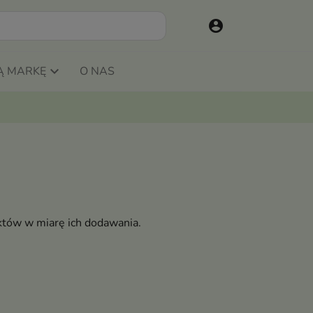
account_circle
Ą MARKĘ
O NAS
któw w miarę ich dodawania.