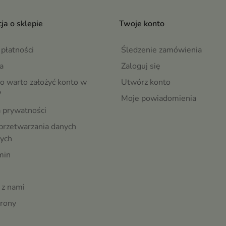
ja o sklepie
Twoje konto
płatności
Śledzenie zamówienia
a
Zaloguj się
o warto założyć konto w
Utwórz konto
?
Moje powiadomienia
a prywatności
przetwarzania danych
ych
min
 z nami
rony